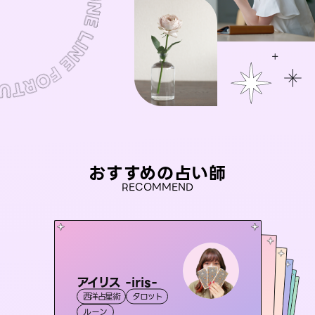
おすすめの占い師
RECOMMEND
アイリス -iris-
桃源珠羽
おう 霊感オラクル
（
とうげんみう
）
未来視師＊花
彗望
西洋占星術
タロット
霊視・オーラ
タロット
（
セラピスト理恵
すいぼう
霊視・オーラ
）
霊視・オーラ
霊視・オーラ
心理学
ルーン
スピリチュアル・リーディング
透視