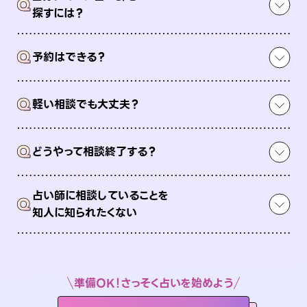
Q
探すには？
Q
予約はできる？
Q
軽い相談でも大丈夫？
Q
どうやって相談終了する？
占い師に相談していることを
Q
知人に知られたくない
準備OK！さっそく占いを始めよう