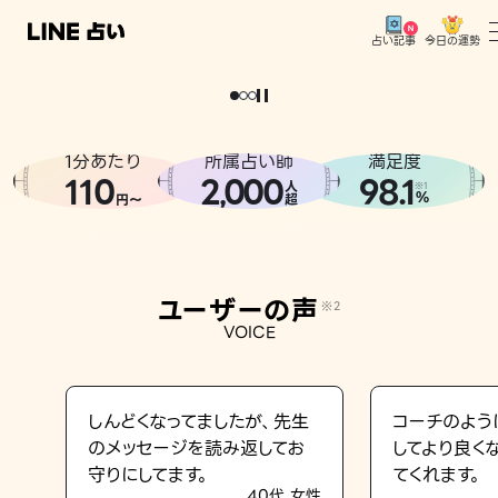
今日の運勢
占い記事
。
どうせなら
運
気
を
味
方
に
し
た
い
、
恋
も
仕
事
も
トップ
ユーザーの声
1分あたり
所属占い師
満足度
相談事例
110
2
000
98.1
,
人
※1
%
円〜
超
占いの流れ
おすすめの占い師
ユーザーの声
※2
よくある質問
VOICE
えもじの子（占）12星座占い
占い記事
しんどくなってましたが、先生
コーチのよう
のメッセージを読み返してお
してより良く
お知らせ
守りにしてます。
てくれます。
40代 女性