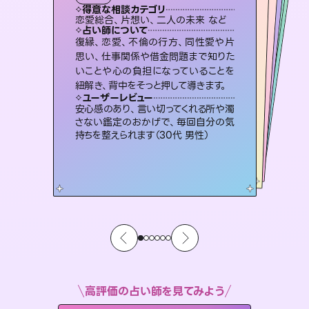
霊視・オーラ
オラクルカード
スピリチュアル・リーディング
スピリチュアル・リーディング
タロット
得意な相談カテゴリ
得意な相談カテゴリ
得意な相談カテゴリ
スピリチュアル・リーディング
得意な相談カテゴリ
得意な相談カテゴリ
恋愛総合、片想い、二人の未来 など
片想い、あの人の気持ち、復縁 など
恋愛総合、あの人の気持ち など
出逢い、片想い、復縁 など
得意な相談カテゴリ
片想い、あの人の気持ち、復縁 など
片想い、二人の未来、年の差 など
占い師について
占い師について
占い師について
占い師について
占い師について
占い師について
3,700年以上の歴史を持つ東洋最古の
占術「易占」で詳細まで占い、幸せへ向
かう道筋を示します。厳しい結果にも具
霊視×オラクルカードを使って「今」と
「未来」そして「気になるあの人の気持
ち」まで丁寧に読み解き、恋や人生のヒ
恋愛のお悩みの中でも特に「曖昧な関
係」の相談を得意としており、友達以上
恋人未満なお相手との今後や本音を丁
復縁、恋愛、不倫の行方、同性愛や片
連絡再開、復縁、成就などの報告実績
多数。セラピストとして2万超の施術経
験があるからこそできる鑑定で、より良
思い、仕事関係や借金問題まで知りた
いことや心の負担になっていることを
体的な対策をお伝えします。
未来には何パターンもの選択肢があります。不安で視えにくくなっているあなたの素敵な未来を見つけ、その未来を選択できるようアドバイスします。
ントを優しく引き出します。
い未来をサポートします。
寧に読み解き恋愛成就へと導きます。
ユーザーレビュー
ユーザーレビュー
紐解き、背中をそっと押して導きます。
ユーザーレビュー
ユーザーレビュー
複雑な背景もしっかり聞いて鑑定して
いただけました。気持ちが楽になりまし
ユーザーレビュー
職場の人の性質や人間関係、本心など
本当によく視えていてびっくり。対策が
とても心温まる鑑定でした。しかもこち
らは何も言っていないのに視えていらっ
不安な気持ちが嘘みたいに晴れまし
た…！よく視えていらっしゃるんだなと
ユーザーレビュー
鑑定していただいてアドバイス通りに行
動すると仲が復活してきました。ありが
た（50代 女性）
安心感のあり、言い切ってくれる所や濁
打てて前向きになれます（40代）
しゃるんだなと驚きです（30代女性）
感じました（40代 女性）
さない鑑定のおかげで、毎回自分の気
とうございました（40代 女性）
持ちを整えられます（30代 男性）
高評価の占い師を見てみよう