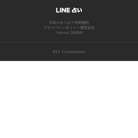
お知らせ
ヘルプ
利用規約
プライバシーポリシー
運営会社
Yahoo! JAPAN
©LY Corporation
このコンテンツは掲載が終了しました | LINE占い