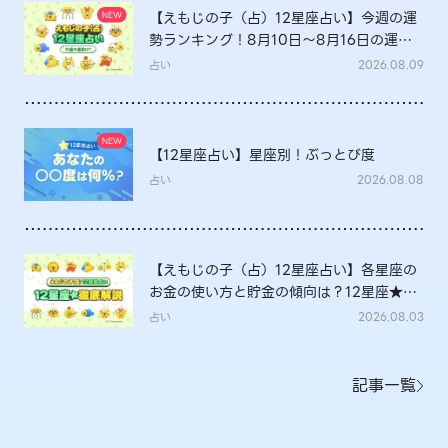
【えもじの子（占）12星座占い】今週の運
勢ランキング！8月10日～8月16日の運勢
は？
占い
2026.08.09
【12星座占い】星座別！ぶっとび度
占い
2026.08.08
【えもじの子（占）12星座占い】各星座の
お金の使い方と貯金の傾向は？12星座★徹
底解説
占い
2026.08.03
記事一覧