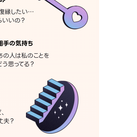
復縁したい…
らいいの？
相手の気持ち
あの人は私のことを
どう思ってる？
ど、
丈夫？