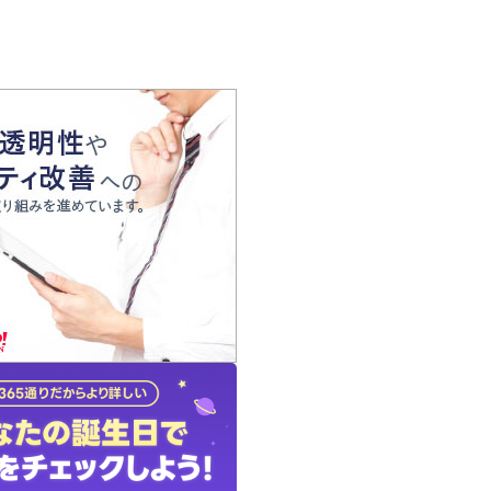
の声
れ
の占い師
質問