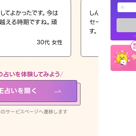
えもじの
してよかったです。今は
しんどくなってま
越える時期ですね。頑
セージを読み返し
占い記事
す。
※
30代 女性
お知らせ
の占いを体験してみよう
NE占いを開く
※LINEアプ
リ内のサービスページへ遷移します