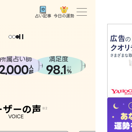
今日の運勢
占い記事
トップ
ょっと
。
元
気
に
な
った
、
話
し
たら
ユーザー
所属占い師
満足度
2
000
98.1
,
人
相談事例
※1
%
超
占いの流
おすすめ
ーザーの声
※2
VOICE
よくある