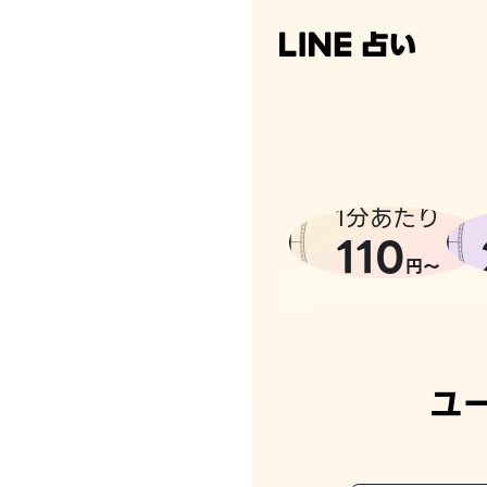
なんかち
1分あたり
110
円〜
ユ