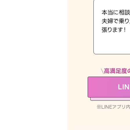
本当に相談
夫婦で乗り
張ります！
高満足度
LI
※LINEアプ