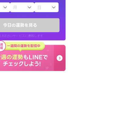
子（占）12星座占い
したが、先生のメッ
とても的確で感じていた
てお守りにしてま
言語化してくれたので腑
今日の運勢を見る
た。
LINE占いサービスに遷移します
40代 女性
LINE占いを開く
リ内のサービスページへ遷移します