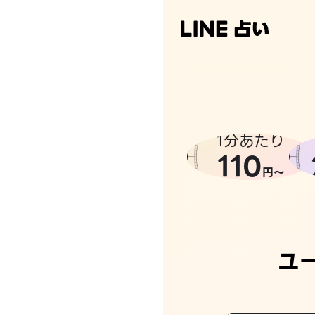
1分あたり
110
円〜
ユ