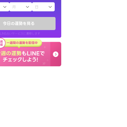
子（占）12星座占い
りしたくて鑑定を
早朝にも関わらず鑑定
)
謝です。私のままでいい
今日の運勢を見る
チ！
せてくれます。
LINE占いサービスに遷移します
50代 女性
LINE占いを開く
リ内のサービスページへ遷移します