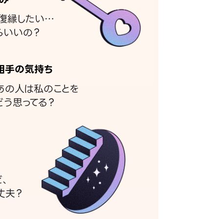
復縁したい…
らいいの？
相手の気持ち
あの人は私のことを
どう思ってる？
ど、
丈夫？