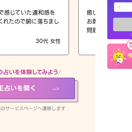
えもじの
で感じていた違和感を
癒し系でおしゃべ
くれたので腑に落ちまし
お願いしてます(笑
占い記事
問題解決もピカイ
※
30代 女性
お知らせ
の占いを体験してみよう
NE占いを開く
※LINEアプ
リ内のサービスページへ遷移します