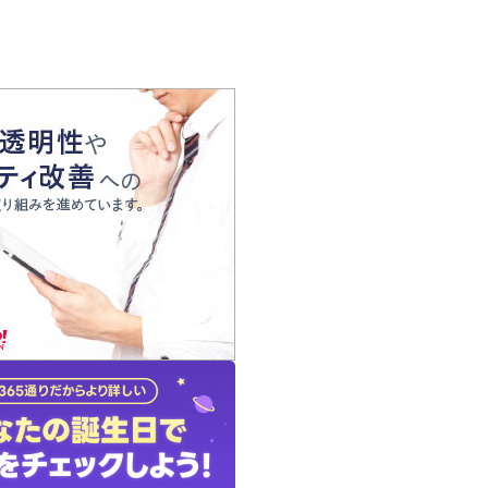
の声
れ
の占い師
質問