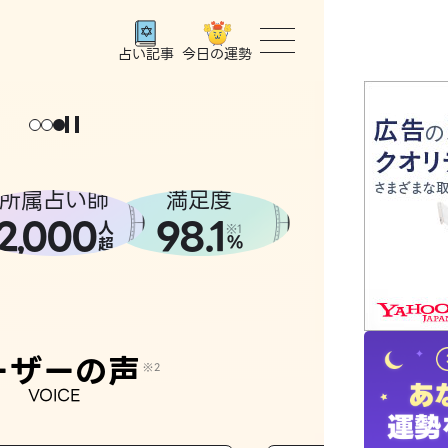
今日の運勢
占い記事
トップ
ユーザー
所属占い師
満足度
2
000
98.1
,
人
相談事例
※1
%
超
占いの流
おすすめ
ーザーの声
※2
VOICE
よくある