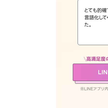
とても的確
言語化して
た。
高満足度
LI
※LINEアプ