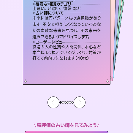
タロット
霊視・オーラ
ルーン
スピリチュアル・リーディング
スピリチュアル・リーディング
タロット
得意な相談カテゴリ
得意な相談カテゴリ
得意な相談カテゴリ
スピリチュアル・リーディング
得意な相談カテゴリ
得意な相談カテゴリ
出逢い、片想い、復縁 など
恋愛総合、あの人の気持ち など
恋愛総合、片想い、二人の未来 など
片想い、あの人の気持ち、復縁 など
得意な相談カテゴリ
片想い、あの人の気持ち、復縁 など
片想い、二人の未来、年の差 など
占い師について
占い師について
占い師について
占い師について
占い師について
占い師について
恋愛のお悩みの中でも特に「曖昧な関
係」の相談を得意としており、友達以上
恋人未満なお相手との今後や本音を丁
復縁、恋愛、不倫の行方、同性愛や片
思い、仕事関係や借金問題まで知りた
いことや心の負担になっていることを
霊視×オラクルカードを使って「今」と
「未来」そして「気になるあの人の気持
ち」まで丁寧に読み解き、恋や人生のヒ
未来には何パターンもの選択肢があり
連絡再開、復縁、成就などの報告実績
多数。セラピストとして2万超の施術経
験があるからこそできる鑑定で、より良
ます。不安で視えにくくなっているあな
たの素敵な未来を見つけ、その未来を
寧に読み解き恋愛成就へと導きます。
3,700年以上の歴史を持つ東洋最古の占術「易占」で詳細まで占い、幸せへ向かう道筋を示します。厳しい結果にも具体的な対策をお伝えします。
紐解き、背中をそっと押して導きます。
い未来をサポートします。
ントを優しく引き出します。
ユーザーレビュー
ユーザーレビュー
選択できるようアドバイスします。
ユーザーレビュー
ユーザーレビュー
鑑定していただいてアドバイス通りに行
動すると仲が復活してきました。ありが
ユーザーレビュー
複雑な背景もしっかり聞いて鑑定して
いただけました。気持ちが楽になりまし
とても心温まる鑑定でした。しかもこち
らは何も言っていないのに視えていらっ
安心感のあり、言い切ってくれる所や濁
さない鑑定のおかげで、毎回自分の気
ユーザーレビュー
不安な気持ちが嘘みたいに晴れまし
た…！よく視えていらっしゃるんだなと
とうございました（40代 女性）
職場の人の性質や人間関係、本心など
た（50代 女性）
しゃるんだなと驚きです（30代女性）
持ちを整えられます（30代 男性）
本当によく視えていてびっくり。対策が
感じました（40代 女性）
打てて前向きになれます（40代）
高評価の占い師を見てみよう