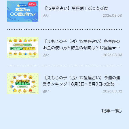
【12星座占い】星座別！ぶっとび度
占い
2026.08.08
【えもじの子（占）12星座占い】各星座の
お金の使い方と貯金の傾向は？12星座★徹
底解説
占い
2026.08.03
【えもじの子（占）12星座占い】今週の運
勢ランキング！8月3日～8月9日の運勢
は？
占い
2026.08.02
記事一覧