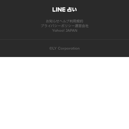
お知らせ
ヘルプ
利用規約
プライバシーポリシー
運営会社
Yahoo! JAPAN
©LY Corporation
このコンテンツは掲載が終了しました | LINE占い