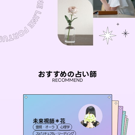
おすすめの占い師
RECOMMEND
未来視師＊花
おう 霊感オラクル
アイリス -iris-
彗望
桃源珠羽
霊視・オーラ
心理学
（
すいぼう
霊視・オーラ
）
セラピスト理恵
西洋占星術
（
とうげんみう
タロット
霊視・オーラ
霊視・オーラ
）
透視
スピリチュアル・リーディング
オラクルカード