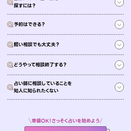
Q
探すには？
Q
予約はできる？
Q
軽い相談でも大丈夫？
Q
どうやって相談終了する？
占い師に相談していることを
Q
知人に知られたくない
準備OK！さっそく占いを始めよう