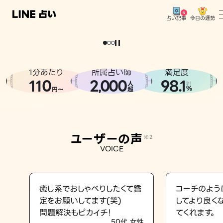
今日の運勢
占い記事
。
どうせなら
運
気
を
味
方
に
し
た
い
、
恋
も
仕
事
も
トップ
ユーザーの声
1分あたり
所属占い師
満足度
相談事例
110
2
000
98.1
,
人
※1
%
円〜
超
占いの流れ
おすすめの占い師
ユーザーの声
※2
よくある質問
VOICE
えもじの子（占）12星座占い
占い記事
癒し系でおしゃべりしたくて鑑
コーチのよう
定をお願いしてます(笑)
してより良く
お知らせ
問題解決もピカイチ！
てくれます。
50代 女性