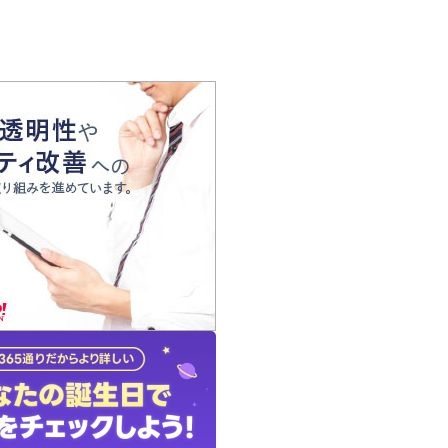
の声
れ
の占い師
質問