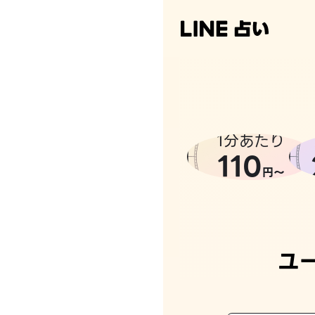
なんかち
1分あたり
110
円〜
ユ