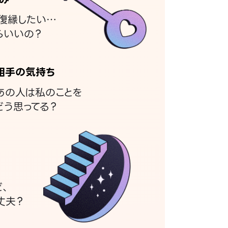
復縁したい…
らいいの？
相手の気持ち
あの人は私のことを
どう思ってる？
ど、
丈夫？