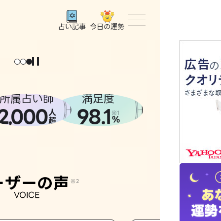
今日の運勢
占い記事
トップ
ょっと
。
元
気
に
な
った
、
話
し
たら
ユーザー
所属占い師
満足度
2
000
98.1
,
人
相談事例
※1
%
超
占いの流
おすすめ
ーザーの声
※2
VOICE
よくある