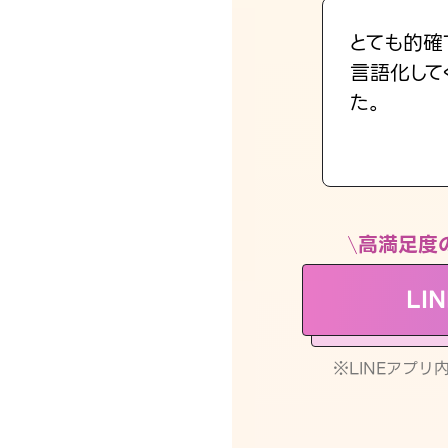
とても的確
言語化して
た。
高満足度
LI
※LINEアプ