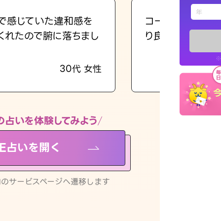
えもじの
で感じていた違和感を
コーチのように占
くれたので腑に落ちまし
り良くなる指針を
占い記事
※
30代 女性
お知らせ
の占いを体験してみよう
NE占いを開く
※LINEアプ
リ内のサービスページへ遷移します