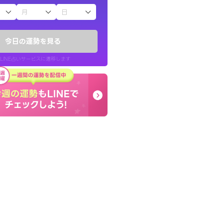
子（占）12星座占い
い結果を通してよ
早朝にも関わらず鑑定
提示してくれます。
謝です。私のままでいい
今日の運勢を見る
せてくれます。
LINE占いサービスに遷移します
30代 男性
LINE占いを開く
リ内のサービスページへ遷移します