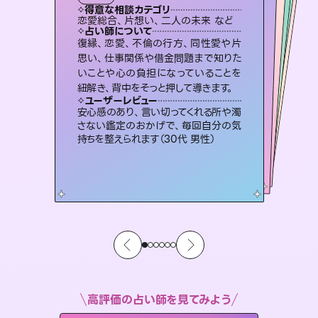
タロット
霊視・オーラ
オラクルカード
）
スピリチュアル・リーディング
スピリチュアル・リーディング
タロット
得意な相談カテゴリ
得意な相談カテゴリ
得意な相談カテゴリ
スピリチュアル・リーディング
得意な相談カテゴリ
得意な相談カテゴリ
恋愛総合、片想い、二人の未来 など
出逢い、片想い、復縁 など
恋愛総合、あの人の気持ち など
片想い、あの人の気持ち、復縁 など
得意な相談カテゴリ
片想い、二人の未来、年の差 など
片想い、あの人の気持ち、復縁 など
占い師について
占い師について
占い師について
占い師について
占い師について
占い師について
連絡再開、復縁、成就などの報告実績
多数。セラピストとして2万超の施術経
験があるからこそできる鑑定で、より良
霊視×オラクルカードを使って「今」と
「未来」そして「気になるあの人の気持
ち」まで丁寧に読み解き、恋や人生のヒ
未来には何パターンもの選択肢があり
ます。不安で視えにくくなっているあな
たの素敵な未来を見つけ、その未来を
復縁、恋愛、不倫の行方、同性愛や片
恋愛のお悩みの中でも特に「曖昧な関
係」の相談を得意としており、友達以上
恋人未満なお相手との今後や本音を丁
思い、仕事関係や借金問題まで知りた
いことや心の負担になっていることを
い未来をサポートします。
3,700年以上の歴史を持つ東洋最古の占術「易占」で詳細まで占い、幸せへ向かう道筋を示します。厳しい結果にも具体的な対策をお伝えします。
ントを優しく引き出します。
寧に読み解き恋愛成就へと導きます。
選択できるようアドバイスします。
ユーザーレビュー
ユーザーレビュー
紐解き、背中をそっと押して導きます。
ユーザーレビュー
ユーザーレビュー
とても心温まる鑑定でした。しかもこち
らは何も言っていないのに視えていらっ
ユーザーレビュー
複雑な背景もしっかり聞いて鑑定して
いただけました。気持ちが楽になりまし
鑑定していただいてアドバイス通りに行
動すると仲が復活してきました。ありが
不安な気持ちが嘘みたいに晴れまし
た…！よく視えていらっしゃるんだなと
ユーザーレビュー
職場の人の性質や人間関係、本心など
本当によく視えていてびっくり。対策が
しゃるんだなと驚きです（30代女性）
安心感のあり、言い切ってくれる所や濁
た（50代 女性）
とうございました（40代 女性）
感じました（40代 女性）
さない鑑定のおかげで、毎回自分の気
打てて前向きになれます（40代）
持ちを整えられます（30代 男性）
高評価の占い師を見てみよう