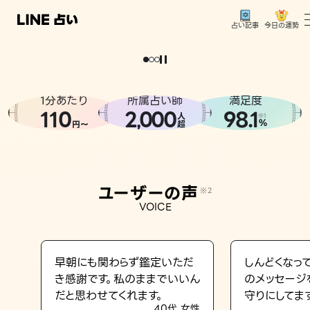
今日の運勢
占い記事
。
どうせなら
運
気
を
味
方
に
し
た
い
、
恋
も
仕
事
も
トップ
ユーザーの声
1分あたり
所属占い師
満足度
相談事例
110
2
000
98.1
,
人
※1
%
円〜
超
占いの流れ
おすすめの占い師
ユーザーの声
※2
よくある質問
VOICE
えもじの子（占）12星座占い
占い記事
早朝にも関わらず鑑定いただ
しんどくなっ
き感謝です。私のままでいいん
のメッセージ
お知らせ
だと思わせてくれます。
守りにしてま
40代 女性