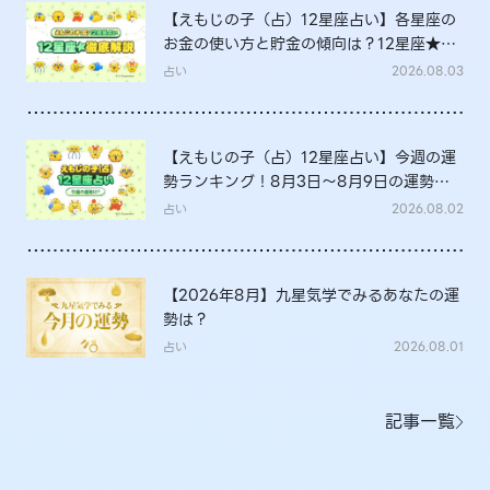
【えもじの子（占）12星座占い】各星座の
お金の使い方と貯金の傾向は？12星座★徹
底解説
占い
2026.08.03
【えもじの子（占）12星座占い】今週の運
勢ランキング！8月3日～8月9日の運勢
は？
占い
2026.08.02
【2026年8月】九星気学でみるあなたの運
勢は？
占い
2026.08.01
記事一覧