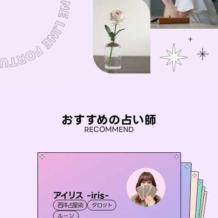
おすすめの占い師
RECOMMEND
アイリス -iris-
未来視師＊花
おう 霊感オラクル
彗望
セラピスト理恵
西洋占星術
タロット
（
すいぼう
霊視・オーラ
）
心理学
桃源珠羽
霊視・オーラ
霊視・オーラ
霊視・オーラ
透視
（
ルーン
とうげんみう
スピリチュアル・リーディング