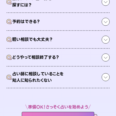
Q
探すには？
Q
予約はできる？
Q
軽い相談でも大丈夫？
Q
どうやって相談終了する？
占い師に相談していることを
Q
知人に知られたくない
準備OK！さっそく占いを始めよう