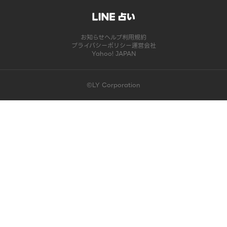
お知らせ
ヘルプ
利用規約
プライバシーポリシー
運営会社
Yahoo! JAPAN
©LY Corporation
このコンテンツは掲載が終了しました | LINE占い