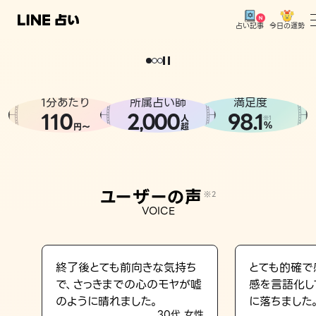
今日の運勢
占い記事
。
どうせなら
運
気
を
味
方
に
し
た
い
、
恋
も
仕
事
も
トップ
ユーザーの声
1分あたり
所属占い師
満足度
相談事例
110
2
000
98.1
,
人
※1
%
円〜
超
占いの流れ
おすすめの占い師
ユーザーの声
※2
よくある質問
VOICE
えもじの子（占）12星座占い
占い記事
終了後とても前向きな気持ち
とても的確で
で、さっきまでの心のモヤが嘘
感を言語化し
お知らせ
のように晴れました。
に落ちました
30代 女性