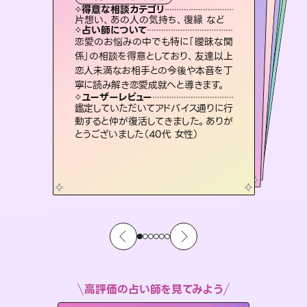
霊視・オーラ
オラクルカード
ルーン
スピリチュアル・リーディング
タロット
得意な相談カテゴリ
得意な相談カテゴリ
得意な相談カテゴリ
スピリチュアル・リーディング
得意な相談カテゴリ
得意な相談カテゴリ
片想い、あの人の気持ち、復縁 など
出逢い、片想い、復縁 など
恋愛総合、あの人の気持ち など
恋愛総合、片想い、二人の未来 など
得意な相談カテゴリ
片想い、あの人の気持ち、復縁 など
片想い、二人の未来、年の差 など
占い師について
占い師について
占い師について
占い師について
占い師について
占い師について
3,700年以上の歴史を持つ東洋最古の
占術「易占」で詳細まで占い、幸せへ向
かう道筋を示します。厳しい結果にも具
霊視×オラクルカードを使って「今」と
「未来」そして「気になるあの人の気持
ち」まで丁寧に読み解き、恋や人生のヒ
未来には何パターンもの選択肢があり
ます。不安で視えにくくなっているあな
たの素敵な未来を見つけ、その未来を
恋愛のお悩みの中でも特に「曖昧な関
連絡再開、復縁、成就などの報告実績
多数。セラピストとして2万超の施術経
験があるからこそできる鑑定で、より良
係」の相談を得意としており、友達以上
恋人未満なお相手との今後や本音を丁
体的な対策をお伝えします。
復縁、恋愛、不倫の行方、同性愛や片思い、仕事関係や借金問題まで知りたいことや心の負担になっていることを紐解き、背中をそっと押して導きます。
ントを優しく引き出します。
い未来をサポートします。
選択できるようアドバイスします。
ユーザーレビュー
ユーザーレビュー
寧に読み解き恋愛成就へと導きます。
ユーザーレビュー
ユーザーレビュー
複雑な背景もしっかり聞いて鑑定して
いただけました。気持ちが楽になりまし
ユーザーレビュー
安心感のあり、言い切ってくれる所や濁
さない鑑定のおかげで、毎回自分の気
とても心温まる鑑定でした。しかもこち
らは何も言っていないのに視えていらっ
不安な気持ちが嘘みたいに晴れまし
た…！よく視えていらっしゃるんだなと
ユーザーレビュー
職場の人の性質や人間関係、本心など
本当によく視えていてびっくり。対策が
た（50代 女性）
鑑定していただいてアドバイス通りに行
持ちを整えられます（30代 男性）
しゃるんだなと驚きです（30代女性）
感じました（40代 女性）
動すると仲が復活してきました。ありが
打てて前向きになれます（40代）
とうございました（40代 女性）
高評価の占い師を見てみよう