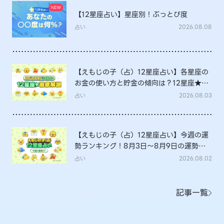
【12星座占い】星座別！ぶっとび度
占い
2026.08.08
【えもじの子（占）12星座占い】各星座の
お金の使い方と貯金の傾向は？12星座★徹
底解説
占い
2026.08.03
【えもじの子（占）12星座占い】今週の運
勢ランキング！8月3日～8月9日の運勢
は？
占い
2026.08.02
記事一覧