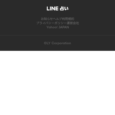
お知らせ
ヘルプ
利用規約
プライバシーポリシー
運営会社
Yahoo! JAPAN
©LY Corporation
このコンテンツは掲載が終了しました | LINE占い