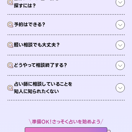
Q
探すには？
Q
予約はできる？
Q
軽い相談でも大丈夫？
Q
どうやって相談終了する？
占い師に相談していることを
Q
知人に知られたくない
準備OK！さっそく占いを始めよう