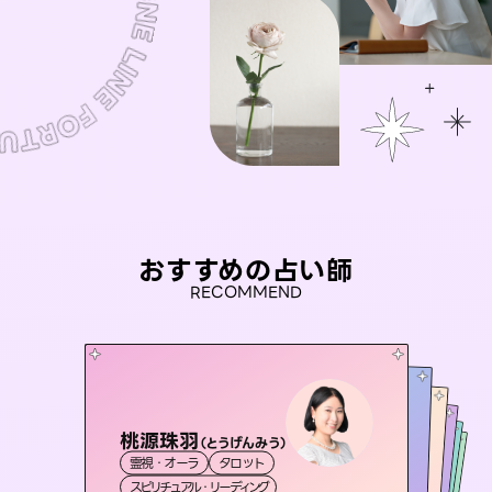
おすすめの占い師
RECOMMEND
桃源珠羽
未来視師＊花
（
とうげんみう
）
おう 霊感オラクル
アイリス -iris-
彗望
霊視・オーラ
タロット
霊視・オーラ
心理学
（
セラピスト理恵
すいぼう
霊視・オーラ
）
西洋占星術
霊視・オーラ
タロット
スピリチュアル・リーディング
スピリチュアル・リーディング
透視