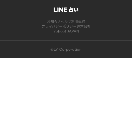
お知らせ
ヘルプ
利用規約
プライバシーポリシー
運営会社
Yahoo! JAPAN
©LY Corporation
このコンテンツは掲載が終了しました | LINE占い