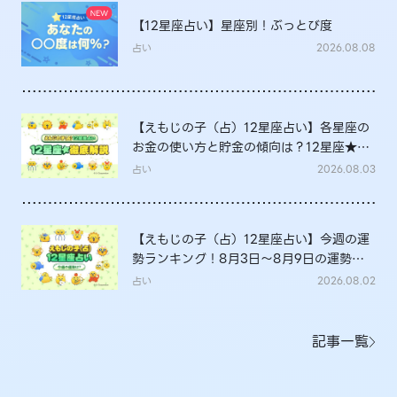
【12星座占い】星座別！ぶっとび度
占い
2026.08.08
【えもじの子（占）12星座占い】各星座の
お金の使い方と貯金の傾向は？12星座★徹
底解説
占い
2026.08.03
【えもじの子（占）12星座占い】今週の運
勢ランキング！8月3日～8月9日の運勢
は？
占い
2026.08.02
記事一覧