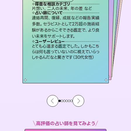
タロット
霊視・オーラ
スピリチュアル・リーディング
ルーン
スピリチュアル・リーディング
得意な相談カテゴリ
得意な相談カテゴリ
得意な相談カテゴリ
オラクルカード
得意な相談カテゴリ
得意な相談カテゴリ
片想い、二人の未来、年の差 など
出逢い、片想い、復縁 など
片想い、あの人の気持ち、復縁 など
恋愛総合、片想い、二人の未来 など
得意な相談カテゴリ
片想い、あの人の気持ち、復縁 など
恋愛総合、あの人の気持ち など
占い師について
占い師について
占い師について
占い師について
占い師について
占い師について
恋愛のお悩みの中でも特に「曖昧な関
係」の相談を得意としており、友達以上
恋人未満なお相手との今後や本音を丁
3,700年以上の歴史を持つ東洋最古の
占術「易占」で詳細まで占い、幸せへ向
かう道筋を示します。厳しい結果にも具
未来には何パターンもの選択肢があり
ます。不安で視えにくくなっているあな
たの素敵な未来を見つけ、その未来を
連絡再開、復縁、成就などの報告実績
霊視×オラクルカードを使って「今」と
「未来」そして「気になるあの人の気持
ち」まで丁寧に読み解き、恋や人生のヒ
多数。セラピストとして2万超の施術経
験があるからこそできる鑑定で、より良
寧に読み解き恋愛成就へと導きます。
復縁、恋愛、不倫の行方、同性愛や片思い、仕事関係や借金問題まで知りたいことや心の負担になっていることを紐解き、背中をそっと押して導きます。
体的な対策をお伝えします。
ントを優しく引き出します。
選択できるようアドバイスします。
ユーザーレビュー
ユーザーレビュー
い未来をサポートします。
ユーザーレビュー
ユーザーレビュー
鑑定していただいてアドバイス通りに行
動すると仲が復活してきました。ありが
ユーザーレビュー
安心感のあり、言い切ってくれる所や濁
さない鑑定のおかげで、毎回自分の気
不安な気持ちが嘘みたいに晴れまし
た…！よく視えていらっしゃるんだなと
複雑な背景もしっかり聞いて鑑定して
いただけました。気持ちが楽になりまし
ユーザーレビュー
職場の人の性質や人間関係、本心など
本当によく視えていてびっくり。対策が
とうございました（40代 女性）
とても心温まる鑑定でした。しかもこち
持ちを整えられます（30代 男性）
感じました（40代 女性）
た（50代 女性）
らは何も言っていないのに視えていらっ
打てて前向きになれます（40代）
しゃるんだなと驚きです（30代女性）
高評価の占い師を見てみよう