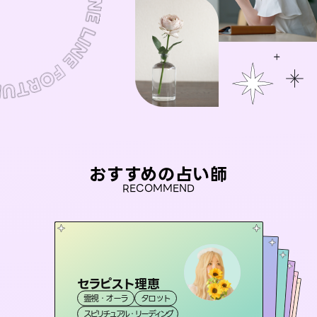
おすすめの占い師
RECOMMEND
セラピスト理恵
未来視師＊花
彗望
アイリス -iris-
（
すいぼう
桃源珠羽
）
霊視・オーラ
タロット
霊視・オーラ
心理学
おう 霊感オラクル
霊視・オーラ
（
とうげんみう
西洋占星術
透視
霊視・オーラ
）
タロット
スピリチュアル・リーディング
スピリチュアル・リーディング