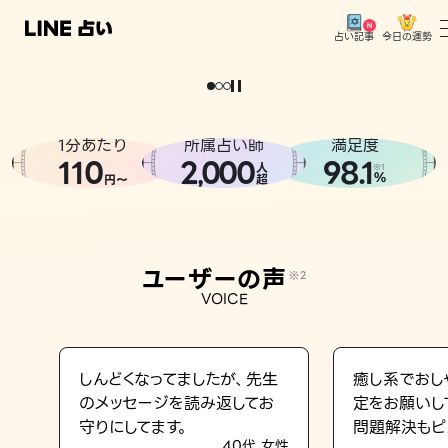
今日の運勢
占い記事
。
どうせなら
運
気
を
味
方
に
し
た
い
、
恋
も
仕
事
も
トップ
ユーザーの声
1分あたり
所属占い師
満足度
相談事例
110
2
000
98.1
,
人
※1
%
円〜
超
占いの流れ
おすすめの占い師
ユーザーの声
※2
よくある質問
VOICE
えもじの子（占）12星座占い
占い記事
しんどくなってましたが、先生
癒し系でおし
のメッセージを読み返してお
定をお願いし
お知らせ
守りにしてます。
問題解決もピ
40代 女性