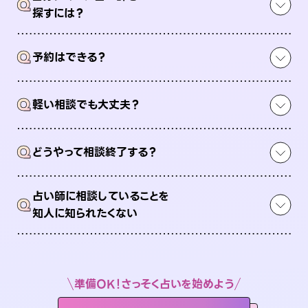
Q
探すには？
Q
予約はできる？
Q
軽い相談でも大丈夫？
Q
どうやって相談終了する？
占い師に相談していることを
Q
知人に知られたくない
準備OK！さっそく占いを始めよう