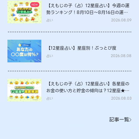
【えもじの子（占）12星座占い】今週の運
勢ランキング！8月10日～8月16日の運勢
は？
占い
2026.08.09
【12星座占い】星座別！ぶっとび度
占い
2026.08.08
【えもじの子（占）12星座占い】各星座の
お金の使い方と貯金の傾向は？12星座★徹
底解説
占い
2026.08.03
記事一覧