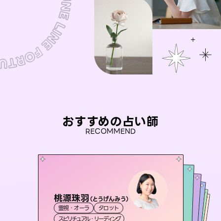
おすすめの占い師
RECOMMEND
桃源珠羽
彗望
（
とうげんみう
）
アイリス -iris-
（
すいぼう
）
未来視師＊花
セラピスト理恵
霊視・オーラ
タロット
霊視・オーラ
透視
おう 霊感オラクル
西洋占星術
タロット
霊視・オーラ
霊視・オーラ
心理学
スピリチュアル・リーディング
スピリチュアル・リーディング