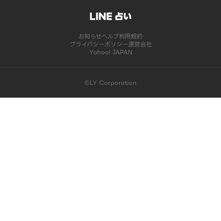
お知らせ
ヘルプ
利用規約
プライバシーポリシー
運営会社
Yahoo! JAPAN
©LY Corporation
このコンテンツは掲載が終了しました | LINE占い