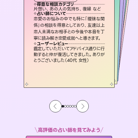
タロット
霊視・オーラ
ルーン
スピリチュアル・リーディング
スピリチュアル・リーディング
得意な相談カテゴリ
得意な相談カテゴリ
得意な相談カテゴリ
オラクルカード
得意な相談カテゴリ
得意な相談カテゴリ
片想い、あの人の気持ち、復縁 など
片想い、あの人の気持ち、復縁 など
恋愛総合、片想い、二人の未来 など
出逢い、片想い、復縁 など
得意な相談カテゴリ
片想い、二人の未来、年の差 など
恋愛総合、あの人の気持ち など
占い師について
占い師について
占い師について
占い師について
占い師について
占い師について
連絡再開、復縁、成就などの報告実績
多数。セラピストとして2万超の施術経
験があるからこそできる鑑定で、より良
復縁、恋愛、不倫の行方、同性愛や片
思い、仕事関係や借金問題まで知りた
いことや心の負担になっていることを
3,700年以上の歴史を持つ東洋最古の
占術「易占」で詳細まで占い、幸せへ向
かう道筋を示します。厳しい結果にも具
恋愛のお悩みの中でも特に「曖昧な関
霊視×オラクルカードを使って「今」と
「未来」そして「気になるあの人の気持
ち」まで丁寧に読み解き、恋や人生のヒ
係」の相談を得意としており、友達以上
恋人未満なお相手との今後や本音を丁
い未来をサポートします。
未来には何パターンもの選択肢があります。不安で視えにくくなっているあなたの素敵な未来を見つけ、その未来を選択できるようアドバイスします。
紐解き、背中をそっと押して導きます。
ントを優しく引き出します。
体的な対策をお伝えします。
ユーザーレビュー
ユーザーレビュー
寧に読み解き恋愛成就へと導きます。
ユーザーレビュー
ユーザーレビュー
とても心温まる鑑定でした。しかもこち
らは何も言っていないのに視えていらっ
ユーザーレビュー
職場の人の性質や人間関係、本心など
本当によく視えていてびっくり。対策が
不安な気持ちが嘘みたいに晴れまし
た…！よく視えていらっしゃるんだなと
安心感のあり、言い切ってくれる所や濁
さない鑑定のおかげで、毎回自分の気
ユーザーレビュー
複雑な背景もしっかり聞いて鑑定して
いただけました。気持ちが楽になりまし
しゃるんだなと驚きです（30代女性）
鑑定していただいてアドバイス通りに行
打てて前向きになれます（40代）
感じました（40代 女性）
持ちを整えられます（30代 男性）
動すると仲が復活してきました。ありが
た（50代 女性）
とうございました（40代 女性）
高評価の占い師を見てみよう