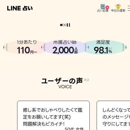
今日の運勢
占い記事
。
どうせなら
運
気
を
味
方
に
し
た
い
、
恋
も
仕
事
も
トップ
ユーザーの声
1分あたり
所属占い師
満足度
相談事例
110
2
000
98.1
,
人
※1
%
円〜
超
占いの流れ
おすすめの占い師
ユーザーの声
※2
よくある質問
VOICE
えもじの子（占）12星座占い
占い記事
癒し系でおしゃべりしたくて鑑
しんどくなっ
定をお願いしてます(笑)
のメッセージ
お知らせ
問題解決もピカイチ！
守りにしてま
50代 女性