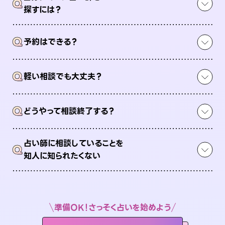
Q
探すには？
Q
予約はできる？
Q
軽い相談でも大丈夫？
Q
どうやって相談終了する？
占い師に相談していることを
Q
知人に知られたくない
準備OK！さっそく占いを始めよう