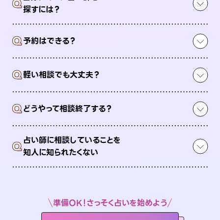
Q
探すには？
Q
予約はできる？
Q
軽い相談でも大丈夫？
Q
どうやって相談終了する？
占い師に相談していることを
Q
知人に知られたくない
準備OK！さっそく占いを始めよう