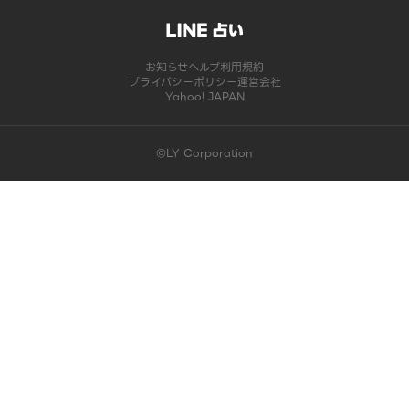
お知らせ
ヘルプ
利用規約
プライバシーポリシー
運営会社
Yahoo! JAPAN
©LY Corporation
このコンテンツは掲載が終了しました | LINE占い