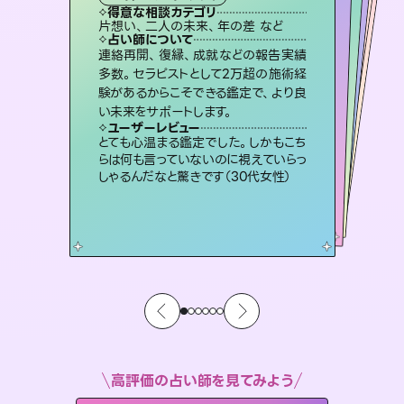
霊視・オーラ
スピリチュアル・リーディング
）
ルーン
オラクルカード
タロット
得意な相談カテゴリ
得意な相談カテゴリ
得意な相談カテゴリ
スピリチュアル・リーディング
得意な相談カテゴリ
得意な相談カテゴリ
片想い、二人の未来、年の差 など
出逢い、片想い、復縁 など
片想い、あの人の気持ち、復縁 など
恋愛総合、片想い、二人の未来 など
得意な相談カテゴリ
恋愛総合、あの人の気持ち など
片想い、あの人の気持ち、復縁 など
占い師について
占い師について
占い師について
占い師について
占い師について
占い師について
霊視×オラクルカードを使って「今」と
「未来」そして「気になるあの人の気持
ち」まで丁寧に読み解き、恋や人生のヒ
3,700年以上の歴史を持つ東洋最古の
占術「易占」で詳細まで占い、幸せへ向
かう道筋を示します。厳しい結果にも具
未来には何パターンもの選択肢があり
ます。不安で視えにくくなっているあな
たの素敵な未来を見つけ、その未来を
連絡再開、復縁、成就などの報告実績
恋愛のお悩みの中でも特に「曖昧な関
係」の相談を得意としており、友達以上
恋人未満なお相手との今後や本音を丁
多数。セラピストとして2万超の施術経
験があるからこそできる鑑定で、より良
ントを優しく引き出します。
復縁、恋愛、不倫の行方、同性愛や片思い、仕事関係や借金問題まで知りたいことや心の負担になっていることを紐解き、背中をそっと押して導きます。
体的な対策をお伝えします。
寧に読み解き恋愛成就へと導きます。
選択できるようアドバイスします。
ユーザーレビュー
ユーザーレビュー
い未来をサポートします。
ユーザーレビュー
ユーザーレビュー
不安な気持ちが嘘みたいに晴れまし
た…！よく視えていらっしゃるんだなと
ユーザーレビュー
安心感のあり、言い切ってくれる所や濁
さない鑑定のおかげで、毎回自分の気
鑑定していただいてアドバイス通りに行
動すると仲が復活してきました。ありが
複雑な背景もしっかり聞いて鑑定して
いただけました。気持ちが楽になりまし
ユーザーレビュー
職場の人の性質や人間関係、本心など
本当によく視えていてびっくり。対策が
感じました（40代 女性）
とても心温まる鑑定でした。しかもこち
持ちを整えられます（30代 男性）
とうございました（40代 女性）
た（50代 女性）
らは何も言っていないのに視えていらっ
打てて前向きになれます（40代）
しゃるんだなと驚きです（30代女性）
高評価の占い師を見てみよう