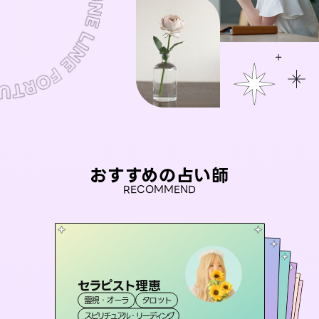
おすすめの占い師
RECOMMEND
セラピスト理恵
未来視師＊花
彗望
アイリス -iris-
（
すいぼう
おう 霊感オラクル
）
霊視・オーラ
タロット
霊視・オーラ
心理学
桃源珠羽
霊視・オーラ
西洋占星術
透視
霊視・オーラ
タロット
（
スピリチュアル・リーディング
とうげんみう
スピリチュアル・リーディング