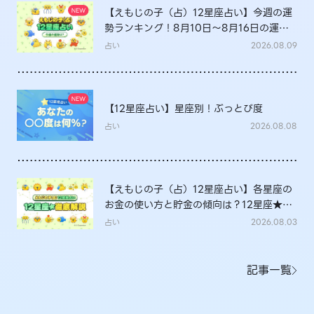
【えもじの子（占）12星座占い】今週の運
勢ランキング！8月10日～8月16日の運勢
は？
占い
2026.08.09
【12星座占い】星座別！ぶっとび度
占い
2026.08.08
【えもじの子（占）12星座占い】各星座の
お金の使い方と貯金の傾向は？12星座★徹
底解説
占い
2026.08.03
記事一覧