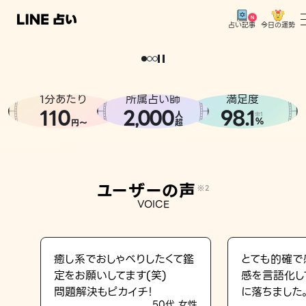
今日の運勢
占い記事
。
どうせなら
運
気
を
味
方
に
し
た
い
、
恋
も
仕
事
も
トップ
ユーザーの声
1分あたり
所属占い師
満足度
相談事例
110
2
000
98.1
,
人
※1
%
円〜
超
占いの流れ
おすすめの占い師
ユーザーの声
※2
よくある質問
VOICE
えもじの子（占）12星座占い
占い記事
癒し系でおしゃべりしたくて鑑
とても的確で
定をお願いしてます(笑)
感を言語化し
お知らせ
問題解決もピカイチ！
に落ちました
50代 女性