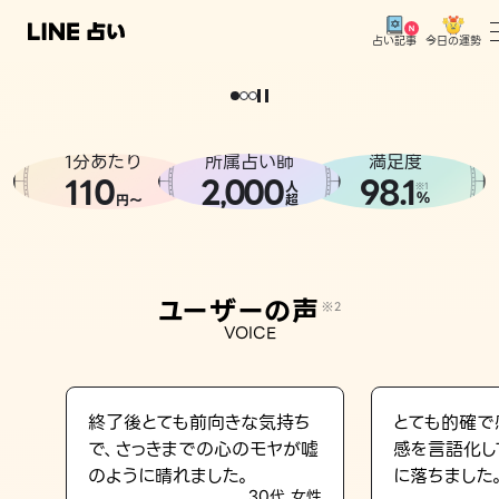
今日の運勢
占い記事
。
どうせなら
運
気
を
味
方
に
し
た
い
、
恋
も
仕
事
も
トップ
ユーザーの声
1分あたり
所属占い師
満足度
相談事例
110
2
000
98.1
,
人
※1
%
円〜
超
占いの流れ
おすすめの占い師
ユーザーの声
※2
よくある質問
VOICE
えもじの子（占）12星座占い
占い記事
終了後とても前向きな気持ち
とても的確で
で、さっきまでの心のモヤが嘘
感を言語化し
お知らせ
のように晴れました。
に落ちました
30代 女性