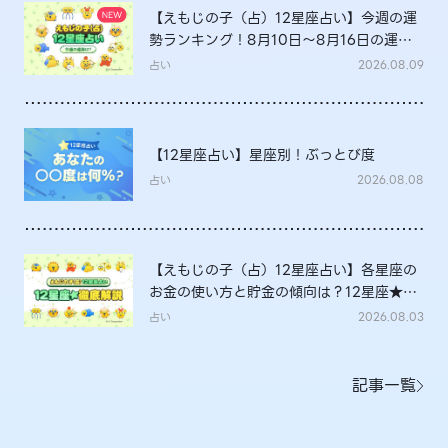
【えもじの子（占）12星座占い】今週の運
勢ランキング！8月10日～8月16日の運勢
は？
占い
2026.08.09
【12星座占い】星座別！ぶっとび度
占い
2026.08.08
【えもじの子（占）12星座占い】各星座の
お金の使い方と貯金の傾向は？12星座★徹
底解説
占い
2026.08.03
記事一覧