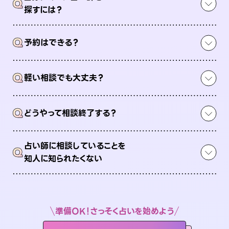
Q
探すには？
Q
予約はできる？
Q
軽い相談でも大丈夫？
Q
どうやって相談終了する？
占い師に相談していることを
Q
知人に知られたくない
準備OK！さっそく占いを始めよう