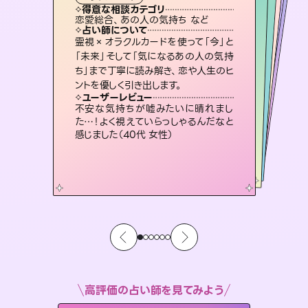
霊視・オーラ
スピリチュアル・リーディング
スピリチュアル・リーディング
ルーン
心理学
得意な相談カテゴリ
得意な相談カテゴリ
得意な相談カテゴリ
スピリチュアル・リーディング
得意な相談カテゴリ
得意な相談カテゴリ
恋愛総合、あの人の気持ち など
片想い、あの人の気持ち、復縁 など
片想い、二人の未来、年の差 など
片想い、あの人の気持ち、復縁 など
得意な相談カテゴリ
恋愛総合、片想い、二人の未来 など
出逢い、片想い、復縁 など
占い師について
占い師について
占い師について
占い師について
占い師について
占い師について
復縁、恋愛、不倫の行方、同性愛や片
思い、仕事関係や借金問題まで知りた
いことや心の負担になっていることを
連絡再開、復縁、成就などの報告実績
多数。セラピストとして2万超の施術経
験があるからこそできる鑑定で、より良
3,700年以上の歴史を持つ東洋最古の
占術「易占」で詳細まで占い、幸せへ向
かう道筋を示します。厳しい結果にも具
霊視×オラクルカードを使って「今」と
未来には何パターンもの選択肢があり
ます。不安で視えにくくなっているあな
たの素敵な未来を見つけ、その未来を
「未来」そして「気になるあの人の気持
ち」まで丁寧に読み解き、恋や人生のヒ
紐解き、背中をそっと押して導きます。
恋愛のお悩みの中でも特に「曖昧な関係」の相談を得意としており、友達以上恋人未満なお相手との今後や本音を丁寧に読み解き恋愛成就へと導きます。
い未来をサポートします。
選択できるようアドバイスします。
体的な対策をお伝えします。
ユーザーレビュー
ユーザーレビュー
ントを優しく引き出します。
ユーザーレビュー
ユーザーレビュー
安心感のあり、言い切ってくれる所や濁
さない鑑定のおかげで、毎回自分の気
ユーザーレビュー
鑑定していただいてアドバイス通りに行
動すると仲が復活してきました。ありが
職場の人の性質や人間関係、本心など
本当によく視えていてびっくり。対策が
とても心温まる鑑定でした。しかもこち
らは何も言っていないのに視えていらっ
ユーザーレビュー
複雑な背景もしっかり聞いて鑑定して
いただけました。気持ちが楽になりまし
持ちを整えられます（30代 男性）
不安な気持ちが嘘みたいに晴れまし
とうございました（40代 女性）
打てて前向きになれます（40代）
しゃるんだなと驚きです（30代女性）
た…！よく視えていらっしゃるんだなと
た（50代 女性）
感じました（40代 女性）
高評価の占い師を見てみよう