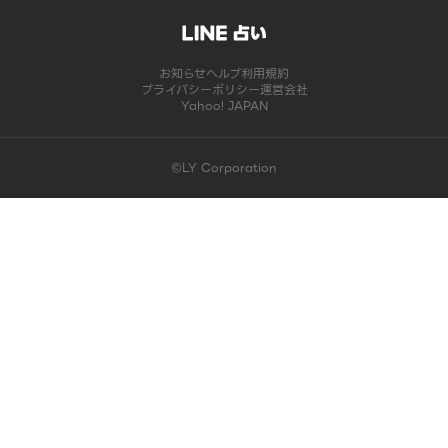
お知らせ
ヘルプ
利用規約
プライバシーポリシー
運営会社
Yahoo! JAPAN
©LY Corporation
このコンテンツは掲載が終了しました | LINE占い