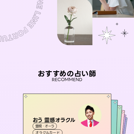
おすすめの占い師
RECOMMEND
おう 霊感オラクル
彗望
セラピスト理恵
（
すいぼう
）
桃源珠羽
アイリス -iris-
霊視・オーラ
霊視・オーラ
（
とうげんみう
透視
未来視師＊花
霊視・オーラ
）
霊視・オーラ
タロット
西洋占星術
タロット
オラクルカード
スピリチュアル・リーディング
タロット