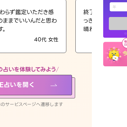
えもじの
わらず鑑定いただき感
終了後とても前向
のままでいいんだと思わ
っきまでの心のモ
占い記事
す。
晴れました。
※
40代 女性
お知らせ
の占いを体験してみよう
NE占いを開く
※LINEアプ
リ内のサービスページへ遷移します