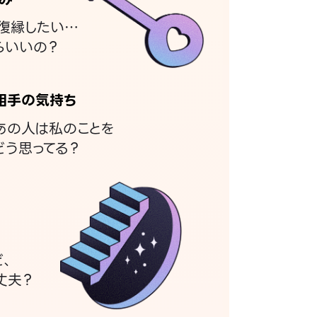
復縁したい…
らいいの？
相手の気持ち
あの人は私のことを
どう思ってる？
ど、
丈夫？