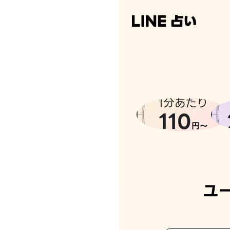
1分あたり
110
円〜
ユ