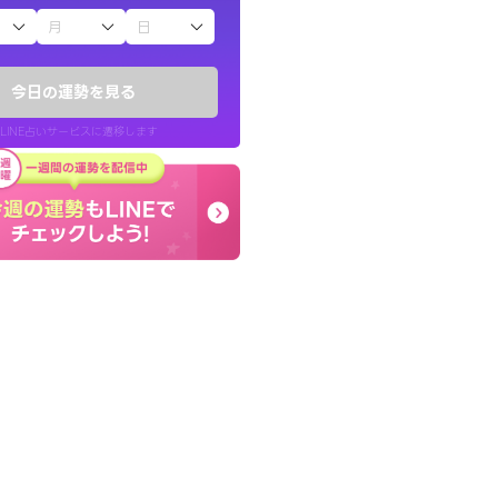
子（占）12星座占い
きな気持ちで、さ
本当に相談してよかった
ヤが嘘のように
夫婦で乗り越える時期で
今日の運勢を見る
張ります！
LINE占いサービスに遷移します
30代 女性
LINE占いを開く
リ内のサービスページへ遷移します