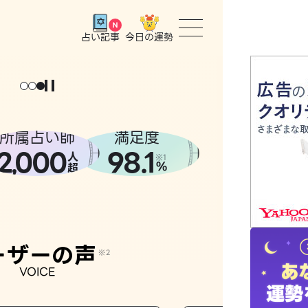
今日の運勢
占い記事
トップ
ユーザー
所属占い師
満足度
2
000
98.1
,
人
相談事例
※1
%
超
占いの流
おすすめ
ーザーの声
※2
VOICE
よくある