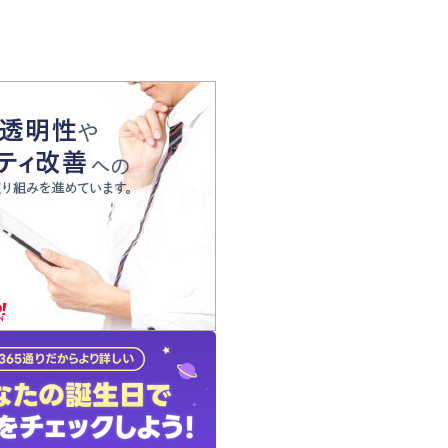
の声
れ
の占い師
質問