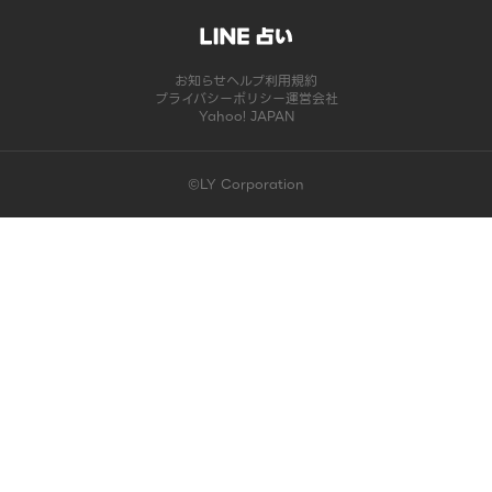
お知らせ
ヘルプ
利用規約
プライバシーポリシー
運営会社
Yahoo! JAPAN
©LY Corporation
このコンテンツは掲載が終了しました | LINE占い