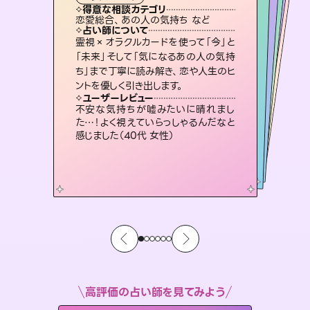
霊視・オーラ
ルーン
）
スピリチュアル・リーディング
スピリチュアル・リーディング
タロット
得意な相談カテゴリ
得意な相談カテゴリ
得意な相談カテゴリ
スピリチュアル・リーディング
得意な相談カテゴリ
得意な相談カテゴリ
恋愛総合、あの人の気持ち など
片想い、二人の未来、年の差 など
恋愛総合、片想い、二人の未来 など
片想い、あの人の気持ち、復縁 など
得意な相談カテゴリ
出逢い、片想い、復縁 など
片想い、あの人の気持ち、復縁 など
占い師について
占い師について
占い師について
占い師について
占い師について
占い師について
未来には何パターンもの選択肢があり
ます。不安で視えにくくなっているあな
たの素敵な未来を見つけ、その未来を
復縁、恋愛、不倫の行方、同性愛や片
思い、仕事関係や借金問題まで知りた
いことや心の負担になっていることを
連絡再開、復縁、成就などの報告実績
多数。セラピストとして2万超の施術経
験があるからこそできる鑑定で、より良
霊視×オラクルカードを使って「今」と
恋愛のお悩みの中でも特に「曖昧な関
係」の相談を得意としており、友達以上
恋人未満なお相手との今後や本音を丁
「未来」そして「気になるあの人の気持
ち」まで丁寧に読み解き、恋や人生のヒ
選択できるようアドバイスします。
3,700年以上の歴史を持つ東洋最古の占術「易占」で詳細まで占い、幸せへ向かう道筋を示します。厳しい結果にも具体的な対策をお伝えします。
紐解き、背中をそっと押して導きます。
寧に読み解き恋愛成就へと導きます。
い未来をサポートします。
ユーザーレビュー
ユーザーレビュー
ントを優しく引き出します。
ユーザーレビュー
ユーザーレビュー
職場の人の性質や人間関係、本心など
本当によく視えていてびっくり。対策が
ユーザーレビュー
複雑な背景もしっかり聞いて鑑定して
いただけました。気持ちが楽になりまし
鑑定していただいてアドバイス通りに行
動すると仲が復活してきました。ありが
安心感のあり、言い切ってくれる所や濁
さない鑑定のおかげで、毎回自分の気
ユーザーレビュー
とても心温まる鑑定でした。しかもこち
らは何も言っていないのに視えていらっ
打てて前向きになれます（40代）
不安な気持ちが嘘みたいに晴れまし
た（50代 女性）
とうございました（40代 女性）
持ちを整えられます（30代 男性）
た…！よく視えていらっしゃるんだなと
しゃるんだなと驚きです（30代女性）
感じました（40代 女性）
高評価の占い師を見てみよう