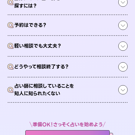
Q
探すには？
Q
予約はできる？
Q
軽い相談でも大丈夫？
Q
どうやって相談終了する？
占い師に相談していることを
Q
知人に知られたくない
準備OK！さっそく占いを始めよう