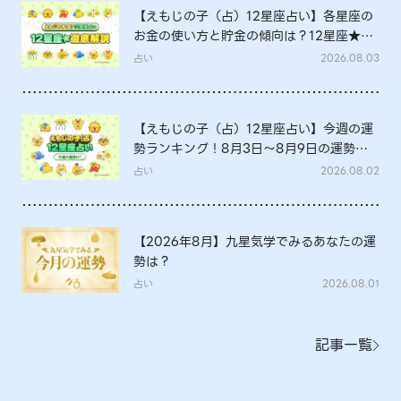
【えもじの子（占）12星座占い】各星座の
お金の使い方と貯金の傾向は？12星座★徹
底解説
占い
2026.08.03
【えもじの子（占）12星座占い】今週の運
勢ランキング！8月3日～8月9日の運勢
は？
占い
2026.08.02
【2026年8月】九星気学でみるあなたの運
勢は？
占い
2026.08.01
記事一覧