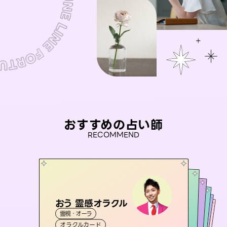
おすすめの占い師
RECOMMEND
おう 霊感オラクル
セラピスト理恵
アイリス -iris-
彗望
未来視師＊花
霊視・オーラ
（
すいぼう
霊視・オーラ
）
タロット
桃源珠羽
西洋占星術
タロット
霊視・オーラ
霊視・オーラ
透視
（
オラクルカード
とうげんみう
スピリチュアル・リーディング
心理学