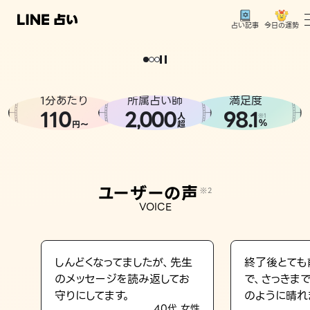
今日の運勢
占い記事
。
どうせなら
運
気
を
味
方
に
し
た
い
、
恋
も
仕
事
も
トップ
ユーザーの声
1分あたり
所属占い師
満足度
相談事例
110
2
000
98.1
,
人
※1
%
円〜
超
占いの流れ
おすすめの占い師
ユーザーの声
※2
よくある質問
VOICE
えもじの子（占）12星座占い
占い記事
しんどくなってましたが、先生
終了後とても
のメッセージを読み返してお
で、さっきま
お知らせ
守りにしてます。
のように晴れ
40代 女性