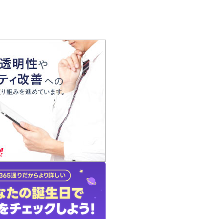
の声
れ
の占い師
質問