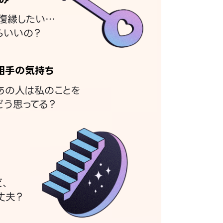
復縁したい…
らいいの？
相手の気持ち
あの人は私のことを
どう思ってる？
ど、
丈夫？