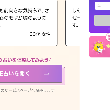
えもじの
も前向きな気持ちで、さ
しんどくなってま
心のモヤが嘘のように
セージを読み返し
占い記事
。
す。
※
30代 女性
お知らせ
の占いを体験してみよう
NE占いを開く
※LINEアプ
リ内のサービスページへ遷移します