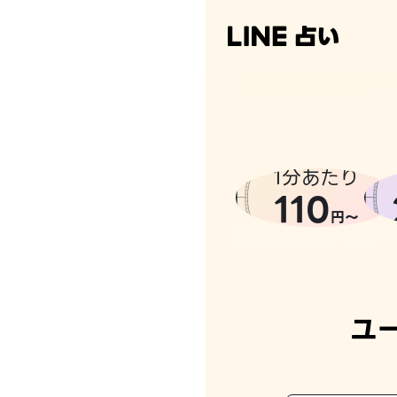
なんかち
1分あたり
110
円〜
ユ