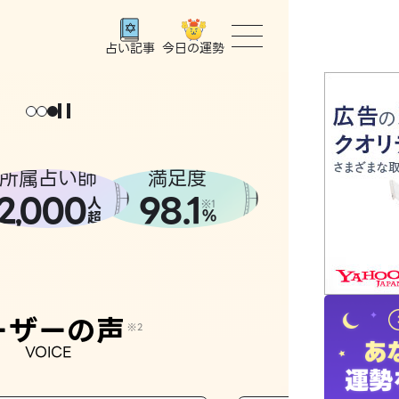
今日の運勢
占い記事
トップ
ょっと
。
元
気
に
な
った
、
話
し
たら
ユーザー
所属占い師
満足度
2
000
98.1
,
人
相談事例
※1
%
超
占いの流
おすすめ
ーザーの声
※2
VOICE
よくある