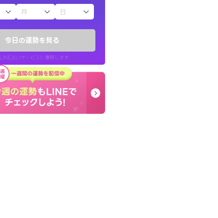
子（占）12星座占い
したが、先生のメッ
癒し系でおしゃべりした
てお守りにしてま
お願いしてます(笑)
今日の運勢を見る
問題解決もピカイチ！
LINE占いサービスに遷移します
40代 女性
LINE占いを開く
リ内のサービスページへ遷移します