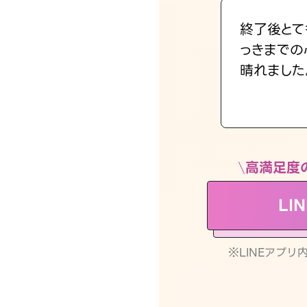
終了後とて
っきまでの
晴れました
高満足度
LI
※LINEアプ