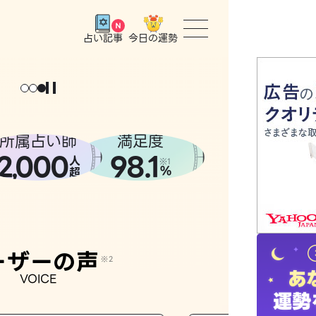
今日の運勢
占い記事
トップ
ょっと
。
元
気
に
な
った
、
話
し
たら
ユーザー
所属占い師
満足度
2
000
98.1
,
人
相談事例
※1
%
超
占いの流
おすすめ
ーザーの声
※2
VOICE
よくある