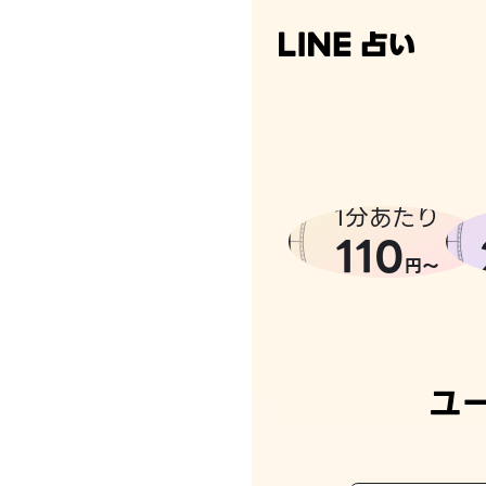
なんかち
1分あたり
110
円〜
ユ