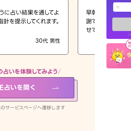
えもじの
うに占い結果を通してよ
早朝にも関わらず
指針を提示してくれます。
謝です。私のまま
占い記事
せてくれます。
※
30代 男性
お知らせ
の占いを体験してみよう
NE占いを開く
※LINEアプ
リ内のサービスページへ遷移します