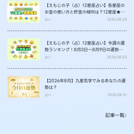
【えもじの子（占）12星座占い】各星座の
お金の使い方と貯金の傾向は？12星座★徹
底解説
占い
2026.08.03
【えもじの子（占）12星座占い】今週の運
勢ランキング！8月3日～8月9日の運勢
は？
占い
2026.08.02
【2026年8月】九星気学でみるあなたの運
勢は？
占い
2026.08.01
記事一覧