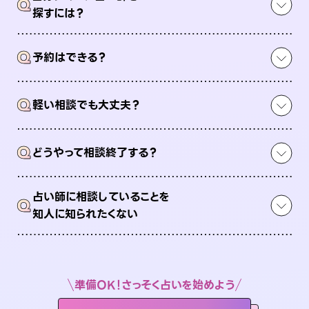
Q
探すには？
Q
予約はできる？
Q
軽い相談でも大丈夫？
Q
どうやって相談終了する？
占い師に相談していることを
Q
知人に知られたくない
準備OK！さっそく占いを始めよう