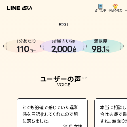
今日の運勢
占い記事
。
どうせなら
運
気
を
味
方
に
し
た
い
、
恋
も
仕
事
も
トップ
ユーザーの声
1分あたり
所属占い師
満足度
相談事例
110
2
000
98.1
,
人
※1
%
円〜
超
占いの流れ
おすすめの占い師
ユーザーの声
※2
よくある質問
VOICE
えもじの子（占）12星座占い
占い記事
とても的確で感じていた違和
本当に相談し
感を言語化してくれたので腑
今は夫婦で乗
お知らせ
に落ちました。
すね。頑張り
30代 女性