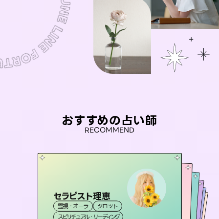
おすすめの占い師
RECOMMEND
セラピスト理恵
桃源珠羽
彗望
（
とうげんみう
）
アイリス -iris-
（
すいぼう
未来視師＊花
）
霊視・オーラ
タロット
霊視・オーラ
タロット
おう 霊感オラクル
霊視・オーラ
西洋占星術
透視
霊視・オーラ
タロット
スピリチュアル・リーディング
スピリチュアル・リーディング
心理学