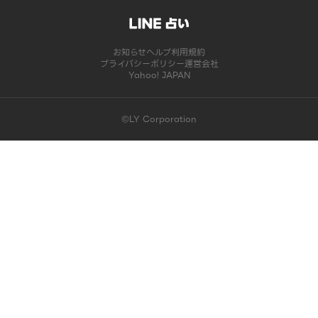
お知らせ
ヘルプ
利用規約
プライバシーポリシー
運営会社
Yahoo! JAPAN
©LY Corporation
このコンテンツは掲載が終了しました | LINE占い