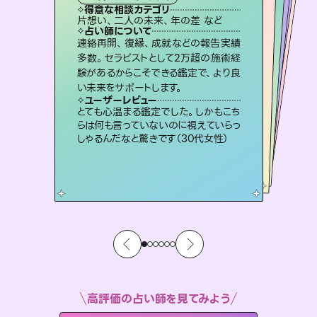
霊視・オーラ
スピリチュアル・リーディング
ルーン
スピリチュアル・リーディング
得意な相談カテゴリ
得意な相談カテゴリ
得意な相談カテゴリ
オラクルカード
得意な相談カテゴリ
得意な相談カテゴリ
片想い、二人の未来、年の差 など
片想い、あの人の気持ち、復縁 など
片想い、あの人の気持ち、復縁 など
恋愛総合、片想い、二人の未来 など
得意な相談カテゴリ
出逢い、片想い、復縁 など
恋愛総合、あの人の気持ち など
占い師について
占い師について
占い師について
占い師について
占い師について
占い師について
未来には何パターンもの選択肢があり
ます。不安で視えにくくなっているあな
たの素敵な未来を見つけ、その未来を
3,700年以上の歴史を持つ東洋最古の
占術「易占」で詳細まで占い、幸せへ向
かう道筋を示します。厳しい結果にも具
恋愛のお悩みの中でも特に「曖昧な関
係」の相談を得意としており、友達以上
恋人未満なお相手との今後や本音を丁
連絡再開、復縁、成就などの報告実績
霊視×オラクルカードを使って「今」と
「未来」そして「気になるあの人の気持
ち」まで丁寧に読み解き、恋や人生のヒ
多数。セラピストとして2万超の施術経
験があるからこそできる鑑定で、より良
選択できるようアドバイスします。
復縁、恋愛、不倫の行方、同性愛や片思い、仕事関係や借金問題まで知りたいことや心の負担になっていることを紐解き、背中をそっと押して導きます。
体的な対策をお伝えします。
ントを優しく引き出します。
寧に読み解き恋愛成就へと導きます。
ユーザーレビュー
ユーザーレビュー
い未来をサポートします。
ユーザーレビュー
ユーザーレビュー
職場の人の性質や人間関係、本心など
本当によく視えていてびっくり。対策が
ユーザーレビュー
安心感のあり、言い切ってくれる所や濁
さない鑑定のおかげで、毎回自分の気
不安な気持ちが嘘みたいに晴れまし
た…！よく視えていらっしゃるんだなと
複雑な背景もしっかり聞いて鑑定して
いただけました。気持ちが楽になりまし
ユーザーレビュー
鑑定していただいてアドバイス通りに行
動すると仲が復活してきました。ありが
打てて前向きになれます（40代）
とても心温まる鑑定でした。しかもこち
持ちを整えられます（30代 男性）
感じました（40代 女性）
た（50代 女性）
らは何も言っていないのに視えていらっ
とうございました（40代 女性）
しゃるんだなと驚きです（30代女性）
高評価の占い師を見てみよう