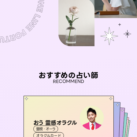
おすすめの占い師
RECOMMEND
おう 霊感オラクル
未来視師＊花
アイリス -iris-
彗望
桃源珠羽
霊視・オーラ
（
すいぼう
霊視・オーラ
）
心理学
セラピスト理恵
西洋占星術
（
とうげんみう
タロット
霊視・オーラ
霊視・オーラ
）
透視
オラクルカード
スピリチュアル・リーディング