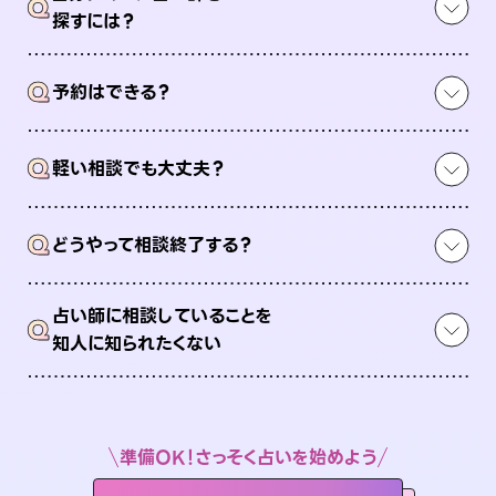
Q
探すには？
Q
予約はできる？
Q
軽い相談でも大丈夫？
Q
どうやって相談終了する？
占い師に相談していることを
Q
知人に知られたくない
準備OK！さっそく占いを始めよう