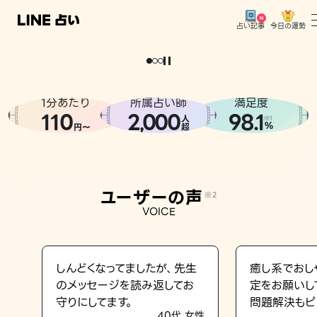
今日の運勢
占い記事
。
どうせなら
運
気
を
味
方
に
し
た
い
、
恋
も
仕
事
も
トップ
ユーザーの声
1分あたり
所属占い師
満足度
相談事例
110
2
000
98.1
,
人
※1
%
円〜
超
占いの流れ
おすすめの占い師
ユーザーの声
※2
よくある質問
VOICE
えもじの子（占）12星座占い
占い記事
しんどくなってましたが、先生
癒し系でおし
のメッセージを読み返してお
定をお願いし
お知らせ
守りにしてます。
問題解決もピ
40代 女性