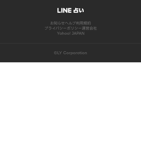
お知らせ
ヘルプ
利用規約
プライバシーポリシー
運営会社
Yahoo! JAPAN
©LY Corporation
このコンテンツは掲載が終了しました | LINE占い