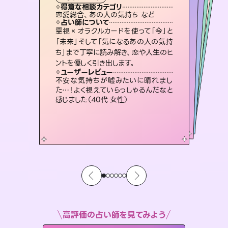
タロット
霊視・オーラ
ルーン
スピリチュアル・リーディング
スピリチュアル・リーディング
タロット
得意な相談カテゴリ
得意な相談カテゴリ
得意な相談カテゴリ
スピリチュアル・リーディング
得意な相談カテゴリ
得意な相談カテゴリ
恋愛総合、あの人の気持ち など
出逢い、片想い、復縁 など
恋愛総合、片想い、二人の未来 など
片想い、あの人の気持ち、復縁 など
得意な相談カテゴリ
片想い、あの人の気持ち、復縁 など
片想い、二人の未来、年の差 など
占い師について
占い師について
占い師について
占い師について
占い師について
占い師について
恋愛のお悩みの中でも特に「曖昧な関
係」の相談を得意としており、友達以上
恋人未満なお相手との今後や本音を丁
復縁、恋愛、不倫の行方、同性愛や片
思い、仕事関係や借金問題まで知りた
いことや心の負担になっていることを
未来には何パターンもの選択肢があり
ます。不安で視えにくくなっているあな
たの素敵な未来を見つけ、その未来を
霊視×オラクルカードを使って「今」と
連絡再開、復縁、成就などの報告実績
多数。セラピストとして2万超の施術経
験があるからこそできる鑑定で、より良
「未来」そして「気になるあの人の気持
ち」まで丁寧に読み解き、恋や人生のヒ
寧に読み解き恋愛成就へと導きます。
3,700年以上の歴史を持つ東洋最古の占術「易占」で詳細まで占い、幸せへ向かう道筋を示します。厳しい結果にも具体的な対策をお伝えします。
紐解き、背中をそっと押して導きます。
い未来をサポートします。
選択できるようアドバイスします。
ユーザーレビュー
ユーザーレビュー
ントを優しく引き出します。
ユーザーレビュー
ユーザーレビュー
鑑定していただいてアドバイス通りに行
動すると仲が復活してきました。ありが
ユーザーレビュー
複雑な背景もしっかり聞いて鑑定して
いただけました。気持ちが楽になりまし
とても心温まる鑑定でした。しかもこち
らは何も言っていないのに視えていらっ
安心感のあり、言い切ってくれる所や濁
さない鑑定のおかげで、毎回自分の気
ユーザーレビュー
職場の人の性質や人間関係、本心など
本当によく視えていてびっくり。対策が
とうございました（40代 女性）
不安な気持ちが嘘みたいに晴れまし
た（50代 女性）
しゃるんだなと驚きです（30代女性）
持ちを整えられます（30代 男性）
た…！よく視えていらっしゃるんだなと
打てて前向きになれます（40代）
感じました（40代 女性）
高評価の占い師を見てみよう