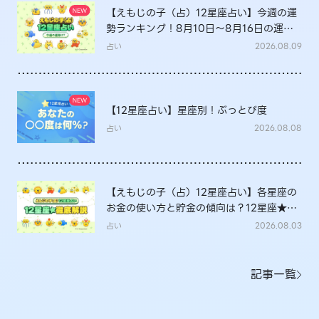
【えもじの子（占）12星座占い】今週の運
勢ランキング！8月10日～8月16日の運勢
は？
占い
2026.08.09
【12星座占い】星座別！ぶっとび度
占い
2026.08.08
【えもじの子（占）12星座占い】各星座の
お金の使い方と貯金の傾向は？12星座★徹
底解説
占い
2026.08.03
記事一覧