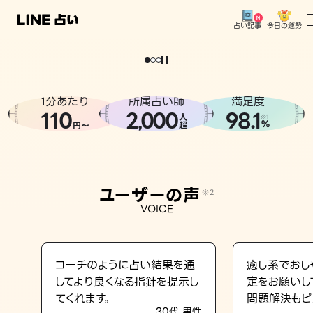
今日の運勢
占い記事
。
どうせなら
運
気
を
味
方
に
し
た
い
、
恋
も
仕
事
も
トップ
ユーザーの声
1分あたり
所属占い師
満足度
相談事例
110
2
000
98.1
,
人
※1
%
円〜
超
占いの流れ
おすすめの占い師
ユーザーの声
※2
よくある質問
VOICE
えもじの子（占）12星座占い
占い記事
コーチのように占い結果を通
癒し系でおし
してより良くなる指針を提示し
定をお願いし
お知らせ
てくれます。
問題解決もピ
30代 男性