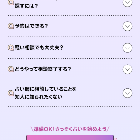
Q
探すには？
Q
予約はできる？
Q
軽い相談でも大丈夫？
Q
どうやって相談終了する？
占い師に相談していることを
Q
知人に知られたくない
準備OK！さっそく占いを始めよう