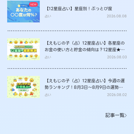
【12星座占い】星座別！ぶっとび度
占い
2026.08.08
【えもじの子（占）12星座占い】各星座の
お金の使い方と貯金の傾向は？12星座★徹
底解説
占い
2026.08.03
【えもじの子（占）12星座占い】今週の運
勢ランキング！8月3日～8月9日の運勢
は？
占い
2026.08.02
記事一覧