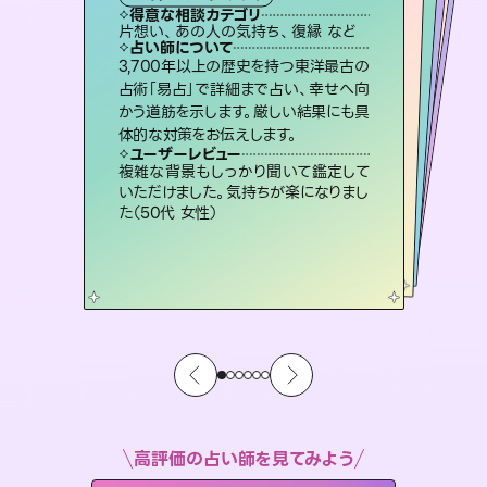
霊視・オーラ
スピリチュアル・リーディング
ルーン
オラクルカード
心理学
得意な相談カテゴリ
得意な相談カテゴリ
得意な相談カテゴリ
スピリチュアル・リーディング
得意な相談カテゴリ
得意な相談カテゴリ
片想い、あの人の気持ち、復縁 など
片想い、あの人の気持ち、復縁 など
片想い、二人の未来、年の差 など
恋愛総合、片想い、二人の未来 など
得意な相談カテゴリ
恋愛総合、あの人の気持ち など
出逢い、片想い、復縁 など
占い師について
占い師について
占い師について
占い師について
占い師について
占い師について
霊視×オラクルカードを使って「今」と
「未来」そして「気になるあの人の気持
ち」まで丁寧に読み解き、恋や人生のヒ
連絡再開、復縁、成就などの報告実績
多数。セラピストとして2万超の施術経
験があるからこそできる鑑定で、より良
恋愛のお悩みの中でも特に「曖昧な関
係」の相談を得意としており、友達以上
恋人未満なお相手との今後や本音を丁
3,700年以上の歴史を持つ東洋最古の
未来には何パターンもの選択肢があり
ます。不安で視えにくくなっているあな
たの素敵な未来を見つけ、その未来を
占術「易占」で詳細まで占い、幸せへ向
かう道筋を示します。厳しい結果にも具
ントを優しく引き出します。
復縁、恋愛、不倫の行方、同性愛や片思い、仕事関係や借金問題まで知りたいことや心の負担になっていることを紐解き、背中をそっと押して導きます。
い未来をサポートします。
選択できるようアドバイスします。
寧に読み解き恋愛成就へと導きます。
ユーザーレビュー
ユーザーレビュー
体的な対策をお伝えします。
ユーザーレビュー
ユーザーレビュー
不安な気持ちが嘘みたいに晴れまし
た…！よく視えていらっしゃるんだなと
ユーザーレビュー
安心感のあり、言い切ってくれる所や濁
さない鑑定のおかげで、毎回自分の気
職場の人の性質や人間関係、本心など
本当によく視えていてびっくり。対策が
とても心温まる鑑定でした。しかもこち
らは何も言っていないのに視えていらっ
ユーザーレビュー
鑑定していただいてアドバイス通りに行
動すると仲が復活してきました。ありが
感じました（40代 女性）
複雑な背景もしっかり聞いて鑑定して
持ちを整えられます（30代 男性）
打てて前向きになれます（40代）
しゃるんだなと驚きです（30代女性）
いただけました。気持ちが楽になりまし
とうございました（40代 女性）
た（50代 女性）
高評価の占い師を見てみよう