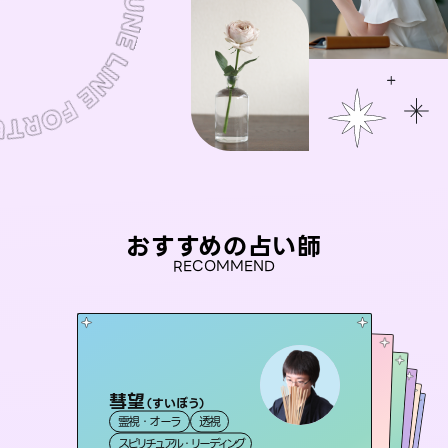
おすすめの占い師
RECOMMEND
彗望
桃源珠羽
（
すいぼう
）
セラピスト理恵
（
とうげんみう
）
アイリス -iris-
おう 霊感オラクル
霊視・オーラ
透視
霊視・オーラ
タロット
未来視師＊花
霊視・オーラ
西洋占星術
タロット
霊視・オーラ
タロット
スピリチュアル・リーディング
スピリチュアル・リーディング