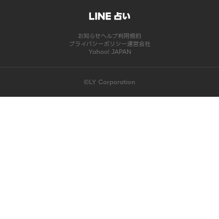
お知らせ
ヘルプ
利用規約
プライバシーポリシー
運営会社
Yahoo! JAPAN
©LY Corporation
このコンテンツは掲載が終了しました | LINE占い