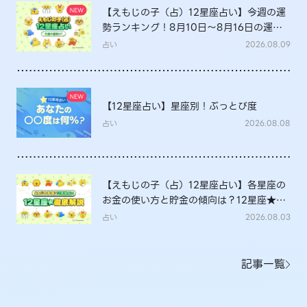
【えもじの子（占）12星座占い】今週の運
勢ランキング！8月10日～8月16日の運勢
は？
占い
2026.08.09
【12星座占い】星座別！ぶっとび度
占い
2026.08.08
【えもじの子（占）12星座占い】各星座の
お金の使い方と貯金の傾向は？12星座★徹
底解説
占い
2026.08.03
記事一覧