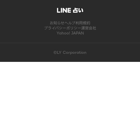
お知らせ
ヘルプ
利用規約
プライバシーポリシー
運営会社
Yahoo! JAPAN
©LY Corporation
このコンテンツは掲載が終了しました | LINE占い