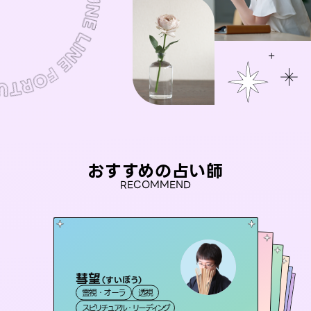
おすすめの占い師
RECOMMEND
彗望
桃源珠羽
（
すいぼう
）
セラピスト理恵
（
とうげんみう
）
おう 霊感オラクル
未来視師＊花
霊視・オーラ
透視
霊視・オーラ
タロット
アイリス -iris-
霊視・オーラ
霊視・オーラ
タロット
霊視・オーラ
スピリチュアル・リーディング
スピリチュアル・リーディング
心理学