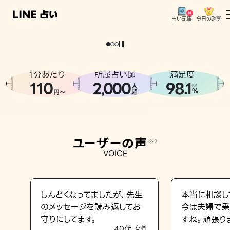
今日の運勢
占い記事
。
どうせなら
運
気
を
味
方
に
し
た
い
、
恋
も
仕
事
も
トップ
ユーザーの声
1分あたり
所属占い師
満足度
相談事例
110
2
000
98.1
,
人
※1
%
円〜
超
占いの流れ
おすすめの占い師
ユーザーの声
※2
よくある質問
VOICE
えもじの子（占）12星座占い
占い記事
しんどくなってましたが、先生
本当に相談し
のメッセージを読み返してお
今は夫婦で乗
お知らせ
守りにしてます。
すね。頑張り
40代 女性