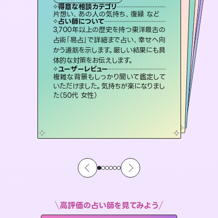
西洋占星術
スピリチュアル・リーディング
オラクルカード
スピリチュアル・リーディング
タロット
得意な相談カテゴリ
得意な相談カテゴリ
得意な相談カテゴリ
ルーン
得意な相談カテゴリ
得意な相談カテゴリ
片想い、あの人の気持ち、復縁 など
片想い、あの人の気持ち、復縁 など
片想い、二人の未来、年の差 など
恋愛総合、あの人の気持ち など
得意な相談カテゴリ
出逢い、片想い、復縁 など
恋愛総合、片想い、二人の未来 など
占い師について
占い師について
占い師について
占い師について
占い師について
占い師について
未来には何パターンもの選択肢があり
ます。不安で視えにくくなっているあな
たの素敵な未来を見つけ、その未来を
連絡再開、復縁、成就などの報告実績
多数。セラピストとして2万超の施術経
験があるからこそできる鑑定で、より良
恋愛のお悩みの中でも特に「曖昧な関
係」の相談を得意としており、友達以上
恋人未満なお相手との今後や本音を丁
3,700年以上の歴史を持つ東洋最古の
復縁、恋愛、不倫の行方、同性愛や片
思い、仕事関係や借金問題まで知りた
いことや心の負担になっていることを
占術「易占」で詳細まで占い、幸せへ向
かう道筋を示します。厳しい結果にも具
選択できるようアドバイスします。
霊視×オラクルカードを使って「今」と「未来」そして「気になるあの人の気持ち」まで丁寧に読み解き、恋や人生のヒントを優しく引き出します。
い未来をサポートします。
紐解き、背中をそっと押して導きます。
寧に読み解き恋愛成就へと導きます。
ユーザーレビュー
ユーザーレビュー
体的な対策をお伝えします。
ユーザーレビュー
ユーザーレビュー
職場の人の性質や人間関係、本心など
本当によく視えていてびっくり。対策が
ユーザーレビュー
不安な気持ちが嘘みたいに晴れまし
た…！よく視えていらっしゃるんだなと
安心感のあり、言い切ってくれる所や濁
さない鑑定のおかげで、毎回自分の気
とても心温まる鑑定でした。しかもこち
らは何も言っていないのに視えていらっ
ユーザーレビュー
鑑定していただいてアドバイス通りに行
動すると仲が復活してきました。ありが
打てて前向きになれます（40代）
複雑な背景もしっかり聞いて鑑定して
感じました（40代 女性）
持ちを整えられます（30代 男性）
しゃるんだなと驚きです（30代女性）
いただけました。気持ちが楽になりまし
とうございました（40代 女性）
た（50代 女性）
高評価の占い師を見てみよう