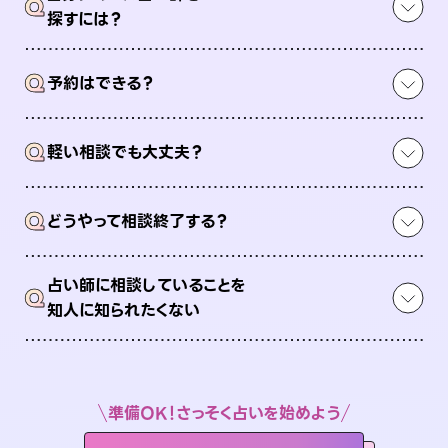
Q
探すには？
Q
予約はできる？
Q
軽い相談でも大丈夫？
Q
どうやって相談終了する？
占い師に相談していることを
Q
知人に知られたくない
準備OK！さっそく占いを始めよう