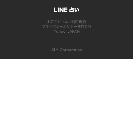
お知らせ
ヘルプ
利用規約
プライバシーポリシー
運営会社
Yahoo! JAPAN
©LY Corporation
このコンテンツは掲載が終了しました | LINE占い