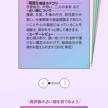
霊視・オーラ
スピリチュアル・リーディング
スピリチュアル・リーディング
スピリチュアル・リーディング
得意な相談カテゴリ
得意な相談カテゴリ
得意な相談カテゴリ
オラクルカード
得意な相談カテゴリ
得意な相談カテゴリ
恋愛総合、片想い、二人の未来 など
片想い、あの人の気持ち、復縁 など
片想い、二人の未来、年の差 など
片想い、あの人の気持ち、復縁 など
得意な相談カテゴリ
出逢い、片想い、復縁 など
恋愛総合、あの人の気持ち など
占い師について
占い師について
占い師について
占い師について
占い師について
占い師について
未来には何パターンもの選択肢があり
ます。不安で視えにくくなっているあな
たの素敵な未来を見つけ、その未来を
連絡再開、復縁、成就などの報告実績
多数。セラピストとして2万超の施術経
験があるからこそできる鑑定で、より良
恋愛のお悩みの中でも特に「曖昧な関
係」の相談を得意としており、友達以上
恋人未満なお相手との今後や本音を丁
復縁、恋愛、不倫の行方、同性愛や片
霊視×オラクルカードを使って「今」と
「未来」そして「気になるあの人の気持
ち」まで丁寧に読み解き、恋や人生のヒ
思い、仕事関係や借金問題まで知りた
いことや心の負担になっていることを
選択できるようアドバイスします。
3,700年以上の歴史を持つ東洋最古の占術「易占」で詳細まで占い、幸せへ向かう道筋を示します。厳しい結果にも具体的な対策をお伝えします。
い未来をサポートします。
ントを優しく引き出します。
寧に読み解き恋愛成就へと導きます。
ユーザーレビュー
ユーザーレビュー
紐解き、背中をそっと押して導きます。
ユーザーレビュー
ユーザーレビュー
職場の人の性質や人間関係、本心など
本当によく視えていてびっくり。対策が
ユーザーレビュー
複雑な背景もしっかり聞いて鑑定して
いただけました。気持ちが楽になりまし
不安な気持ちが嘘みたいに晴れまし
た…！よく視えていらっしゃるんだなと
とても心温まる鑑定でした。しかもこち
らは何も言っていないのに視えていらっ
ユーザーレビュー
鑑定していただいてアドバイス通りに行
動すると仲が復活してきました。ありが
打てて前向きになれます（40代）
安心感のあり、言い切ってくれる所や濁
た（50代 女性）
感じました（40代 女性）
しゃるんだなと驚きです（30代女性）
さない鑑定のおかげで、毎回自分の気
とうございました（40代 女性）
持ちを整えられます（30代 男性）
高評価の占い師を見てみよう