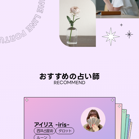
おすすめの占い師
RECOMMEND
アイリス -iris-
桃源珠羽
セラピスト理恵
（
とうげんみう
）
彗望
未来視師＊花
西洋占星術
タロット
（
すいぼう
霊視・オーラ
）
タロット
おう 霊感オラクル
霊視・オーラ
霊視・オーラ
タロット
霊視・オーラ
透視
ルーン
スピリチュアル・リーディング
心理学