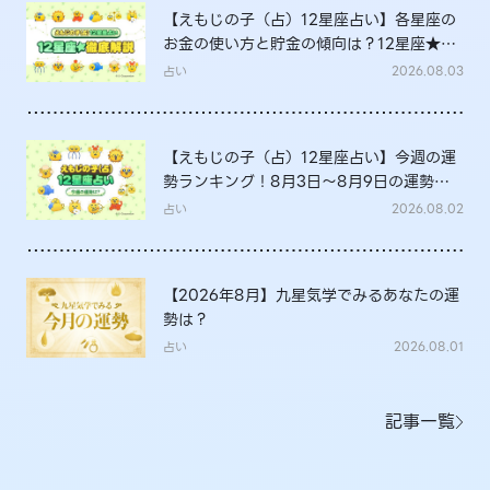
【えもじの子（占）12星座占い】各星座の
お金の使い方と貯金の傾向は？12星座★徹
底解説
占い
2026.08.03
【えもじの子（占）12星座占い】今週の運
勢ランキング！8月3日～8月9日の運勢
は？
占い
2026.08.02
【2026年8月】九星気学でみるあなたの運
勢は？
占い
2026.08.01
記事一覧