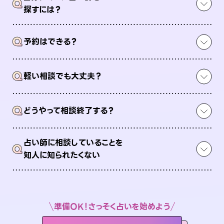
Q
探すには？
Q
予約はできる？
Q
軽い相談でも大丈夫？
Q
どうやって相談終了する？
占い師に相談していることを
Q
知人に知られたくない
準備OK！さっそく占いを始めよう