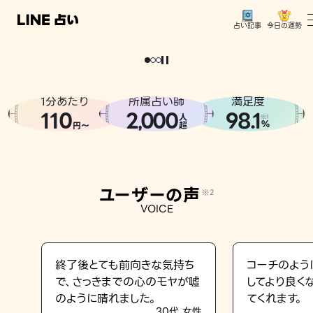
今日の運勢
占い記事
。
どうせなら
運
気
を
味
方
に
し
た
い
、
恋
も
仕
事
も
トップ
ユーザーの声
1分あたり
所属占い師
満足度
相談事例
110
2
000
98.1
,
人
※1
%
円〜
超
占いの流れ
おすすめの占い師
ユーザーの声
※2
よくある質問
VOICE
えもじの子（占）12星座占い
占い記事
終了後とても前向きな気持ち
コーチのよう
で、さっきまでの心のモヤが嘘
してより良く
お知らせ
のように晴れました。
てくれます。
30代 女性