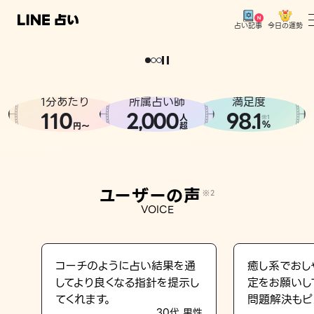
今日の運勢
占い記事
。
どうせなら
運
気
を
味
方
に
し
た
い
、
恋
も
仕
事
も
トップ
ユーザーの声
1分あたり
所属占い師
満足度
相談事例
110
2
000
98.1
,
人
※1
%
円〜
超
占いの流れ
おすすめの占い師
ユーザーの声
※2
よくある質問
VOICE
えもじの子（占）12星座占い
占い記事
コーチのように占い結果を通
癒し系でおし
してより良くなる指針を提示し
定をお願いし
お知らせ
てくれます。
問題解決もピ
30代 男性