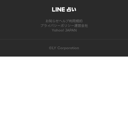
お知らせ
ヘルプ
利用規約
プライバシーポリシー
運営会社
Yahoo! JAPAN
©LY Corporation
このコンテンツは掲載が終了しました | LINE占い