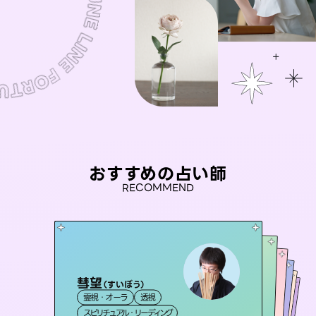
おすすめの占い師
RECOMMEND
彗望
セラピスト理恵
（
すいぼう
）
桃源珠羽
未来視師＊花
（
とうげんみう
おう 霊感オラクル
霊視・オーラ
透視
）
霊視・オーラ
タロット
アイリス -iris-
霊視・オーラ
霊視・オーラ
タロット
霊視・オーラ
心理学
スピリチュアル・リーディング
スピリチュアル・リーディング