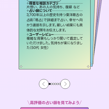
西洋占星術
スピリチュアル・リーディング
スピリチュアル・リーディング
オラクルカード
タロット
得意な相談カテゴリ
得意な相談カテゴリ
得意な相談カテゴリ
ルーン
得意な相談カテゴリ
得意な相談カテゴリ
片想い、あの人の気持ち、復縁 など
片想い、二人の未来、年の差 など
片想い、あの人の気持ち、復縁 など
出逢い、片想い、復縁 など
得意な相談カテゴリ
恋愛総合、あの人の気持ち など
恋愛総合、片想い、二人の未来 など
占い師について
占い師について
占い師について
占い師について
占い師について
占い師について
霊視×オラクルカードを使って「今」と
「未来」そして「気になるあの人の気持
ち」まで丁寧に読み解き、恋や人生のヒ
恋愛のお悩みの中でも特に「曖昧な関
係」の相談を得意としており、友達以上
恋人未満なお相手との今後や本音を丁
連絡再開、復縁、成就などの報告実績
多数。セラピストとして2万超の施術経
験があるからこそできる鑑定で、より良
3,700年以上の歴史を持つ東洋最古の
復縁、恋愛、不倫の行方、同性愛や片
思い、仕事関係や借金問題まで知りた
いことや心の負担になっていることを
占術「易占」で詳細まで占い、幸せへ向
かう道筋を示します。厳しい結果にも具
ントを優しく引き出します。
未来には何パターンもの選択肢があります。不安で視えにくくなっているあなたの素敵な未来を見つけ、その未来を選択できるようアドバイスします。
寧に読み解き恋愛成就へと導きます。
紐解き、背中をそっと押して導きます。
い未来をサポートします。
ユーザーレビュー
ユーザーレビュー
体的な対策をお伝えします。
ユーザーレビュー
ユーザーレビュー
不安な気持ちが嘘みたいに晴れまし
た…！よく視えていらっしゃるんだなと
ユーザーレビュー
職場の人の性質や人間関係、本心など
本当によく視えていてびっくり。対策が
安心感のあり、言い切ってくれる所や濁
さない鑑定のおかげで、毎回自分の気
鑑定していただいてアドバイス通りに行
動すると仲が復活してきました。ありが
ユーザーレビュー
とても心温まる鑑定でした。しかもこち
らは何も言っていないのに視えていらっ
感じました（40代 女性）
複雑な背景もしっかり聞いて鑑定して
打てて前向きになれます（40代）
持ちを整えられます（30代 男性）
とうございました（40代 女性）
いただけました。気持ちが楽になりまし
しゃるんだなと驚きです（30代女性）
た（50代 女性）
高評価の占い師を見てみよう