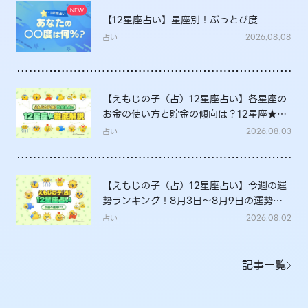
【12星座占い】星座別！ぶっとび度
占い
2026.08.08
【えもじの子（占）12星座占い】各星座の
お金の使い方と貯金の傾向は？12星座★徹
底解説
占い
2026.08.03
【えもじの子（占）12星座占い】今週の運
勢ランキング！8月3日～8月9日の運勢
は？
占い
2026.08.02
記事一覧