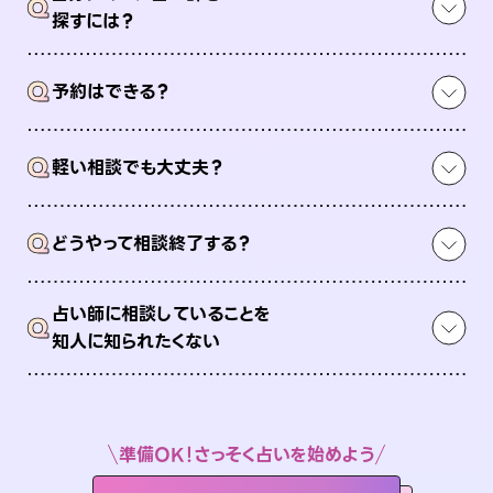
Q
探すには？
Q
予約はできる？
Q
軽い相談でも大丈夫？
Q
どうやって相談終了する？
占い師に相談していることを
Q
知人に知られたくない
準備OK！さっそく占いを始めよう