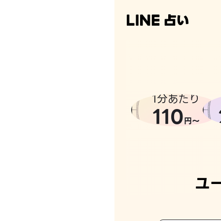
1分あたり
110
円〜
ユ