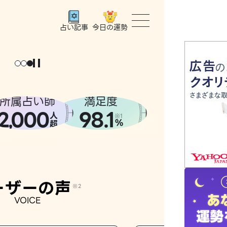
今日の運勢
占い記事
トップ
ユーザー
所属占い師
満足度
2
000
98.1
,
人
相談事例
※1
%
超
占いの流
おすすめ
ーザーの声
※2
VOICE
よくある