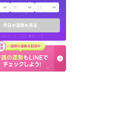
子（占）12星座占い
したが、先生のメッ
とても的確で感じていた
てお守りにしてま
言語化してくれたので腑
今日の運勢を見る
た。
LINE占いサービスに遷移します
40代 女性
LINE占いを開く
リ内のサービスページへ遷移します