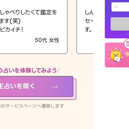
えもじの
しゃべりしたくて鑑定を
しんどくなってま
ます(笑)
セージを読み返し
占い記事
ピカイチ！
す。
※
50代 女性
お知らせ
の占いを体験してみよう
NE占いを開く
※LINEアプ
リ内のサービスページへ遷移します