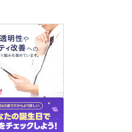
の声
れ
の占い師
質問