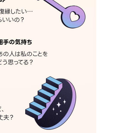
復縁したい…
らいいの？
相手の気持ち
あの人は私のことを
どう思ってる？
ど、
丈夫？