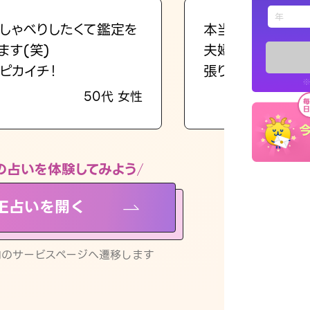
えもじの
しゃべりしたくて鑑定を
本当に相談してよ
ます(笑)
夫婦で乗り越える
占い記事
ピカイチ！
張ります！
※
50代 女性
お知らせ
の占いを体験してみよう
NE占いを開く
※LINEアプ
リ内のサービスページへ遷移します