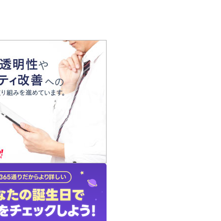
の声
れ
の占い師
質問