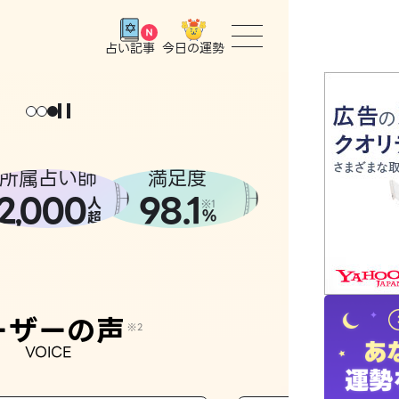
今日の運勢
占い記事
トップ
ユーザー
所属占い師
満足度
2
000
98.1
,
人
相談事例
※1
%
超
占いの流
おすすめ
ーザーの声
※2
VOICE
よくある