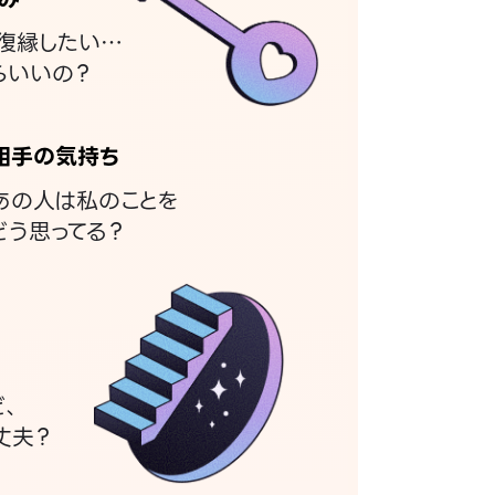
復縁したい…
らいいの？
相手の気持ち
あの人は私のことを
どう思ってる？
ど、
丈夫？