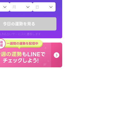
子（占）12星座占い
かったです。今は
早朝にも関わらず鑑定
時期ですね。頑
謝です。私のままでいい
今日の運勢を見る
せてくれます。
LINE占いサービスに遷移します
30代 女性
LINE占いを開く
リ内のサービスページへ遷移します