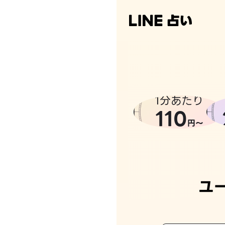
1分あたり
110
円〜
ユ