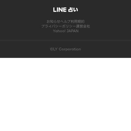
お知らせ
ヘルプ
利用規約
プライバシーポリシー
運営会社
Yahoo! JAPAN
©LY Corporation
このコンテンツは掲載が終了しました | LINE占い