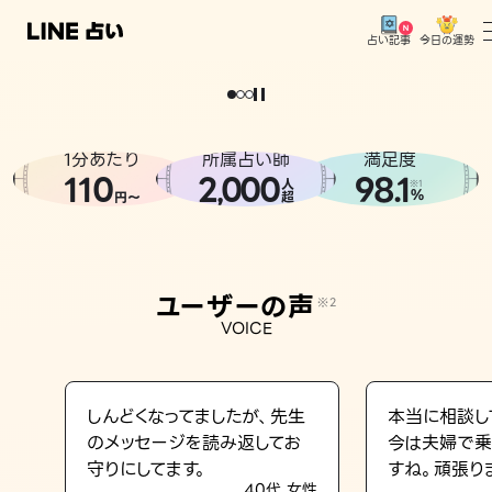
今日の運勢
占い記事
。
どうせなら
運
気
を
味
方
に
し
た
い
、
恋
も
仕
事
も
トップ
ユーザーの声
1分あたり
所属占い師
満足度
相談事例
110
2
000
98.1
,
人
※1
%
円〜
超
占いの流れ
おすすめの占い師
ユーザーの声
※2
よくある質問
VOICE
えもじの子（占）12星座占い
占い記事
しんどくなってましたが、先生
本当に相談し
のメッセージを読み返してお
今は夫婦で乗
お知らせ
守りにしてます。
すね。頑張り
40代 女性