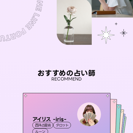
おすすめの占い師
RECOMMEND
アイリス -iris-
桃源珠羽
彗望
（
とうげんみう
）
おう 霊感オラクル
（
すいぼう
未来視師＊花
）
西洋占星術
タロット
霊視・オーラ
タロット
セラピスト理恵
霊視・オーラ
霊視・オーラ
透視
霊視・オーラ
ルーン
スピリチュアル・リーディング
心理学