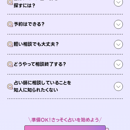
Q
探すには？
Q
予約はできる？
Q
軽い相談でも大丈夫？
Q
どうやって相談終了する？
占い師に相談していることを
Q
知人に知られたくない
準備OK！さっそく占いを始めよう