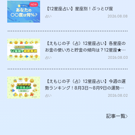
【12星座占い】星座別！ぶっとび度
占い
2026.08.08
【えもじの子（占）12星座占い】各星座の
お金の使い方と貯金の傾向は？12星座★徹
底解説
占い
2026.08.03
【えもじの子（占）12星座占い】今週の運
勢ランキング！8月3日～8月9日の運勢
は？
占い
2026.08.02
記事一覧