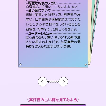
霊視・オーラ
スピリチュアル・リーディング
オラクルカード
スピリチュアル・リーディング
タロット
得意な相談カテゴリ
得意な相談カテゴリ
得意な相談カテゴリ
スピリチュアル・リーディング
得意な相談カテゴリ
得意な相談カテゴリ
恋愛総合、片想い、二人の未来 など
片想い、あの人の気持ち、復縁 など
片想い、あの人の気持ち、復縁 など
恋愛総合、あの人の気持ち など
得意な相談カテゴリ
出逢い、片想い、復縁 など
片想い、二人の未来、年の差 など
占い師について
占い師について
占い師について
占い師について
占い師について
占い師について
未来には何パターンもの選択肢があり
ます。不安で視えにくくなっているあな
たの素敵な未来を見つけ、その未来を
3,700年以上の歴史を持つ東洋最古の
占術「易占」で詳細まで占い、幸せへ向
かう道筋を示します。厳しい結果にも具
恋愛のお悩みの中でも特に「曖昧な関
係」の相談を得意としており、友達以上
恋人未満なお相手との今後や本音を丁
復縁、恋愛、不倫の行方、同性愛や片
連絡再開、復縁、成就などの報告実績
多数。セラピストとして2万超の施術経
験があるからこそできる鑑定で、より良
思い、仕事関係や借金問題まで知りた
いことや心の負担になっていることを
選択できるようアドバイスします。
霊視×オラクルカードを使って「今」と「未来」そして「気になるあの人の気持ち」まで丁寧に読み解き、恋や人生のヒントを優しく引き出します。
体的な対策をお伝えします。
い未来をサポートします。
寧に読み解き恋愛成就へと導きます。
ユーザーレビュー
ユーザーレビュー
紐解き、背中をそっと押して導きます。
ユーザーレビュー
ユーザーレビュー
職場の人の性質や人間関係、本心など
本当によく視えていてびっくり。対策が
ユーザーレビュー
不安な気持ちが嘘みたいに晴れまし
た…！よく視えていらっしゃるんだなと
とても心温まる鑑定でした。しかもこち
らは何も言っていないのに視えていらっ
複雑な背景もしっかり聞いて鑑定して
いただけました。気持ちが楽になりまし
ユーザーレビュー
鑑定していただいてアドバイス通りに行
動すると仲が復活してきました。ありが
打てて前向きになれます（40代）
安心感のあり、言い切ってくれる所や濁
感じました（40代 女性）
しゃるんだなと驚きです（30代女性）
た（50代 女性）
さない鑑定のおかげで、毎回自分の気
とうございました（40代 女性）
持ちを整えられます（30代 男性）
高評価の占い師を見てみよう