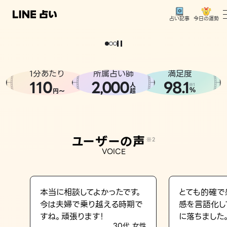
今日の運勢
占い記事
。
どうせなら
運
気
を
味
方
に
し
た
い
、
恋
も
仕
事
も
トップ
ユーザーの声
1分あたり
所属占い師
満足度
相談事例
110
2
000
98.1
,
人
※1
%
円〜
超
占いの流れ
おすすめの占い師
ユーザーの声
※2
よくある質問
VOICE
えもじの子（占）12星座占い
占い記事
本当に相談してよかったです。
とても的確で
今は夫婦で乗り越える時期で
感を言語化し
お知らせ
すね。頑張ります！
に落ちました
30代 女性