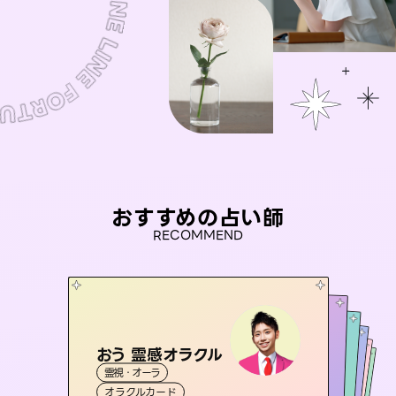
おすすめの占い師
RECOMMEND
おう 霊感オラクル
アイリス -iris-
彗望
未来視師＊花
（
すいぼう
桃源珠羽
）
霊視・オーラ
西洋占星術
タロット
セラピスト理恵
霊視・オーラ
（
とうげんみう
霊視・オーラ
透視
霊視・オーラ
）
心理学
オラクルカード
ルーン