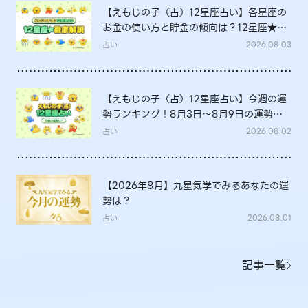
【えもじの子（占）12星座占い】各星座の
お金の使い方と貯金の傾向は？12星座★徹
底解説
占い
2026.08.03
【えもじの子（占）12星座占い】今週の運
勢ランキング！8月3日～8月9日の運勢
は？
占い
2026.08.02
【2026年8月】九星気学でみるあなたの運
勢は？
占い
2026.08.01
記事一覧