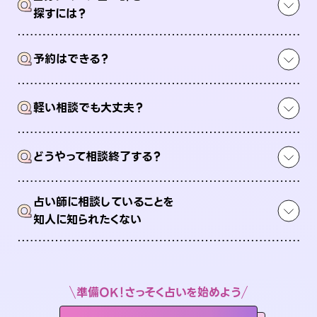
Q
探すには？
Q
予約はできる？
Q
軽い相談でも大丈夫？
Q
どうやって相談終了する？
占い師に相談していることを
Q
知人に知られたくない
準備OK！さっそく占いを始めよう