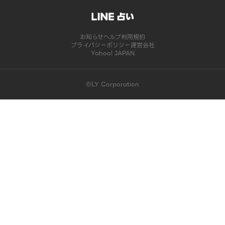
お知らせ
ヘルプ
利用規約
プライバシーポリシー
運営会社
Yahoo! JAPAN
©LY Corporation
このコンテンツは掲載が終了しました | LINE占い