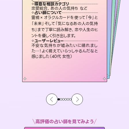
タロット
霊視・オーラ
スピリチュアル・リーディング
スピリチュアル・リーディング
スピリチュアル・リーディング
タロット
得意な相談カテゴリ
得意な相談カテゴリ
得意な相談カテゴリ
スピリチュアル・リーディング
得意な相談カテゴリ
得意な相談カテゴリ
恋愛総合、あの人の気持ち など
恋愛総合、片想い、二人の未来 など
片想い、あの人の気持ち、復縁 など
出逢い、片想い、復縁 など
得意な相談カテゴリ
片想い、あの人の気持ち、復縁 など
片想い、二人の未来、年の差 など
占い師について
占い師について
占い師について
占い師について
占い師について
占い師について
恋愛のお悩みの中でも特に「曖昧な関
係」の相談を得意としており、友達以上
恋人未満なお相手との今後や本音を丁
3,700年以上の歴史を持つ東洋最古の
占術「易占」で詳細まで占い、幸せへ向
かう道筋を示します。厳しい結果にも具
復縁、恋愛、不倫の行方、同性愛や片
思い、仕事関係や借金問題まで知りた
いことや心の負担になっていることを
霊視×オラクルカードを使って「今」と
連絡再開、復縁、成就などの報告実績
多数。セラピストとして2万超の施術経
験があるからこそできる鑑定で、より良
「未来」そして「気になるあの人の気持
ち」まで丁寧に読み解き、恋や人生のヒ
寧に読み解き恋愛成就へと導きます。
未来には何パターンもの選択肢があります。不安で視えにくくなっているあなたの素敵な未来を見つけ、その未来を選択できるようアドバイスします。
体的な対策をお伝えします。
い未来をサポートします。
紐解き、背中をそっと押して導きます。
ユーザーレビュー
ユーザーレビュー
ントを優しく引き出します。
ユーザーレビュー
ユーザーレビュー
鑑定していただいてアドバイス通りに行
動すると仲が復活してきました。ありが
ユーザーレビュー
職場の人の性質や人間関係、本心など
本当によく視えていてびっくり。対策が
とても心温まる鑑定でした。しかもこち
らは何も言っていないのに視えていらっ
複雑な背景もしっかり聞いて鑑定して
いただけました。気持ちが楽になりまし
ユーザーレビュー
安心感のあり、言い切ってくれる所や濁
さない鑑定のおかげで、毎回自分の気
とうございました（40代 女性）
不安な気持ちが嘘みたいに晴れまし
打てて前向きになれます（40代）
しゃるんだなと驚きです（30代女性）
た（50代 女性）
た…！よく視えていらっしゃるんだなと
持ちを整えられます（30代 男性）
感じました（40代 女性）
高評価の占い師を見てみよう