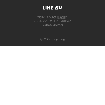
お知らせ
ヘルプ
利用規約
プライバシーポリシー
運営会社
Yahoo! JAPAN
©LY Corporation
このコンテンツは掲載が終了しました | LINE占い