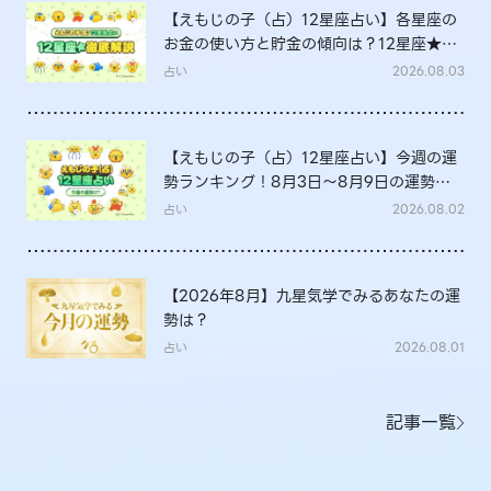
【えもじの子（占）12星座占い】各星座の
お金の使い方と貯金の傾向は？12星座★徹
底解説
占い
2026.08.03
【えもじの子（占）12星座占い】今週の運
勢ランキング！8月3日～8月9日の運勢
は？
占い
2026.08.02
【2026年8月】九星気学でみるあなたの運
勢は？
占い
2026.08.01
記事一覧