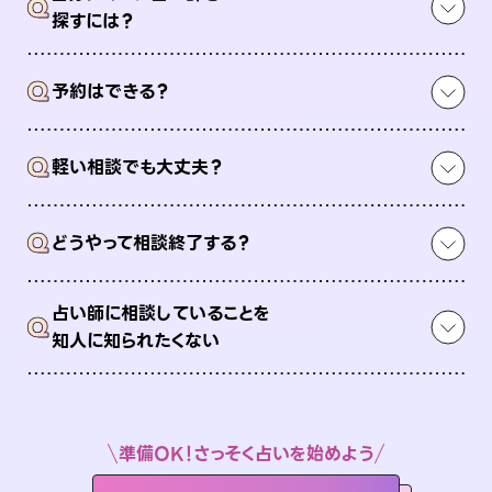
Q
探すには？
Q
予約はできる？
Q
軽い相談でも大丈夫？
Q
どうやって相談終了する？
占い師に相談していることを
Q
知人に知られたくない
準備OK！さっそく占いを始めよう