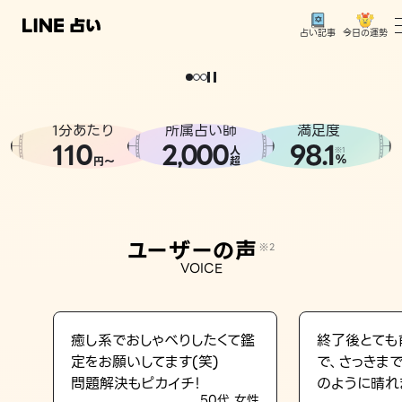
今日の運勢
占い記事
。
どうせなら
運
気
を
味
方
に
し
た
い
、
恋
も
仕
事
も
トップ
ユーザーの声
1分あたり
所属占い師
満足度
相談事例
110
2
000
98.1
,
人
※1
%
円〜
超
占いの流れ
おすすめの占い師
ユーザーの声
※2
よくある質問
VOICE
えもじの子（占）12星座占い
占い記事
癒し系でおしゃべりしたくて鑑
終了後とても
定をお願いしてます(笑)
で、さっきま
お知らせ
問題解決もピカイチ！
のように晴れ
50代 女性