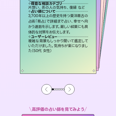
霊視・オーラ
オラクルカード
スピリチュアル・リーディング
ルーン
タロット
得意な相談カテゴリ
得意な相談カテゴリ
得意な相談カテゴリ
スピリチュアル・リーディング
得意な相談カテゴリ
得意な相談カテゴリ
片想い、あの人の気持ち、復縁 など
出逢い、片想い、復縁 など
恋愛総合、あの人の気持ち など
片想い、あの人の気持ち、復縁 など
得意な相談カテゴリ
恋愛総合、片想い、二人の未来 など
片想い、二人の未来、年の差 など
占い師について
占い師について
占い師について
占い師について
占い師について
占い師について
復縁、恋愛、不倫の行方、同性愛や片
思い、仕事関係や借金問題まで知りた
いことや心の負担になっていることを
霊視×オラクルカードを使って「今」と
「未来」そして「気になるあの人の気持
ち」まで丁寧に読み解き、恋や人生のヒ
未来には何パターンもの選択肢があり
ます。不安で視えにくくなっているあな
たの素敵な未来を見つけ、その未来を
3,700年以上の歴史を持つ東洋最古の
連絡再開、復縁、成就などの報告実績
多数。セラピストとして2万超の施術経
験があるからこそできる鑑定で、より良
占術「易占」で詳細まで占い、幸せへ向
かう道筋を示します。厳しい結果にも具
紐解き、背中をそっと押して導きます。
恋愛のお悩みの中でも特に「曖昧な関係」の相談を得意としており、友達以上恋人未満なお相手との今後や本音を丁寧に読み解き恋愛成就へと導きます。
ントを優しく引き出します。
い未来をサポートします。
選択できるようアドバイスします。
ユーザーレビュー
ユーザーレビュー
体的な対策をお伝えします。
ユーザーレビュー
ユーザーレビュー
安心感のあり、言い切ってくれる所や濁
さない鑑定のおかげで、毎回自分の気
ユーザーレビュー
鑑定していただいてアドバイス通りに行
動すると仲が復活してきました。ありが
とても心温まる鑑定でした。しかもこち
らは何も言っていないのに視えていらっ
不安な気持ちが嘘みたいに晴れまし
た…！よく視えていらっしゃるんだなと
ユーザーレビュー
職場の人の性質や人間関係、本心など
本当によく視えていてびっくり。対策が
持ちを整えられます（30代 男性）
複雑な背景もしっかり聞いて鑑定して
とうございました（40代 女性）
しゃるんだなと驚きです（30代女性）
感じました（40代 女性）
いただけました。気持ちが楽になりまし
打てて前向きになれます（40代）
た（50代 女性）
高評価の占い師を見てみよう