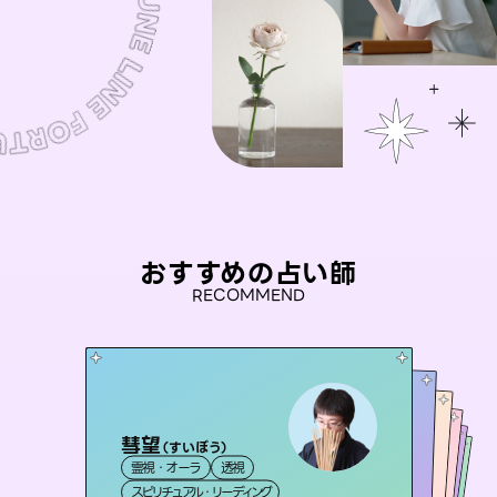
おすすめの占い師
RECOMMEND
彗望
未来視師＊花
（
すいぼう
）
おう 霊感オラクル
桃源珠羽
アイリス -iris-
霊視・オーラ
透視
霊視・オーラ
（
とうげんみう
心理学
セラピスト理恵
霊視・オーラ
）
霊視・オーラ
西洋占星術
タロット
スピリチュアル・リーディング
スピリチュアル・リーディング
タロット