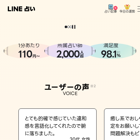
今日の運勢
占い記事
。
どうせなら
運
気
を
味
方
に
し
た
い
、
恋
も
仕
事
も
トップ
ユーザーの声
1分あたり
所属占い師
満足度
相談事例
110
2
000
98.1
,
人
※1
%
円〜
超
占いの流れ
おすすめの占い師
ユーザーの声
※2
よくある質問
VOICE
えもじの子（占）12星座占い
占い記事
とても的確で感じていた違和
癒し系でおし
感を言語化してくれたので腑
定をお願いし
お知らせ
に落ちました。
問題解決もピ
30代 女性