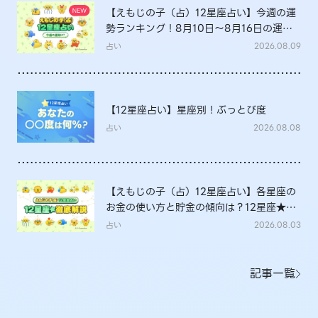
【えもじの子（占）12星座占い】今週の運
勢ランキング！8月10日～8月16日の運勢
は？
占い
2026.08.09
【12星座占い】星座別！ぶっとび度
占い
2026.08.08
【えもじの子（占）12星座占い】各星座の
お金の使い方と貯金の傾向は？12星座★徹
底解説
占い
2026.08.03
記事一覧