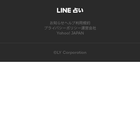
お知らせ
ヘルプ
利用規約
プライバシーポリシー
運営会社
Yahoo! JAPAN
©LY Corporation
このコンテンツは掲載が終了しました | LINE占い