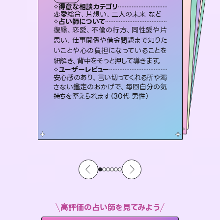
タロット
霊視・オーラ
スピリチュアル・リーディング
スピリチュアル・リーディング
スピリチュアル・リーディング
タロット
得意な相談カテゴリ
得意な相談カテゴリ
得意な相談カテゴリ
スピリチュアル・リーディング
得意な相談カテゴリ
得意な相談カテゴリ
恋愛総合、片想い、二人の未来 など
恋愛総合、あの人の気持ち など
片想い、あの人の気持ち、復縁 など
出逢い、片想い、復縁 など
得意な相談カテゴリ
片想い、あの人の気持ち、復縁 など
片想い、二人の未来、年の差 など
占い師について
占い師について
占い師について
占い師について
占い師について
占い師について
恋愛のお悩みの中でも特に「曖昧な関
係」の相談を得意としており、友達以上
恋人未満なお相手との今後や本音を丁
3,700年以上の歴史を持つ東洋最古の
占術「易占」で詳細まで占い、幸せへ向
かう道筋を示します。厳しい結果にも具
霊視×オラクルカードを使って「今」と
「未来」そして「気になるあの人の気持
ち」まで丁寧に読み解き、恋や人生のヒ
復縁、恋愛、不倫の行方、同性愛や片
連絡再開、復縁、成就などの報告実績
多数。セラピストとして2万超の施術経
験があるからこそできる鑑定で、より良
思い、仕事関係や借金問題まで知りた
いことや心の負担になっていることを
寧に読み解き恋愛成就へと導きます。
未来には何パターンもの選択肢があります。不安で視えにくくなっているあなたの素敵な未来を見つけ、その未来を選択できるようアドバイスします。
体的な対策をお伝えします。
い未来をサポートします。
ントを優しく引き出します。
ユーザーレビュー
ユーザーレビュー
紐解き、背中をそっと押して導きます。
ユーザーレビュー
ユーザーレビュー
鑑定していただいてアドバイス通りに行
動すると仲が復活してきました。ありが
ユーザーレビュー
職場の人の性質や人間関係、本心など
本当によく視えていてびっくり。対策が
とても心温まる鑑定でした。しかもこち
らは何も言っていないのに視えていらっ
複雑な背景もしっかり聞いて鑑定して
いただけました。気持ちが楽になりまし
ユーザーレビュー
不安な気持ちが嘘みたいに晴れまし
た…！よく視えていらっしゃるんだなと
とうございました（40代 女性）
安心感のあり、言い切ってくれる所や濁
打てて前向きになれます（40代）
しゃるんだなと驚きです（30代女性）
た（50代 女性）
さない鑑定のおかげで、毎回自分の気
感じました（40代 女性）
持ちを整えられます（30代 男性）
高評価の占い師を見てみよう