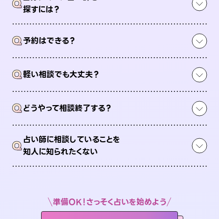
Q
探すには？
Q
予約はできる？
Q
軽い相談でも大丈夫？
Q
どうやって相談終了する？
占い師に相談していることを
Q
知人に知られたくない
準備OK！さっそく占いを始めよう