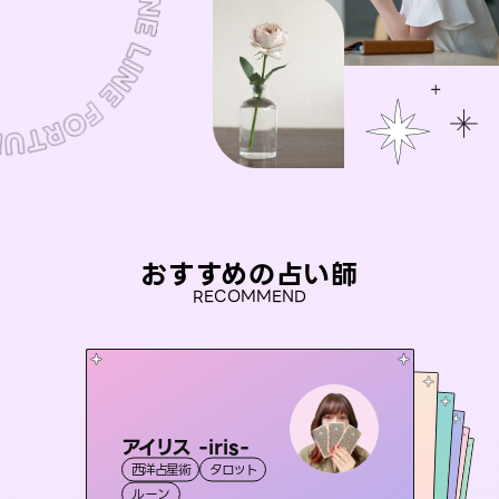
おすすめの占い師
RECOMMEND
アイリス -iris-
おう 霊感オラクル
彗望
未来視師＊花
（
すいぼう
桃源珠羽
）
西洋占星術
タロット
霊視・オーラ
セラピスト理恵
霊視・オーラ
（
とうげんみう
霊視・オーラ
透視
霊視・オーラ
）
心理学
ルーン
オラクルカード