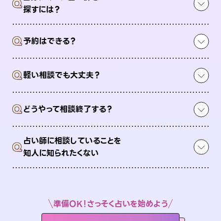
Q
探すには？
Q
予約はできる？
Q
軽い相談でも大丈夫？
Q
どうやって相談終了する？
占い師に相談していることを
Q
知人に知られたくない
準備OK！さっそく占いを始めよう