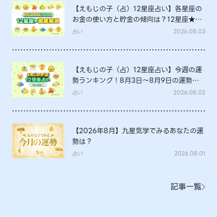
【えもじの子（占）12星座占い】各星座の
お金の使い方と貯金の傾向は？12星座★徹
底解説
占い
2026.08.03
【えもじの子（占）12星座占い】今週の運
勢ランキング！8月3日～8月9日の運勢
は？
占い
2026.08.02
【2026年8月】九星気学でみるあなたの運
勢は？
占い
2026.08.01
記事一覧