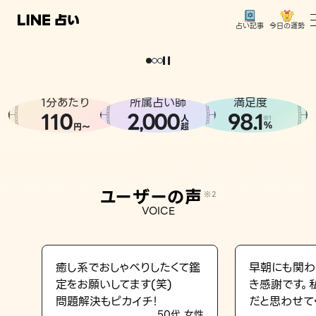
今日の運勢
占い記事
。
どうせなら
運
気
を
味
方
に
し
た
い
、
恋
も
仕
事
も
トップ
ユーザーの声
1分あたり
所属占い師
満足度
相談事例
110
2
000
98.1
,
人
※1
%
円〜
超
占いの流れ
おすすめの占い師
ユーザーの声
※2
よくある質問
VOICE
えもじの子（占）12星座占い
占い記事
癒し系でおしゃべりしたくて鑑
早朝にも関わ
定をお願いしてます(笑)
き感謝です。
お知らせ
問題解決もピカイチ！
だと思わせて
50代 女性