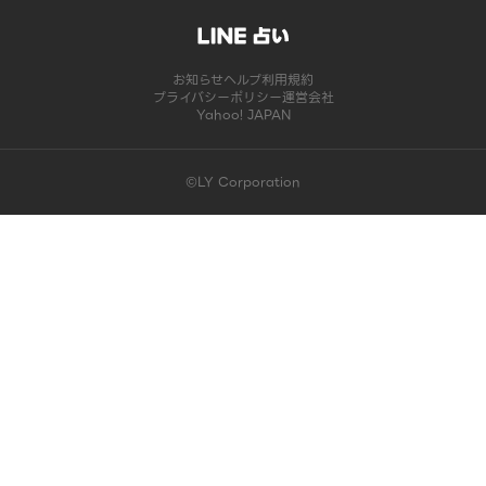
お知らせ
ヘルプ
利用規約
プライバシーポリシー
運営会社
Yahoo! JAPAN
©LY Corporation
このコンテンツは掲載が終了しました | LINE占い