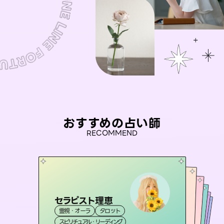
おすすめの占い師
RECOMMEND
セラピスト理恵
おう 霊感オラクル
桃源珠羽
彗望
（
とうげんみう
アイリス -iris-
霊視・オーラ
タロット
（
）
すいぼう
霊視・オーラ
）
未来視師＊花
霊視・オーラ
霊視・オーラ
タロット
西洋占星術
透視
スピリチュアル・リーディング
オラクルカード
タロット