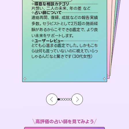
霊視・オーラ
スピリチュアル・リーディング
スピリチュアル・リーディング
ルーン
心理学
得意な相談カテゴリ
得意な相談カテゴリ
得意な相談カテゴリ
スピリチュアル・リーディング
得意な相談カテゴリ
得意な相談カテゴリ
片想い、二人の未来、年の差 など
恋愛総合、あの人の気持ち など
片想い、あの人の気持ち、復縁 など
片想い、あの人の気持ち、復縁 など
得意な相談カテゴリ
恋愛総合、片想い、二人の未来 など
出逢い、片想い、復縁 など
占い師について
占い師について
占い師について
占い師について
占い師について
占い師について
復縁、恋愛、不倫の行方、同性愛や片
思い、仕事関係や借金問題まで知りた
いことや心の負担になっていることを
恋愛のお悩みの中でも特に「曖昧な関
係」の相談を得意としており、友達以上
恋人未満なお相手との今後や本音を丁
霊視×オラクルカードを使って「今」と
「未来」そして「気になるあの人の気持
ち」まで丁寧に読み解き、恋や人生のヒ
連絡再開、復縁、成就などの報告実績
未来には何パターンもの選択肢があり
ます。不安で視えにくくなっているあな
たの素敵な未来を見つけ、その未来を
多数。セラピストとして2万超の施術経
験があるからこそできる鑑定で、より良
紐解き、背中をそっと押して導きます。
3,700年以上の歴史を持つ東洋最古の占術「易占」で詳細まで占い、幸せへ向かう道筋を示します。厳しい結果にも具体的な対策をお伝えします。
寧に読み解き恋愛成就へと導きます。
選択できるようアドバイスします。
ントを優しく引き出します。
ユーザーレビュー
ユーザーレビュー
い未来をサポートします。
ユーザーレビュー
ユーザーレビュー
安心感のあり、言い切ってくれる所や濁
さない鑑定のおかげで、毎回自分の気
ユーザーレビュー
複雑な背景もしっかり聞いて鑑定して
いただけました。気持ちが楽になりまし
職場の人の性質や人間関係、本心など
本当によく視えていてびっくり。対策が
鑑定していただいてアドバイス通りに行
動すると仲が復活してきました。ありが
ユーザーレビュー
不安な気持ちが嘘みたいに晴れまし
た…！よく視えていらっしゃるんだなと
持ちを整えられます（30代 男性）
とても心温まる鑑定でした。しかもこち
た（50代 女性）
打てて前向きになれます（40代）
とうございました（40代 女性）
らは何も言っていないのに視えていらっ
感じました（40代 女性）
しゃるんだなと驚きです（30代女性）
高評価の占い師を見てみよう