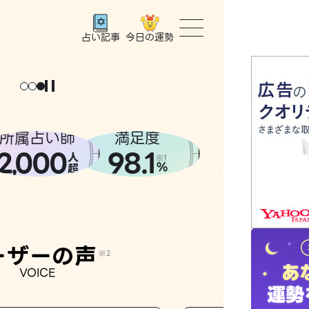
今日の運勢
占い記事
トップ
ユーザー
所属占い師
満足度
2
000
98.1
,
人
相談事例
※1
%
超
占いの流
おすすめ
ーザーの声
※2
VOICE
よくある