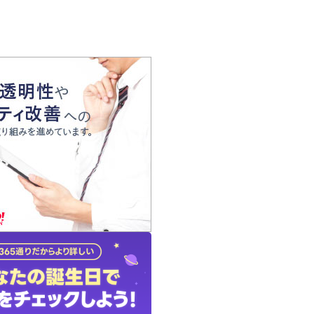
の声
れ
の占い師
質問