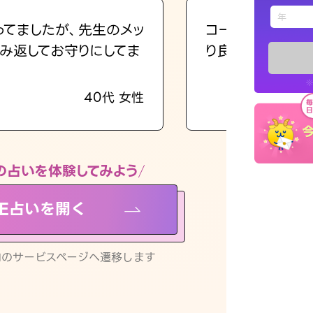
えもじの
ってましたが、先生のメッ
コーチのように占
み返してお守りにしてま
り良くなる指針を
占い記事
※
40代 女性
お知らせ
の占いを体験してみよう
NE占いを開く
※LINEアプ
リ内のサービスページへ遷移します