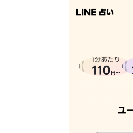
1分あたり
110
円〜
ユ