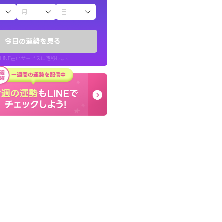
子（占）12星座占い
い結果を通してよ
癒し系でおしゃべりした
提示してくれます。
お願いしてます(笑)
今日の運勢を見る
問題解決もピカイチ！
LINE占いサービスに遷移します
30代 男性
LINE占いを開く
リ内のサービスページへ遷移します