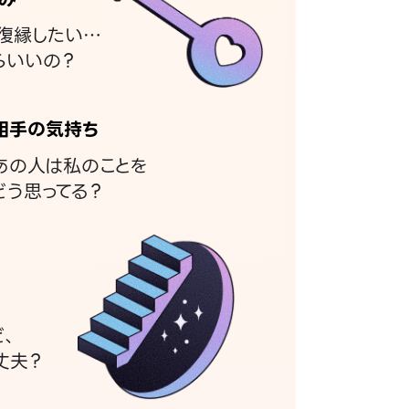
復縁したい…
らいいの？
相手の気持ち
あの人は私のことを
どう思ってる？
ど、
丈夫？