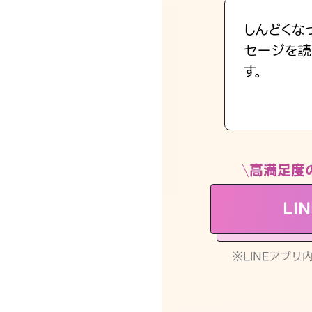
しんどくな
セージを読
す。
高満足度
LI
※LINEアプ