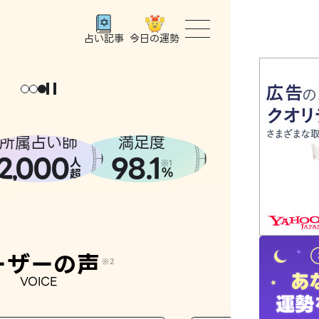
今日の運勢
占い記事
トップ
ユーザー
所属占い師
満足度
2
000
98.1
,
人
相談事例
※1
%
超
占いの流
おすすめ
ーザーの声
※2
VOICE
よくある