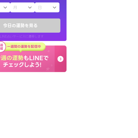
子（占）12星座占い
したが、先生のメッ
終了後とても前向きな気
てお守りにしてま
っきまでの心のモヤが嘘
今日の運勢を見る
晴れました。
LINE占いサービスに遷移します
40代 女性
LINE占いを開く
リ内のサービスページへ遷移します