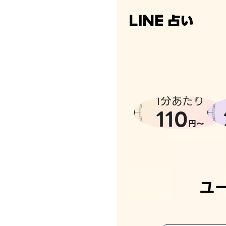
1分あたり
110
円〜
ユ