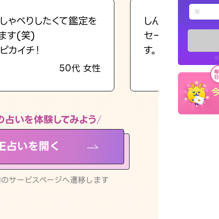
えもじの
しゃべりしたくて鑑定を
しんどくなってま
ます(笑)
セージを読み返し
占い記事
ピカイチ！
す。
※
50代 女性
お知らせ
の占いを体験してみよう
NE占いを開く
※LINEアプ
リ内のサービスページへ遷移します