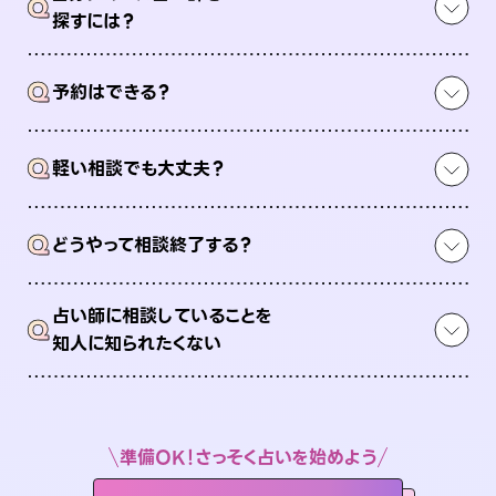
Q
探すには？
Q
予約はできる？
Q
軽い相談でも大丈夫？
Q
どうやって相談終了する？
占い師に相談していることを
Q
知人に知られたくない
準備OK！さっそく占いを始めよう