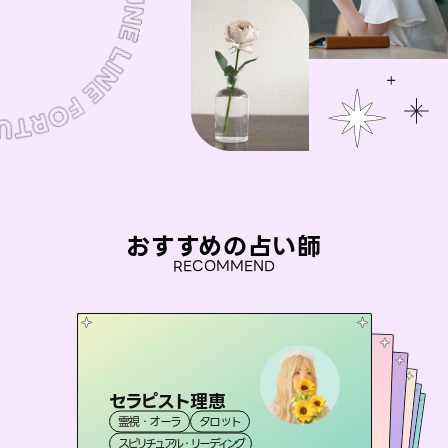
おすすめの占い師
RECOMMEND
セラピスト理恵
桃源珠羽
アイリス -iris-
（
とうげんみう
）
おう 霊感オラクル
未来視師＊花
霊視・オーラ
タロット
霊視・オーラ
タロット
彗望
西洋占星術
タロット
霊視・オーラ
（
すいぼう
霊視・オーラ
スピリチュアル・リーディング
）
スピリチュアル・リーディング
心理学