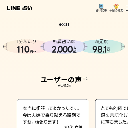
今日の運勢
占い記事
。
どうせなら
運
気
を
味
方
に
し
た
い
、
恋
も
仕
事
も
トップ
ユーザーの声
1分あたり
所属占い師
満足度
相談事例
110
2
000
98.1
,
人
※1
%
円〜
超
占いの流れ
おすすめの占い師
ユーザーの声
※2
よくある質問
VOICE
えもじの子（占）12星座占い
占い記事
本当に相談してよかったです。
とても的確で
今は夫婦で乗り越える時期で
感を言語化し
お知らせ
すね。頑張ります！
に落ちました
30代 女性