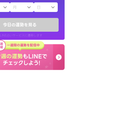
子（占）12星座占い
ていた違和感を
早朝にも関わらず鑑定
ので腑に落ちまし
謝です。私のままでいい
今日の運勢を見る
せてくれます。
LINE占いサービスに遷移します
30代 女性
LINE占いを開く
リ内のサービスページへ遷移します