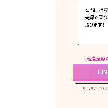
本当に相談
夫婦で乗り
張ります！
高満足度
LI
※LINEアプ