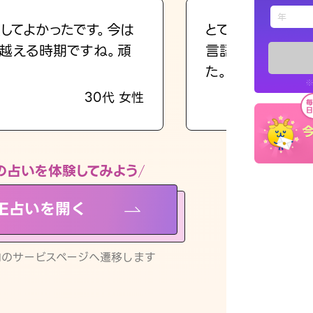
えもじの
してよかったです。今は
とても的確で感じ
越える時期ですね。頑
言語化してくれた
占い記事
た。
※
30代 女性
お知らせ
の占いを体験してみよう
NE占いを開く
※LINEアプ
リ内のサービスページへ遷移します