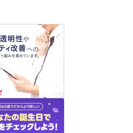
の声
れ
の占い師
質問