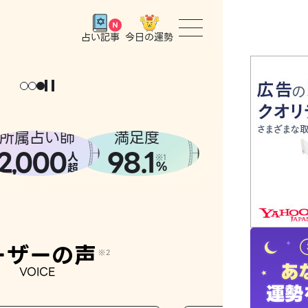
今日の運勢
占い記事
トップ
ユーザー
所属占い師
満足度
2
000
98.1
,
人
相談事例
※1
%
超
占いの流
おすすめ
ーザーの声
※2
VOICE
よくある