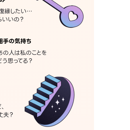
復縁したい…
らいいの？
相手の気持ち
あの人は私のことを
どう思ってる？
ど、
丈夫？