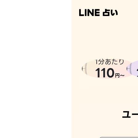
1分あたり
110
円〜
ユ