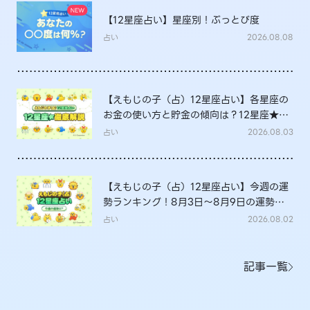
【12星座占い】星座別！ぶっとび度
占い
2026.08.08
【えもじの子（占）12星座占い】各星座の
お金の使い方と貯金の傾向は？12星座★徹
底解説
占い
2026.08.03
【えもじの子（占）12星座占い】今週の運
勢ランキング！8月3日～8月9日の運勢
は？
占い
2026.08.02
記事一覧