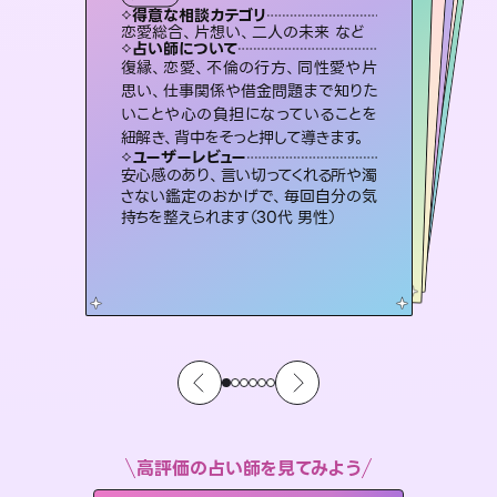
霊視・オーラ
スピリチュアル・リーディング
スピリチュアル・リーディング
オラクルカード
タロット
得意な相談カテゴリ
得意な相談カテゴリ
得意な相談カテゴリ
スピリチュアル・リーディング
得意な相談カテゴリ
得意な相談カテゴリ
恋愛総合、片想い、二人の未来 など
片想い、あの人の気持ち、復縁 など
片想い、あの人の気持ち、復縁 など
出逢い、片想い、復縁 など
得意な相談カテゴリ
恋愛総合、あの人の気持ち など
片想い、二人の未来、年の差 など
占い師について
占い師について
占い師について
占い師について
占い師について
占い師について
霊視×オラクルカードを使って「今」と
「未来」そして「気になるあの人の気持
ち」まで丁寧に読み解き、恋や人生のヒ
恋愛のお悩みの中でも特に「曖昧な関
係」の相談を得意としており、友達以上
恋人未満なお相手との今後や本音を丁
3,700年以上の歴史を持つ東洋最古の
占術「易占」で詳細まで占い、幸せへ向
かう道筋を示します。厳しい結果にも具
復縁、恋愛、不倫の行方、同性愛や片
連絡再開、復縁、成就などの報告実績
多数。セラピストとして2万超の施術経
験があるからこそできる鑑定で、より良
思い、仕事関係や借金問題まで知りた
いことや心の負担になっていることを
ントを優しく引き出します。
未来には何パターンもの選択肢があります。不安で視えにくくなっているあなたの素敵な未来を見つけ、その未来を選択できるようアドバイスします。
寧に読み解き恋愛成就へと導きます。
い未来をサポートします。
体的な対策をお伝えします。
ユーザーレビュー
ユーザーレビュー
紐解き、背中をそっと押して導きます。
ユーザーレビュー
ユーザーレビュー
不安な気持ちが嘘みたいに晴れまし
た…！よく視えていらっしゃるんだなと
ユーザーレビュー
職場の人の性質や人間関係、本心など
本当によく視えていてびっくり。対策が
とても心温まる鑑定でした。しかもこち
らは何も言っていないのに視えていらっ
鑑定していただいてアドバイス通りに行
動すると仲が復活してきました。ありが
ユーザーレビュー
複雑な背景もしっかり聞いて鑑定して
いただけました。気持ちが楽になりまし
感じました（40代 女性）
安心感のあり、言い切ってくれる所や濁
打てて前向きになれます（40代）
しゃるんだなと驚きです（30代女性）
とうございました（40代 女性）
さない鑑定のおかげで、毎回自分の気
た（50代 女性）
持ちを整えられます（30代 男性）
高評価の占い師を見てみよう