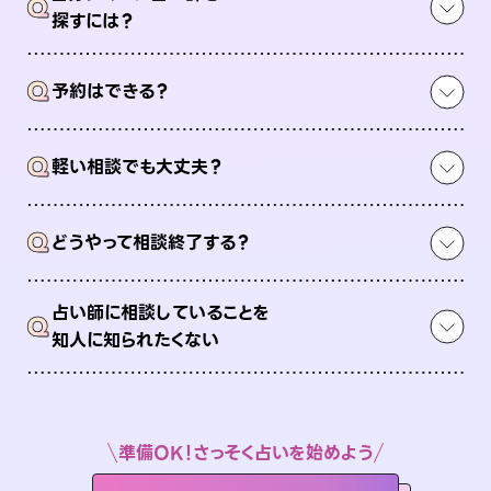
Q
探すには？
Q
予約はできる？
Q
軽い相談でも大丈夫？
Q
どうやって相談終了する？
占い師に相談していることを
Q
知人に知られたくない
準備OK！さっそく占いを始めよう