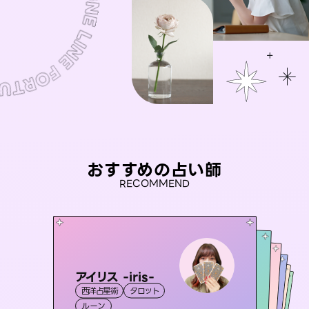
おすすめの占い師
RECOMMEND
アイリス -iris-
彗望
桃源珠羽
（
すいぼう
）
未来視師＊花
（
とうげんみう
おう 霊感オラクル
西洋占星術
タロット
）
霊視・オーラ
透視
セラピスト理恵
霊視・オーラ
霊視・オーラ
タロット
霊視・オーラ
心理学
ルーン
スピリチュアル・リーディング