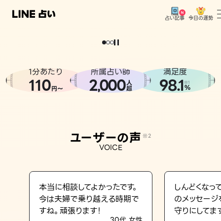
今日の運勢
占い記事
。
どうせなら
運
気
を
味
方
に
し
た
い
、
恋
も
仕
事
も
トップ
ユーザーの声
1分あたり
所属占い師
満足度
相談事例
110
2
000
98.1
,
人
※1
%
円〜
超
占いの流れ
おすすめの占い師
ユーザーの声
※2
よくある質問
VOICE
えもじの子（占）12星座占い
占い記事
本当に相談してよかったです。
しんどくなっ
今は夫婦で乗り越える時期で
のメッセージ
お知らせ
すね。頑張ります！
守りにしてま
30代 女性