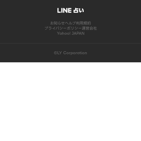
お知らせ
ヘルプ
利用規約
プライバシーポリシー
運営会社
Yahoo! JAPAN
©LY Corporation
このコンテンツは掲載が終了しました | LINE占い