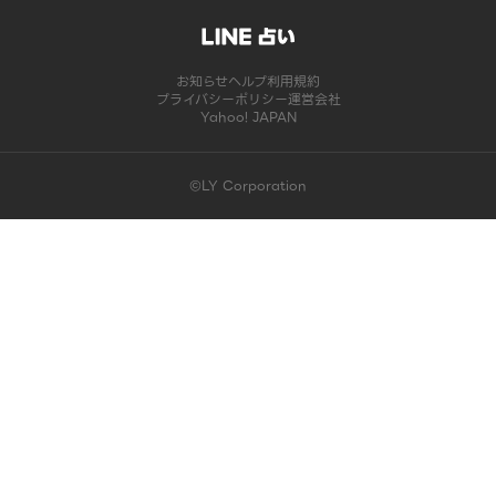
お知らせ
ヘルプ
利用規約
プライバシーポリシー
運営会社
Yahoo! JAPAN
©LY Corporation
このコンテンツは掲載が終了しました | LINE占い