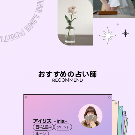
おすすめの占い師
RECOMMEND
アイリス -iris-
おう 霊感オラクル
彗望
未来視師＊花
（
すいぼう
桃源珠羽
）
西洋占星術
タロット
霊視・オーラ
セラピスト理恵
霊視・オーラ
（
とうげんみう
霊視・オーラ
透視
霊視・オーラ
）
心理学
ルーン
オラクルカード