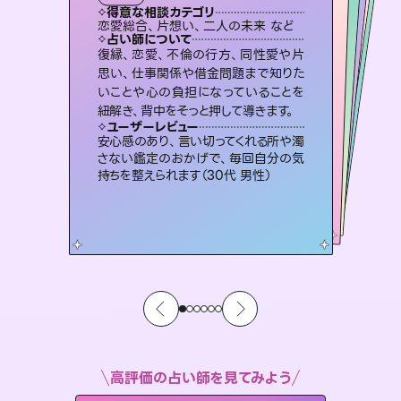
タロット
霊視・オーラ
スピリチュアル・リーディング
スピリチュアル・リーディング
スピリチュアル・リーディング
タロット
得意な相談カテゴリ
得意な相談カテゴリ
得意な相談カテゴリ
スピリチュアル・リーディング
得意な相談カテゴリ
得意な相談カテゴリ
恋愛総合、片想い、二人の未来 など
恋愛総合、あの人の気持ち など
片想い、あの人の気持ち、復縁 など
出逢い、片想い、復縁 など
得意な相談カテゴリ
片想い、あの人の気持ち、復縁 など
片想い、二人の未来、年の差 など
占い師について
占い師について
占い師について
占い師について
占い師について
占い師について
恋愛のお悩みの中でも特に「曖昧な関
係」の相談を得意としており、友達以上
恋人未満なお相手との今後や本音を丁
3,700年以上の歴史を持つ東洋最古の
占術「易占」で詳細まで占い、幸せへ向
かう道筋を示します。厳しい結果にも具
霊視×オラクルカードを使って「今」と
「未来」そして「気になるあの人の気持
ち」まで丁寧に読み解き、恋や人生のヒ
復縁、恋愛、不倫の行方、同性愛や片
連絡再開、復縁、成就などの報告実績
多数。セラピストとして2万超の施術経
験があるからこそできる鑑定で、より良
思い、仕事関係や借金問題まで知りた
いことや心の負担になっていることを
寧に読み解き恋愛成就へと導きます。
未来には何パターンもの選択肢があります。不安で視えにくくなっているあなたの素敵な未来を見つけ、その未来を選択できるようアドバイスします。
体的な対策をお伝えします。
い未来をサポートします。
ントを優しく引き出します。
ユーザーレビュー
ユーザーレビュー
紐解き、背中をそっと押して導きます。
ユーザーレビュー
ユーザーレビュー
鑑定していただいてアドバイス通りに行
動すると仲が復活してきました。ありが
ユーザーレビュー
職場の人の性質や人間関係、本心など
本当によく視えていてびっくり。対策が
とても心温まる鑑定でした。しかもこち
らは何も言っていないのに視えていらっ
複雑な背景もしっかり聞いて鑑定して
いただけました。気持ちが楽になりまし
ユーザーレビュー
不安な気持ちが嘘みたいに晴れまし
た…！よく視えていらっしゃるんだなと
とうございました（40代 女性）
安心感のあり、言い切ってくれる所や濁
打てて前向きになれます（40代）
しゃるんだなと驚きです（30代女性）
た（50代 女性）
さない鑑定のおかげで、毎回自分の気
感じました（40代 女性）
持ちを整えられます（30代 男性）
高評価の占い師を見てみよう