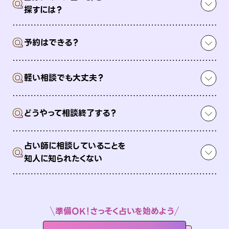
Q
探すには？
Q
予約はできる？
Q
軽い相談でも大丈夫？
Q
どうやって相談終了する？
占い師に相談していることを
Q
知人に知られたくない
準備OK！さっそく占いを始めよう