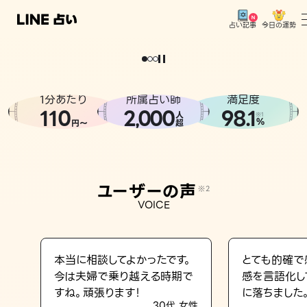
今日の運勢
占い記事
。
どうせなら
運
気
を
味
方
に
し
た
い
、
恋
も
仕
事
も
トップ
ユーザーの声
1分あたり
所属占い師
満足度
相談事例
110
2
000
98.1
,
人
※1
%
円〜
超
占いの流れ
おすすめの占い師
ユーザーの声
※2
よくある質問
VOICE
えもじの子（占）12星座占い
占い記事
本当に相談してよかったです。
とても的確で
今は夫婦で乗り越える時期で
感を言語化し
お知らせ
すね。頑張ります！
に落ちました
30代 女性