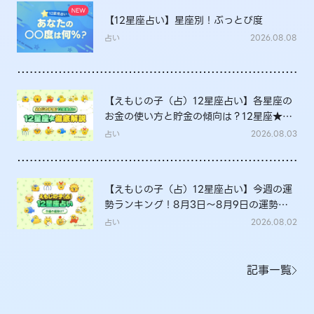
【12星座占い】星座別！ぶっとび度
占い
2026.08.08
【えもじの子（占）12星座占い】各星座の
お金の使い方と貯金の傾向は？12星座★徹
底解説
占い
2026.08.03
【えもじの子（占）12星座占い】今週の運
勢ランキング！8月3日～8月9日の運勢
は？
占い
2026.08.02
記事一覧