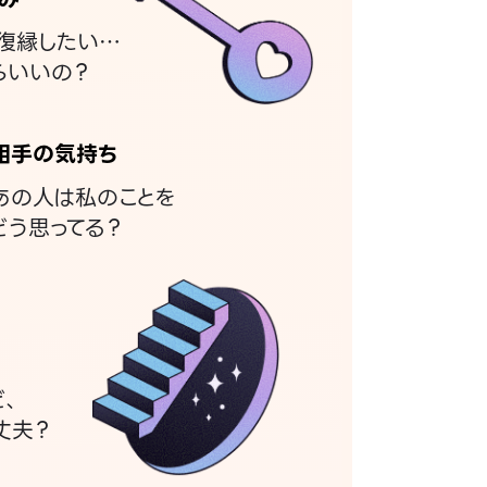
復縁したい…
らいいの？
相手の気持ち
あの人は私のことを
どう思ってる？
ど、
丈夫？