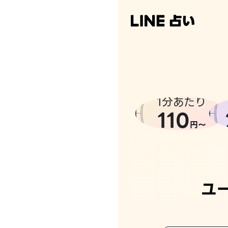
1分あたり
110
円〜
ユ