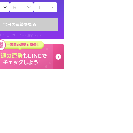
子（占）12星座占い
りしたくて鑑定を
とても的確で感じていた
)
言語化してくれたので腑
今日の運勢を見る
チ！
た。
LINE占いサービスに遷移します
50代 女性
LINE占いを開く
リ内のサービスページへ遷移します