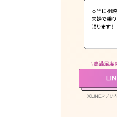
本当に相談
夫婦で乗り
張ります！
高満足度
LI
※LINEアプ