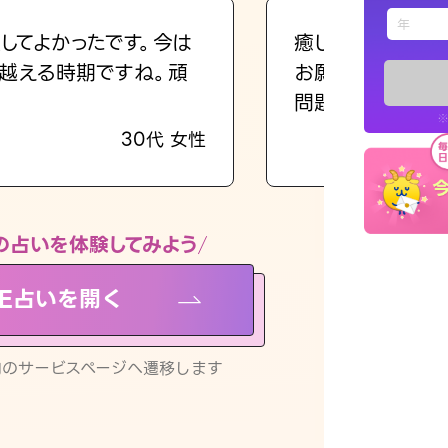
えもじの
してよかったです。今は
癒し系でおしゃべ
越える時期ですね。頑
お願いしてます(笑
占い記事
問題解決もピカイ
※
30代 女性
お知らせ
の占いを体験してみよう
NE占いを開く
※LINEアプ
リ内のサービスページへ遷移します