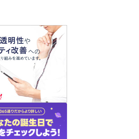
の声
れ
の占い師
質問