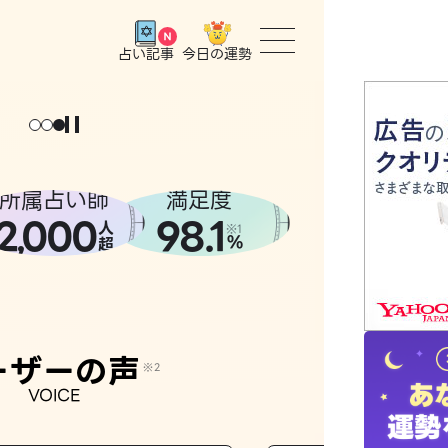
今日の運勢
占い記事
トップ
ユーザー
所属占い師
満足度
2
000
98.1
,
人
相談事例
※1
%
超
占いの流
おすすめ
ーザーの声
※2
VOICE
よくある