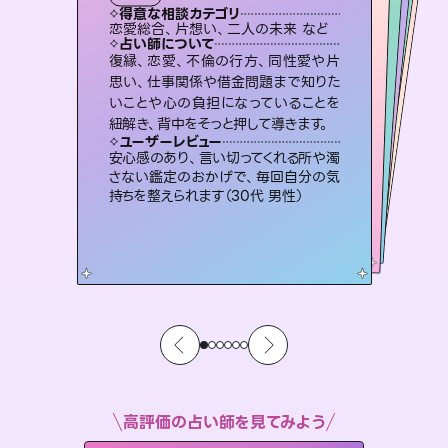
霊視・オーラ
スピリチュアル・リーディング
）
スピリチュアル・リーディング
スピリチュアル・リーディング
タロット
得意な相談カテゴリ
得意な相談カテゴリ
得意な相談カテゴリ
スピリチュアル・リーディング
得意な相談カテゴリ
得意な相談カテゴリ
恋愛総合、片想い、二人の未来 など
恋愛総合、あの人の気持ち など
片想い、二人の未来、年の差 など
出逢い、片想い、復縁 など
得意な相談カテゴリ
片想い、あの人の気持ち、復縁 など
片想い、あの人の気持ち、復縁 など
占い師について
占い師について
占い師について
占い師について
占い師について
占い師について
3,700年以上の歴史を持つ東洋最古の
占術「易占」で詳細まで占い、幸せへ向
かう道筋を示します。厳しい結果にも具
連絡再開、復縁、成就などの報告実績
多数。セラピストとして2万超の施術経
験があるからこそできる鑑定で、より良
霊視×オラクルカードを使って「今」と
「未来」そして「気になるあの人の気持
ち」まで丁寧に読み解き、恋や人生のヒ
復縁、恋愛、不倫の行方、同性愛や片
恋愛のお悩みの中でも特に「曖昧な関
係」の相談を得意としており、友達以上
恋人未満なお相手との今後や本音を丁
思い、仕事関係や借金問題まで知りた
いことや心の負担になっていることを
体的な対策をお伝えします。
未来には何パターンもの選択肢があります。不安で視えにくくなっているあなたの素敵な未来を見つけ、その未来を選択できるようアドバイスします。
い未来をサポートします。
寧に読み解き恋愛成就へと導きます。
ントを優しく引き出します。
ユーザーレビュー
ユーザーレビュー
紐解き、背中をそっと押して導きます。
ユーザーレビュー
ユーザーレビュー
複雑な背景もしっかり聞いて鑑定して
いただけました。気持ちが楽になりまし
ユーザーレビュー
職場の人の性質や人間関係、本心など
本当によく視えていてびっくり。対策が
鑑定していただいてアドバイス通りに行
動すると仲が復活してきました。ありが
とても心温まる鑑定でした。しかもこち
らは何も言っていないのに視えていらっ
ユーザーレビュー
不安な気持ちが嘘みたいに晴れまし
た…！よく視えていらっしゃるんだなと
た（50代 女性）
安心感のあり、言い切ってくれる所や濁
打てて前向きになれます（40代）
とうございました（40代 女性）
しゃるんだなと驚きです（30代女性）
さない鑑定のおかげで、毎回自分の気
感じました（40代 女性）
持ちを整えられます（30代 男性）
高評価の占い師を見てみよう