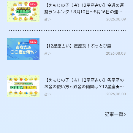
【えもじの子（占）12星座占い】今週の運
勢ランキング！8月10日～8月16日の運勢
は？
占い
2026.08.09
【12星座占い】星座別！ぶっとび度
占い
2026.08.08
【えもじの子（占）12星座占い】各星座の
お金の使い方と貯金の傾向は？12星座★徹
底解説
占い
2026.08.03
記事一覧