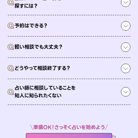
Q
探すには？
Q
予約はできる？
Q
軽い相談でも大丈夫？
Q
どうやって相談終了する？
占い師に相談していることを
Q
知人に知られたくない
準備OK！さっそく占いを始めよう