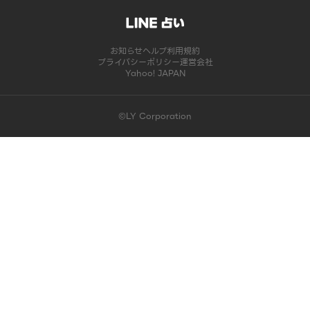
お知らせ
ヘルプ
利用規約
プライバシーポリシー
運営会社
Yahoo! JAPAN
©LY Corporation
このコンテンツは掲載が終了しました | LINE占い