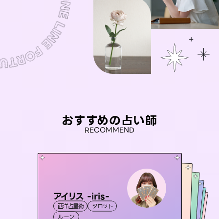
おすすめの占い師
RECOMMEND
アイリス -iris-
おう 霊感オラクル
セラピスト理恵
未来視師＊花
彗望
西洋占星術
タロット
霊視・オーラ
（
桃源珠羽
すいぼう
霊視・オーラ
）
霊視・オーラ
タロット
霊視・オーラ
心理学
（
ルーン
とうげんみう
オラクルカード
透視