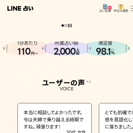
今日の運勢
占い記事
。
どうせなら
運
気
を
味
方
に
し
た
い
、
恋
も
仕
事
も
トップ
ユーザーの声
1分あたり
所属占い師
満足度
相談事例
110
2
000
98.1
,
人
※1
%
円〜
超
占いの流れ
おすすめの占い師
ユーザーの声
※2
よくある質問
VOICE
えもじの子（占）12星座占い
占い記事
本当に相談してよかったです。
とても的確で
今は夫婦で乗り越える時期で
感を言語化し
お知らせ
すね。頑張ります！
に落ちました
30代 女性