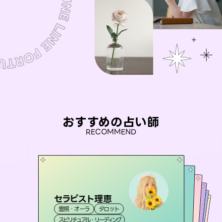
おすすめの占い師
RECOMMEND
セラピスト理恵
彗望
桃源珠羽
（
すいぼう
）
アイリス -iris-
（
とうげんみう
未来視師＊花
霊視・オーラ
タロット
）
霊視・オーラ
透視
おう 霊感オラクル
霊視・オーラ
西洋占星術
タロット
霊視・オーラ
タロット
スピリチュアル・リーディング
スピリチュアル・リーディング
心理学