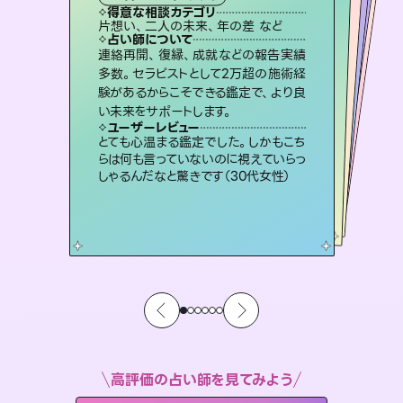
霊視・オーラ
スピリチュアル・リーディング
ルーン
スピリチュアル・リーディング
得意な相談カテゴリ
得意な相談カテゴリ
得意な相談カテゴリ
オラクルカード
得意な相談カテゴリ
得意な相談カテゴリ
片想い、二人の未来、年の差 など
片想い、あの人の気持ち、復縁 など
片想い、あの人の気持ち、復縁 など
恋愛総合、片想い、二人の未来 など
得意な相談カテゴリ
出逢い、片想い、復縁 など
恋愛総合、あの人の気持ち など
占い師について
占い師について
占い師について
占い師について
占い師について
占い師について
未来には何パターンもの選択肢があり
ます。不安で視えにくくなっているあな
たの素敵な未来を見つけ、その未来を
恋愛のお悩みの中でも特に「曖昧な関
係」の相談を得意としており、友達以上
恋人未満なお相手との今後や本音を丁
3,700年以上の歴史を持つ東洋最古の
占術「易占」で詳細まで占い、幸せへ向
かう道筋を示します。厳しい結果にも具
連絡再開、復縁、成就などの報告実績
霊視×オラクルカードを使って「今」と
「未来」そして「気になるあの人の気持
ち」まで丁寧に読み解き、恋や人生のヒ
多数。セラピストとして2万超の施術経
験があるからこそできる鑑定で、より良
選択できるようアドバイスします。
復縁、恋愛、不倫の行方、同性愛や片思い、仕事関係や借金問題まで知りたいことや心の負担になっていることを紐解き、背中をそっと押して導きます。
寧に読み解き恋愛成就へと導きます。
ントを優しく引き出します。
体的な対策をお伝えします。
ユーザーレビュー
ユーザーレビュー
い未来をサポートします。
ユーザーレビュー
ユーザーレビュー
職場の人の性質や人間関係、本心など
本当によく視えていてびっくり。対策が
ユーザーレビュー
安心感のあり、言い切ってくれる所や濁
さない鑑定のおかげで、毎回自分の気
不安な気持ちが嘘みたいに晴れまし
た…！よく視えていらっしゃるんだなと
鑑定していただいてアドバイス通りに行
動すると仲が復活してきました。ありが
ユーザーレビュー
複雑な背景もしっかり聞いて鑑定して
いただけました。気持ちが楽になりまし
打てて前向きになれます（40代）
とても心温まる鑑定でした。しかもこち
持ちを整えられます（30代 男性）
感じました（40代 女性）
とうございました（40代 女性）
らは何も言っていないのに視えていらっ
た（50代 女性）
しゃるんだなと驚きです（30代女性）
高評価の占い師を見てみよう