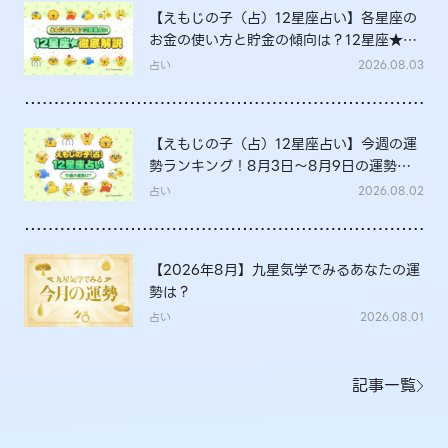
【えもじの子（占）12星座占い】各星座の
お金の使い方と貯金の傾向は？12星座★徹
底解説
占い
2026.08.03
【えもじの子（占）12星座占い】今週の運
勢ランキング！8月3日～8月9日の運勢
は？
占い
2026.08.02
【2026年8月】九星気学でみるあなたの運
勢は？
占い
2026.08.01
記事一覧