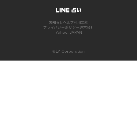
お知らせ
ヘルプ
利用規約
プライバシーポリシー
運営会社
Yahoo! JAPAN
©LY Corporation
このコンテンツは掲載が終了しました | LINE占い