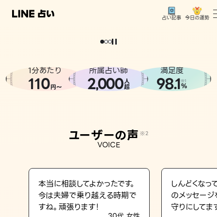
今日の運勢
占い記事
。
どうせなら
運
気
を
味
方
に
し
た
い
、
恋
も
仕
事
も
トップ
ユーザーの声
1分あたり
所属占い師
満足度
相談事例
110
2
000
98.1
,
人
※1
%
円〜
超
占いの流れ
おすすめの占い師
ユーザーの声
※2
よくある質問
VOICE
えもじの子（占）12星座占い
占い記事
本当に相談してよかったです。
しんどくなっ
今は夫婦で乗り越える時期で
のメッセージ
お知らせ
すね。頑張ります！
守りにしてま
30代 女性