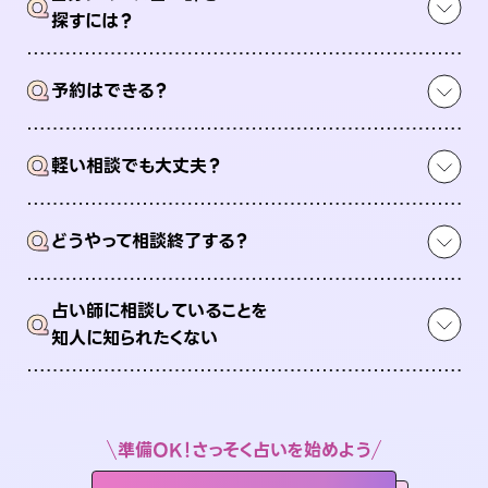
Q
探すには？
Q
予約はできる？
Q
軽い相談でも大丈夫？
Q
どうやって相談終了する？
占い師に相談していることを
Q
知人に知られたくない
準備OK！さっそく占いを始めよう