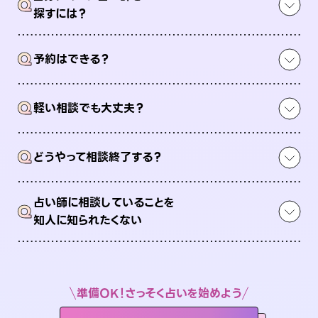
Q
探すには？
Q
予約はできる？
Q
軽い相談でも大丈夫？
Q
どうやって相談終了する？
占い師に相談していることを
Q
知人に知られたくない
準備OK！さっそく占いを始めよう