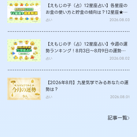
【えもじの子（占）12星座占い】各星座の
お金の使い方と貯金の傾向は？12星座★徹
底解説
占い
2026.08.03
【えもじの子（占）12星座占い】今週の運
勢ランキング！8月3日～8月9日の運勢
は？
占い
2026.08.02
【2026年8月】九星気学でみるあなたの運
勢は？
占い
2026.08.01
記事一覧