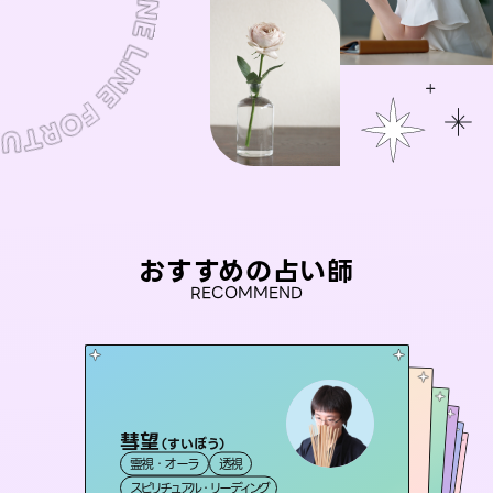
おすすめの占い師
RECOMMEND
彗望
おう 霊感オラクル
（
すいぼう
）
セラピスト理恵
アイリス -iris-
未来視師＊花
霊視・オーラ
透視
霊視・オーラ
桃源珠羽
霊視・オーラ
西洋占星術
タロット
霊視・オーラ
タロット
（
スピリチュアル・リーディング
とうげんみう
オラクルカード
心理学