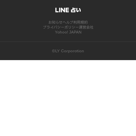
お知らせ
ヘルプ
利用規約
プライバシーポリシー
運営会社
Yahoo! JAPAN
©LY Corporation
このコンテンツは掲載が終了しました | LINE占い