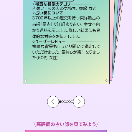
霊視・オーラ
スピリチュアル・リーディング
）
ルーン
スピリチュアル・リーディング
タロット
得意な相談カテゴリ
得意な相談カテゴリ
得意な相談カテゴリ
スピリチュアル・リーディング
得意な相談カテゴリ
得意な相談カテゴリ
片想い、あの人の気持ち、復縁 など
恋愛総合、あの人の気持ち など
片想い、二人の未来、年の差 など
恋愛総合、片想い、二人の未来 など
得意な相談カテゴリ
出逢い、片想い、復縁 など
片想い、あの人の気持ち、復縁 など
占い師について
占い師について
占い師について
占い師について
占い師について
占い師について
未来には何パターンもの選択肢があり
ます。不安で視えにくくなっているあな
たの素敵な未来を見つけ、その未来を
連絡再開、復縁、成就などの報告実績
多数。セラピストとして2万超の施術経
験があるからこそできる鑑定で、より良
霊視×オラクルカードを使って「今」と
「未来」そして「気になるあの人の気持
ち」まで丁寧に読み解き、恋や人生のヒ
3,700年以上の歴史を持つ東洋最古の
恋愛のお悩みの中でも特に「曖昧な関
係」の相談を得意としており、友達以上
恋人未満なお相手との今後や本音を丁
占術「易占」で詳細まで占い、幸せへ向
かう道筋を示します。厳しい結果にも具
選択できるようアドバイスします。
復縁、恋愛、不倫の行方、同性愛や片思い、仕事関係や借金問題まで知りたいことや心の負担になっていることを紐解き、背中をそっと押して導きます。
い未来をサポートします。
寧に読み解き恋愛成就へと導きます。
ントを優しく引き出します。
ユーザーレビュー
ユーザーレビュー
体的な対策をお伝えします。
ユーザーレビュー
ユーザーレビュー
職場の人の性質や人間関係、本心など
本当によく視えていてびっくり。対策が
ユーザーレビュー
安心感のあり、言い切ってくれる所や濁
さない鑑定のおかげで、毎回自分の気
鑑定していただいてアドバイス通りに行
動すると仲が復活してきました。ありが
とても心温まる鑑定でした。しかもこち
らは何も言っていないのに視えていらっ
ユーザーレビュー
不安な気持ちが嘘みたいに晴れまし
た…！よく視えていらっしゃるんだなと
打てて前向きになれます（40代）
複雑な背景もしっかり聞いて鑑定して
持ちを整えられます（30代 男性）
とうございました（40代 女性）
しゃるんだなと驚きです（30代女性）
いただけました。気持ちが楽になりまし
感じました（40代 女性）
た（50代 女性）
高評価の占い師を見てみよう