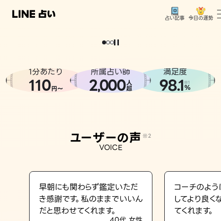
今日の運勢
占い記事
。
どうせなら
運
気
を
味
方
に
し
た
い
、
恋
も
仕
事
も
トップ
ユーザーの声
1分あたり
所属占い師
満足度
相談事例
110
2
000
98.1
,
人
※1
%
円〜
超
占いの流れ
おすすめの占い師
ユーザーの声
※2
よくある質問
VOICE
えもじの子（占）12星座占い
占い記事
早朝にも関わらず鑑定いただ
コーチのよう
き感謝です。私のままでいいん
してより良く
お知らせ
だと思わせてくれます。
てくれます。
40代 女性