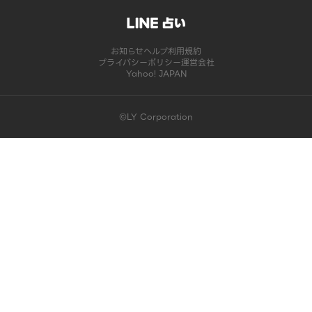
お知らせ
ヘルプ
利用規約
プライバシーポリシー
運営会社
Yahoo! JAPAN
©LY Corporation
このコンテンツは掲載が終了しました | LINE占い