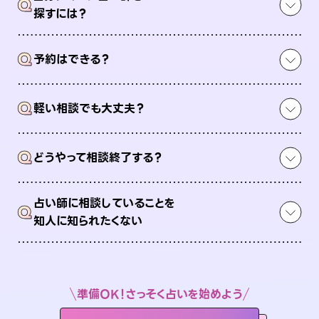
Q
探すには？
Q
予約はできる？
Q
軽い相談でも大丈夫？
Q
どうやって相談終了する？
占い師に相談していることを
Q
知人に知られたくない
準備OK！さっそく占いを始めよう