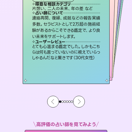
霊視・オーラ
スピリチュアル・リーディング
ルーン
スピリチュアル・リーディング
透視
得意な相談カテゴリ
得意な相談カテゴリ
得意な相談カテゴリ
スピリチュアル・リーディング
得意な相談カテゴリ
得意な相談カテゴリ
片想い、二人の未来、年の差 など
恋愛総合、あの人の気持ち など
片想い、あの人の気持ち、復縁 など
恋愛総合、片想い、二人の未来 など
得意な相談カテゴリ
出逢い、片想い、復縁 など
片想い、あの人の気持ち、復縁 など
占い師について
占い師について
占い師について
占い師について
占い師について
占い師について
未来には何パターンもの選択肢があり
ます。不安で視えにくくなっているあな
たの素敵な未来を見つけ、その未来を
恋愛のお悩みの中でも特に「曖昧な関
係」の相談を得意としており、友達以上
恋人未満なお相手との今後や本音を丁
霊視×オラクルカードを使って「今」と
「未来」そして「気になるあの人の気持
ち」まで丁寧に読み解き、恋や人生のヒ
連絡再開、復縁、成就などの報告実績
3,700年以上の歴史を持つ東洋最古の
占術「易占」で詳細まで占い、幸せへ向
かう道筋を示します。厳しい結果にも具
多数。セラピストとして2万超の施術経
験があるからこそできる鑑定で、より良
選択できるようアドバイスします。
復縁、恋愛、不倫の行方、同性愛や片思い、仕事関係や借金問題まで知りたいことや心の負担になっていることを紐解き、背中をそっと押して導きます。
寧に読み解き恋愛成就へと導きます。
体的な対策をお伝えします。
ントを優しく引き出します。
ユーザーレビュー
ユーザーレビュー
い未来をサポートします。
ユーザーレビュー
ユーザーレビュー
職場の人の性質や人間関係、本心など
本当によく視えていてびっくり。対策が
ユーザーレビュー
安心感のあり、言い切ってくれる所や濁
さない鑑定のおかげで、毎回自分の気
複雑な背景もしっかり聞いて鑑定して
いただけました。気持ちが楽になりまし
鑑定していただいてアドバイス通りに行
動すると仲が復活してきました。ありが
ユーザーレビュー
不安な気持ちが嘘みたいに晴れまし
た…！よく視えていらっしゃるんだなと
打てて前向きになれます（40代）
とても心温まる鑑定でした。しかもこち
持ちを整えられます（30代 男性）
た（50代 女性）
とうございました（40代 女性）
らは何も言っていないのに視えていらっ
感じました（40代 女性）
しゃるんだなと驚きです（30代女性）
高評価の占い師を見てみよう