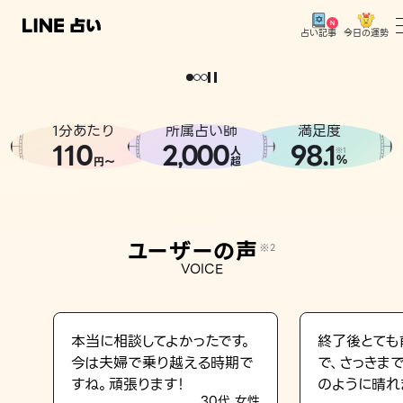
今日の運勢
占い記事
。
どうせなら
運
気
を
味
方
に
し
た
い
、
恋
も
仕
事
も
トップ
ユーザーの声
1分あたり
所属占い師
満足度
相談事例
110
2
000
98.1
,
人
※1
%
円〜
超
占いの流れ
おすすめの占い師
ユーザーの声
※2
よくある質問
VOICE
えもじの子（占）12星座占い
占い記事
本当に相談してよかったです。
終了後とても
今は夫婦で乗り越える時期で
で、さっきま
お知らせ
すね。頑張ります！
のように晴れ
30代 女性