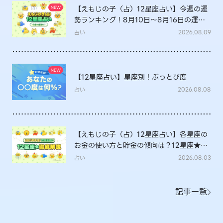
【えもじの子（占）12星座占い】今週の運
勢ランキング！8月10日～8月16日の運勢
は？
占い
2026.08.09
【12星座占い】星座別！ぶっとび度
占い
2026.08.08
【えもじの子（占）12星座占い】各星座の
お金の使い方と貯金の傾向は？12星座★徹
底解説
占い
2026.08.03
記事一覧