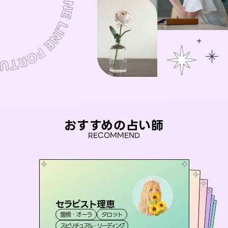
おすすめの占い師
RECOMMEND
セラピスト理恵
おう 霊感オラクル
桃源珠羽
アイリス -iris-
（
とうげんみう
未来視師＊花
霊視・オーラ
タロット
）
霊視・オーラ
彗望
霊視・オーラ
西洋占星術
タロット
（
すいぼう
霊視・オーラ
タロット
スピリチュアル・リーディング
）
オラクルカード
心理学