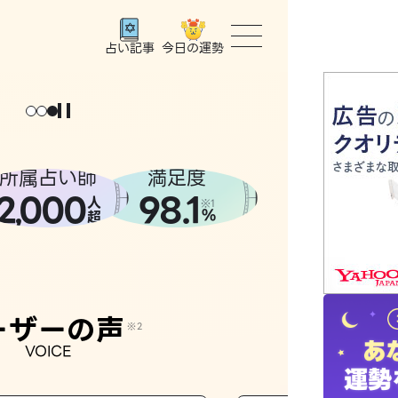
今日の運勢
占い記事
トップ
ユーザー
所属占い師
満足度
2
000
98.1
,
人
相談事例
※1
%
超
占いの流
おすすめ
ーザーの声
※2
VOICE
よくある