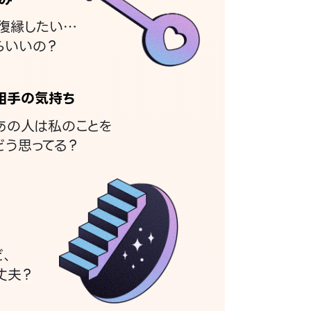
復縁したい…
らいいの？
相手の気持ち
あの人は私のことを
どう思ってる？
ど、
丈夫？