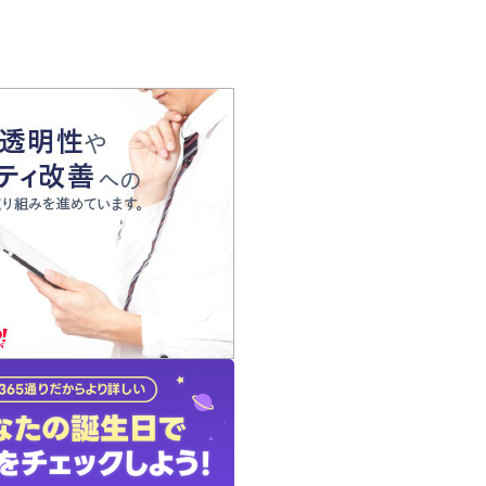
の声
れ
の占い師
質問