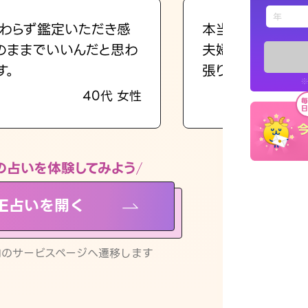
えもじの
わらず鑑定いただき感
本当に相談してよ
のままでいいんだと思わ
夫婦で乗り越える
占い記事
す。
張ります！
※
40代 女性
お知らせ
の占いを体験してみよう
NE占いを開く
※LINEアプ
リ内のサービスページへ遷移します