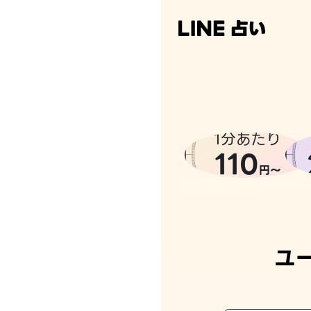
1分あたり
110
円〜
ユ