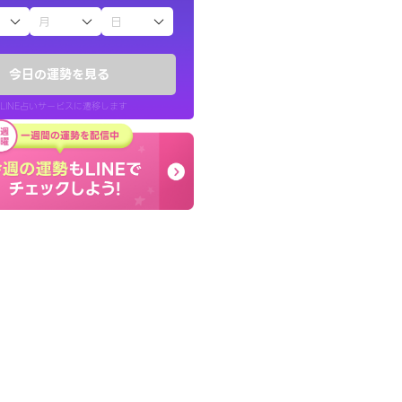
子（占）12星座占い
かったです。今は
終了後とても前向きな気
時期ですね。頑
っきまでの心のモヤが嘘
今日の運勢を見る
晴れました。
LINE占いサービスに遷移します
30代 女性
LINE占いを開く
リ内のサービスページへ遷移します