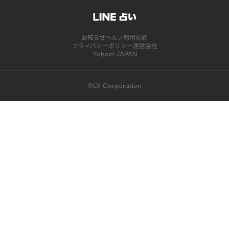
お知らせ
ヘルプ
利用規約
プライバシーポリシー
運営会社
Yahoo! JAPAN
©LY Corporation
このコンテンツは掲載が終了しました | LINE占い