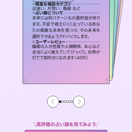
タロット
霊視・オーラ
スピリチュアル・リーディング
ルーン
スピリチュアル・リーディング
得意な相談カテゴリ
得意な相談カテゴリ
得意な相談カテゴリ
オラクルカード
得意な相談カテゴリ
得意な相談カテゴリ
出逢い、片想い、復縁 など
片想い、あの人の気持ち、復縁 など
片想い、二人の未来、年の差 など
恋愛総合、片想い、二人の未来 など
得意な相談カテゴリ
片想い、あの人の気持ち、復縁 など
恋愛総合、あの人の気持ち など
占い師について
占い師について
占い師について
占い師について
占い師について
占い師について
恋愛のお悩みの中でも特に「曖昧な関
係」の相談を得意としており、友達以上
恋人未満なお相手との今後や本音を丁
連絡再開、復縁、成就などの報告実績
多数。セラピストとして2万超の施術経
験があるからこそできる鑑定で、より良
3,700年以上の歴史を持つ東洋最古の
占術「易占」で詳細まで占い、幸せへ向
かう道筋を示します。厳しい結果にも具
未来には何パターンもの選択肢があり
霊視×オラクルカードを使って「今」と
「未来」そして「気になるあの人の気持
ち」まで丁寧に読み解き、恋や人生のヒ
ます。不安で視えにくくなっているあな
たの素敵な未来を見つけ、その未来を
寧に読み解き恋愛成就へと導きます。
復縁、恋愛、不倫の行方、同性愛や片思い、仕事関係や借金問題まで知りたいことや心の負担になっていることを紐解き、背中をそっと押して導きます。
い未来をサポートします。
ントを優しく引き出します。
体的な対策をお伝えします。
ユーザーレビュー
ユーザーレビュー
選択できるようアドバイスします。
ユーザーレビュー
ユーザーレビュー
鑑定していただいてアドバイス通りに行
動すると仲が復活してきました。ありが
ユーザーレビュー
安心感のあり、言い切ってくれる所や濁
さない鑑定のおかげで、毎回自分の気
不安な気持ちが嘘みたいに晴れまし
た…！よく視えていらっしゃるんだなと
とても心温まる鑑定でした。しかもこち
らは何も言っていないのに視えていらっ
ユーザーレビュー
複雑な背景もしっかり聞いて鑑定して
いただけました。気持ちが楽になりまし
とうございました（40代 女性）
職場の人の性質や人間関係、本心など
持ちを整えられます（30代 男性）
感じました（40代 女性）
しゃるんだなと驚きです（30代女性）
本当によく視えていてびっくり。対策が
た（50代 女性）
打てて前向きになれます（40代）
高評価の占い師を見てみよう