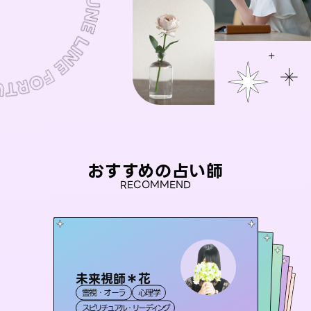
おすすめの占い師
RECOMMEND
未来視師＊花
彗望
セラピスト理恵
（
すいぼう
）
アイリス -iris-
桃源珠羽
霊視・オーラ
心理学
霊視・オーラ
透視
おう 霊感オラクル
霊視・オーラ
（
とうげんみう
西洋占星術
タロット
霊視・オーラ
）
タロット
スピリチュアル・リーディング
スピリチュアル・リーディング