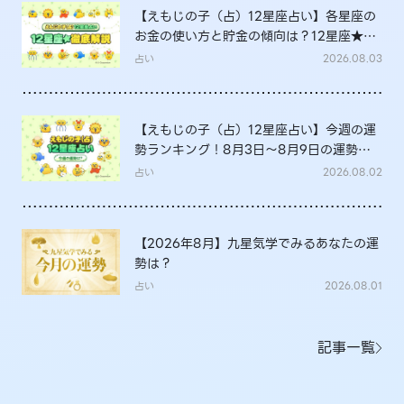
【えもじの子（占）12星座占い】各星座の
お金の使い方と貯金の傾向は？12星座★徹
底解説
占い
2026.08.03
【えもじの子（占）12星座占い】今週の運
勢ランキング！8月3日～8月9日の運勢
は？
占い
2026.08.02
【2026年8月】九星気学でみるあなたの運
勢は？
占い
2026.08.01
記事一覧