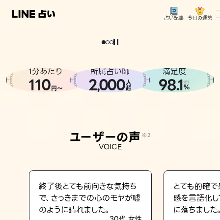
今日の運勢
占い記事
。
どうせなら
運
気
を
味
方
に
し
た
い
、
恋
も
仕
事
も
トップ
ユーザーの声
1分あたり
所属占い師
満足度
相談事例
110
2
000
98.1
,
人
※1
%
円〜
超
占いの流れ
おすすめの占い師
ユーザーの声
※2
よくある質問
VOICE
えもじの子（占）12星座占い
占い記事
終了後とても前向きな気持ち
とても的確で
で、さっきまでの心のモヤが嘘
感を言語化し
お知らせ
のように晴れました。
に落ちました
30代 女性