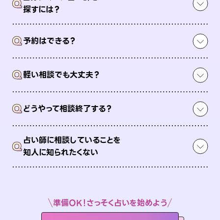
Q
探すには？
Q
予約はできる？
Q
軽い相談でも大丈夫？
Q
どうやって相談終了する？
占い師に相談していることを
Q
知人に知られたくない
準備OK！さっそく占いを始めよう