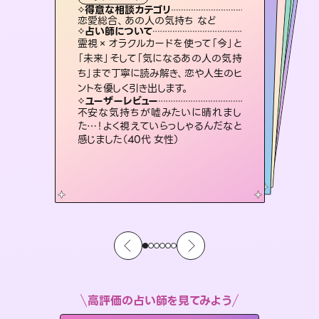
タロット
霊視・オーラ
スピリチュアル・リーディング
スピリチュアル・リーディング
スピリチュアル・リーディング
心理学
得意な相談カテゴリ
得意な相談カテゴリ
得意な相談カテゴリ
スピリチュアル・リーディング
得意な相談カテゴリ
得意な相談カテゴリ
恋愛総合、あの人の気持ち など
恋愛総合、片想い、二人の未来 など
片想い、あの人の気持ち、復縁 など
片想い、あの人の気持ち、復縁 など
得意な相談カテゴリ
片想い、二人の未来、年の差 など
出逢い、片想い、復縁 など
占い師について
占い師について
占い師について
占い師について
占い師について
占い師について
連絡再開、復縁、成就などの報告実績
多数。セラピストとして2万超の施術経
験があるからこそできる鑑定で、より良
恋愛のお悩みの中でも特に「曖昧な関
係」の相談を得意としており、友達以上
恋人未満なお相手との今後や本音を丁
復縁、恋愛、不倫の行方、同性愛や片
思い、仕事関係や借金問題まで知りた
いことや心の負担になっていることを
霊視×オラクルカードを使って「今」と
未来には何パターンもの選択肢があり
ます。不安で視えにくくなっているあな
たの素敵な未来を見つけ、その未来を
「未来」そして「気になるあの人の気持
ち」まで丁寧に読み解き、恋や人生のヒ
い未来をサポートします。
3,700年以上の歴史を持つ東洋最古の占術「易占」で詳細まで占い、幸せへ向かう道筋を示します。厳しい結果にも具体的な対策をお伝えします。
寧に読み解き恋愛成就へと導きます。
選択できるようアドバイスします。
紐解き、背中をそっと押して導きます。
ユーザーレビュー
ユーザーレビュー
ントを優しく引き出します。
ユーザーレビュー
ユーザーレビュー
とても心温まる鑑定でした。しかもこち
らは何も言っていないのに視えていらっ
ユーザーレビュー
複雑な背景もしっかり聞いて鑑定して
いただけました。気持ちが楽になりまし
職場の人の性質や人間関係、本心など
本当によく視えていてびっくり。対策が
鑑定していただいてアドバイス通りに行
動すると仲が復活してきました。ありが
ユーザーレビュー
安心感のあり、言い切ってくれる所や濁
さない鑑定のおかげで、毎回自分の気
しゃるんだなと驚きです（30代女性）
不安な気持ちが嘘みたいに晴れまし
た（50代 女性）
打てて前向きになれます（40代）
とうございました（40代 女性）
た…！よく視えていらっしゃるんだなと
持ちを整えられます（30代 男性）
感じました（40代 女性）
高評価の占い師を見てみよう