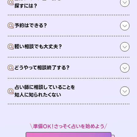
Q
探すには？
Q
予約はできる？
Q
軽い相談でも大丈夫？
Q
どうやって相談終了する？
占い師に相談していることを
Q
知人に知られたくない
準備OK！さっそく占いを始めよう