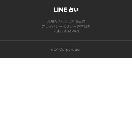
お知らせ
ヘルプ
利用規約
プライバシーポリシー
運営会社
Yahoo! JAPAN
©LY Corporation
このコンテンツは掲載が終了しました | LINE占い