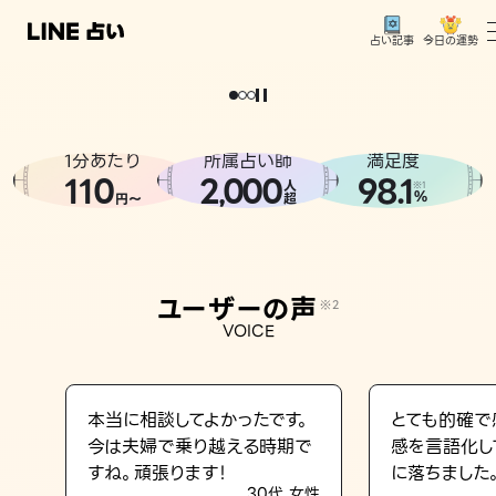
今日の運勢
占い記事
。
どうせなら
運
気
を
味
方
に
し
た
い
、
恋
も
仕
事
も
トップ
ユーザーの声
1分あたり
所属占い師
満足度
相談事例
110
2
000
98.1
,
人
※1
%
円〜
超
占いの流れ
おすすめの占い師
ユーザーの声
※2
よくある質問
VOICE
えもじの子（占）12星座占い
占い記事
本当に相談してよかったです。
とても的確で
今は夫婦で乗り越える時期で
感を言語化し
お知らせ
すね。頑張ります！
に落ちました
30代 女性