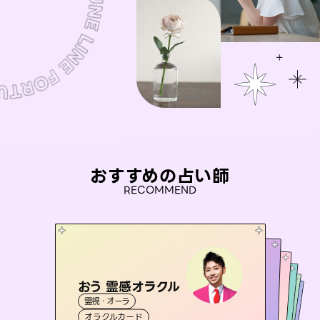
おすすめの占い師
RECOMMEND
おう 霊感オラクル
アイリス -iris-
桃源珠羽
彗望
（
とうげんみう
セラピスト理恵
霊視・オーラ
（
）
すいぼう
西洋占星術
）
タロット
未来視師＊花
霊視・オーラ
霊視・オーラ
タロット
霊視・オーラ
透視
オラクルカード
ルーン