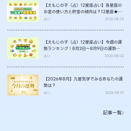
【えもじの子（占）12星座占い】各星座の
お金の使い方と貯金の傾向は？12星座★徹
底解説
占い
2026.08.03
【えもじの子（占）12星座占い】今週の運
勢ランキング！8月3日～8月9日の運勢
は？
占い
2026.08.02
【2026年8月】九星気学でみるあなたの運
勢は？
占い
2026.08.01
記事一覧