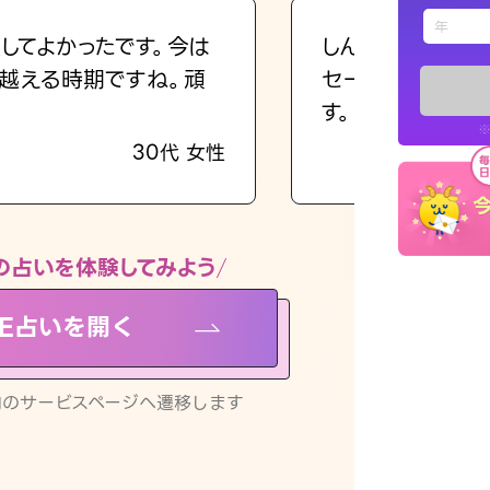
えもじの
してよかったです。今は
しんどくなってま
越える時期ですね。頑
セージを読み返し
占い記事
す。
※
30代 女性
お知らせ
の占いを体験してみよう
NE占いを開く
※LINEアプ
リ内のサービスページへ遷移します