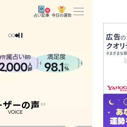
今日の運勢
占い記事
トップ
ょっと
。
元
気
に
な
った
、
話
し
たら
ユーザー
所属占い師
満足度
2
000
98.1
,
人
相談事例
※1
%
超
占いの流
おすすめ
ーザーの声
※2
VOICE
よくある