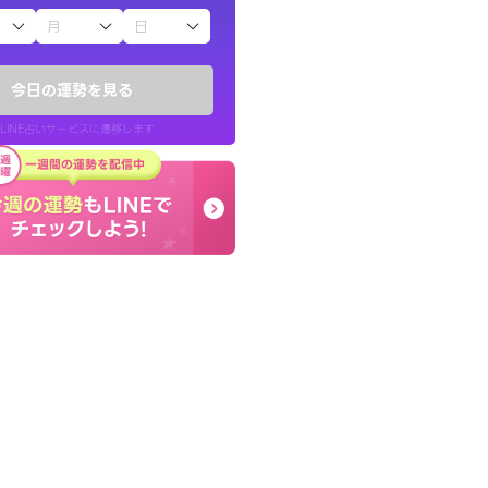
子（占）12星座占い
したが、先生のメッ
早朝にも関わらず鑑定
てお守りにしてま
謝です。私のままでいい
今日の運勢を見る
せてくれます。
LINE占いサービスに遷移します
40代 女性
LINE占いを開く
リ内のサービスページへ遷移します