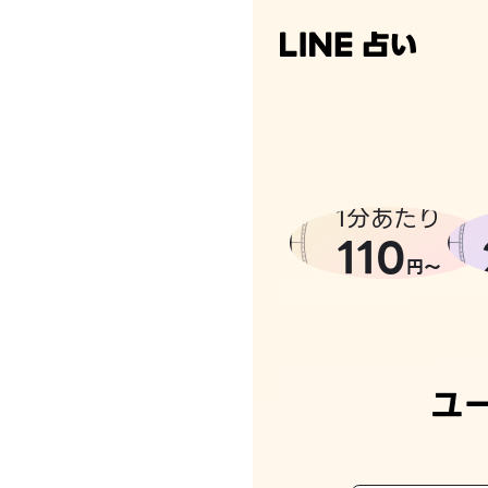
なんかち
1分あたり
110
円〜
ユ