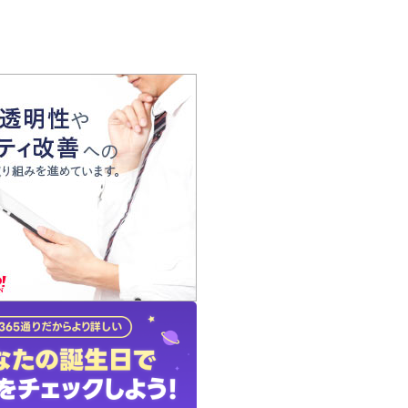
の声
れ
の占い師
質問