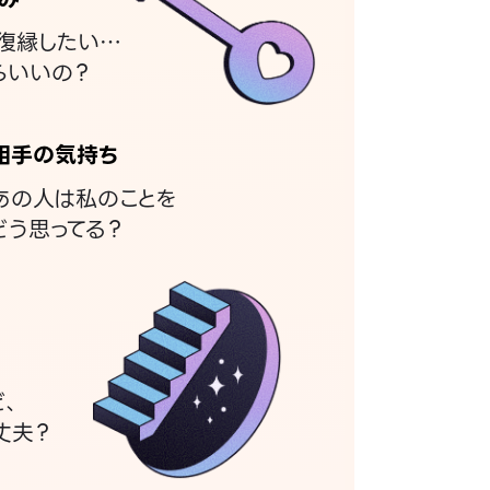
復縁したい…
らいいの？
相手の気持ち
あの人は私のことを
どう思ってる？
ど、
丈夫？