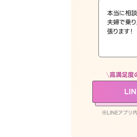
本当に相談
夫婦で乗り
張ります！
高満足度
LI
※LINEアプ