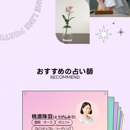
おすすめの占い師
RECOMMEND
桃源珠羽
彗望
（
とうげんみう
）
アイリス -iris-
（
すいぼう
）
セラピスト理恵
未来視師＊花
霊視・オーラ
タロット
霊視・オーラ
透視
おう 霊感オラクル
西洋占星術
タロット
霊視・オーラ
霊視・オーラ
タロット
スピリチュアル・リーディング
スピリチュアル・リーディング
心理学