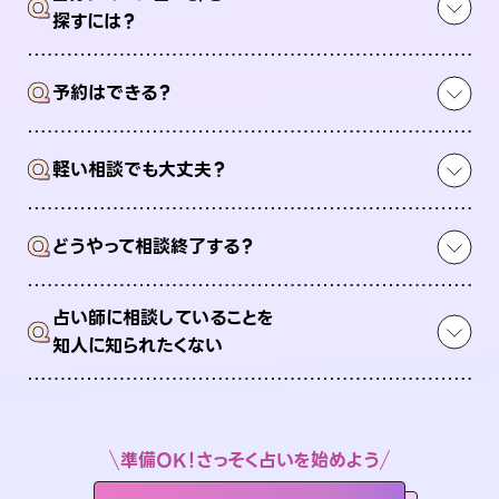
Q
探すには？
Q
予約はできる？
Q
軽い相談でも大丈夫？
Q
どうやって相談終了する？
占い師に相談していることを
Q
知人に知られたくない
準備OK！さっそく占いを始めよう