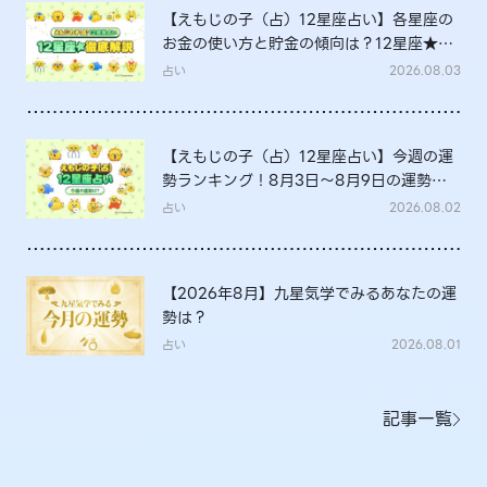
【えもじの子（占）12星座占い】各星座の
お金の使い方と貯金の傾向は？12星座★徹
底解説
占い
2026.08.03
【えもじの子（占）12星座占い】今週の運
勢ランキング！8月3日～8月9日の運勢
は？
占い
2026.08.02
【2026年8月】九星気学でみるあなたの運
勢は？
占い
2026.08.01
記事一覧