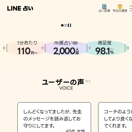
今日の運勢
占い記事
。
どうせなら
運
気
を
味
方
に
し
た
い
、
恋
も
仕
事
も
トップ
ユーザーの声
1分あたり
所属占い師
満足度
相談事例
110
2
000
98.1
,
人
※1
%
円〜
超
占いの流れ
おすすめの占い師
ユーザーの声
※2
よくある質問
VOICE
えもじの子（占）12星座占い
占い記事
しんどくなってましたが、先生
コーチのよう
のメッセージを読み返してお
してより良く
お知らせ
守りにしてます。
てくれます。
40代 女性