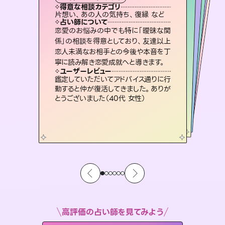
霊視・オーラ
ルーン
スピリチュアル・リーディング
スピリチュアル・リーディング
得意な相談カテゴリ
得意な相談カテゴリ
得意な相談カテゴリ
オラクルカード
得意な相談カテゴリ
得意な相談カテゴリ
片想い、あの人の気持ち、復縁 など
片想い、あの人の気持ち、復縁 など
恋愛総合、片想い、二人の未来 など
片想い、二人の未来、年の差 など
得意な相談カテゴリ
出逢い、片想い、復縁 など
恋愛総合、あの人の気持ち など
占い師について
占い師について
占い師について
占い師について
占い師について
占い師について
未来には何パターンもの選択肢があり
ます。不安で視えにくくなっているあな
たの素敵な未来を見つけ、その未来を
復縁、恋愛、不倫の行方、同性愛や片
思い、仕事関係や借金問題まで知りた
いことや心の負担になっていることを
3,700年以上の歴史を持つ東洋最古の
占術「易占」で詳細まで占い、幸せへ向
かう道筋を示します。厳しい結果にも具
恋愛のお悩みの中でも特に「曖昧な関
霊視×オラクルカードを使って「今」と
「未来」そして「気になるあの人の気持
ち」まで丁寧に読み解き、恋や人生のヒ
係」の相談を得意としており、友達以上
恋人未満なお相手との今後や本音を丁
選択できるようアドバイスします。
連絡再開、復縁、成就などの報告実績多数。セラピストとして2万超の施術経験があるからこそできる鑑定で、より良い未来をサポートします。
紐解き、背中をそっと押して導きます。
ントを優しく引き出します。
体的な対策をお伝えします。
ユーザーレビュー
ユーザーレビュー
寧に読み解き恋愛成就へと導きます。
ユーザーレビュー
ユーザーレビュー
職場の人の性質や人間関係、本心など
本当によく視えていてびっくり。対策が
ユーザーレビュー
とても心温まる鑑定でした。しかもこち
らは何も言っていないのに視えていらっ
不安な気持ちが嘘みたいに晴れまし
た…！よく視えていらっしゃるんだなと
安心感のあり、言い切ってくれる所や濁
さない鑑定のおかげで、毎回自分の気
ユーザーレビュー
複雑な背景もしっかり聞いて鑑定して
いただけました。気持ちが楽になりまし
打てて前向きになれます（40代）
鑑定していただいてアドバイス通りに行
しゃるんだなと驚きです（30代女性）
感じました（40代 女性）
持ちを整えられます（30代 男性）
動すると仲が復活してきました。ありが
た（50代 女性）
とうございました（40代 女性）
高評価の占い師を見てみよう