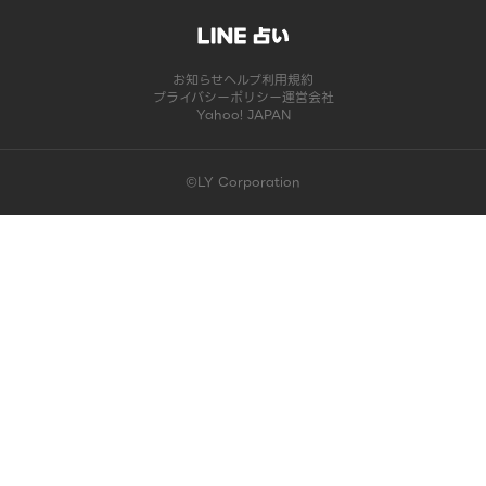
お知らせ
ヘルプ
利用規約
プライバシーポリシー
運営会社
Yahoo! JAPAN
©LY Corporation
このコンテンツは掲載が終了しました | LINE占い