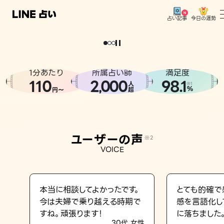
今日の運勢
占い記事
。
どうせなら
運
気
を
味
方
に
し
た
い
、
恋
も
仕
事
も
トップ
ユーザーの声
1分あたり
所属占い師
満足度
相談事例
110
2
000
98.1
,
人
※1
%
円〜
超
占いの流れ
おすすめの占い師
ユーザーの声
※2
よくある質問
VOICE
えもじの子（占）12星座占い
占い記事
本当に相談してよかったです。
とても的確で
今は夫婦で乗り越える時期で
感を言語化し
お知らせ
すね。頑張ります！
に落ちました
30代 女性