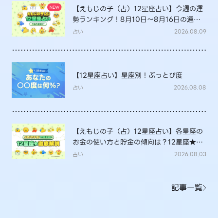
【えもじの子（占）12星座占い】今週の運
勢ランキング！8月10日～8月16日の運勢
は？
占い
2026.08.09
【12星座占い】星座別！ぶっとび度
占い
2026.08.08
【えもじの子（占）12星座占い】各星座の
お金の使い方と貯金の傾向は？12星座★徹
底解説
占い
2026.08.03
記事一覧