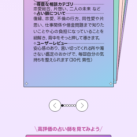
霊視・オーラ
オラクルカード
スピリチュアル・リーディング
スピリチュアル・リーディング
心理学
得意な相談カテゴリ
得意な相談カテゴリ
得意な相談カテゴリ
スピリチュアル・リーディング
得意な相談カテゴリ
得意な相談カテゴリ
恋愛総合、片想い、二人の未来 など
片想い、二人の未来、年の差 など
恋愛総合、あの人の気持ち など
片想い、あの人の気持ち、復縁 など
得意な相談カテゴリ
片想い、あの人の気持ち、復縁 など
出逢い、片想い、復縁 など
占い師について
占い師について
占い師について
占い師について
占い師について
占い師について
3,700年以上の歴史を持つ東洋最古の
占術「易占」で詳細まで占い、幸せへ向
かう道筋を示します。厳しい結果にも具
霊視×オラクルカードを使って「今」と
「未来」そして「気になるあの人の気持
ち」まで丁寧に読み解き、恋や人生のヒ
連絡再開、復縁、成就などの報告実績
多数。セラピストとして2万超の施術経
験があるからこそできる鑑定で、より良
復縁、恋愛、不倫の行方、同性愛や片
未来には何パターンもの選択肢があり
ます。不安で視えにくくなっているあな
たの素敵な未来を見つけ、その未来を
思い、仕事関係や借金問題まで知りた
いことや心の負担になっていることを
体的な対策をお伝えします。
恋愛のお悩みの中でも特に「曖昧な関係」の相談を得意としており、友達以上恋人未満なお相手との今後や本音を丁寧に読み解き恋愛成就へと導きます。
ントを優しく引き出します。
選択できるようアドバイスします。
い未来をサポートします。
ユーザーレビュー
ユーザーレビュー
紐解き、背中をそっと押して導きます。
ユーザーレビュー
ユーザーレビュー
複雑な背景もしっかり聞いて鑑定して
いただけました。気持ちが楽になりまし
ユーザーレビュー
鑑定していただいてアドバイス通りに行
動すると仲が復活してきました。ありが
職場の人の性質や人間関係、本心など
本当によく視えていてびっくり。対策が
不安な気持ちが嘘みたいに晴れまし
た…！よく視えていらっしゃるんだなと
ユーザーレビュー
とても心温まる鑑定でした。しかもこち
らは何も言っていないのに視えていらっ
た（50代 女性）
安心感のあり、言い切ってくれる所や濁
とうございました（40代 女性）
打てて前向きになれます（40代）
感じました（40代 女性）
さない鑑定のおかげで、毎回自分の気
しゃるんだなと驚きです（30代女性）
持ちを整えられます（30代 男性）
高評価の占い師を見てみよう