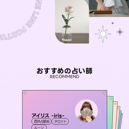
おすすめの占い師
RECOMMEND
アイリス -iris-
セラピスト理恵
おう 霊感オラクル
桃源珠羽
彗望
西洋占星術
タロット
霊視・オーラ
（
とうげんみう
タロット
（
未来視師＊花
すいぼう
霊視・オーラ
）
）
霊視・オーラ
霊視・オーラ
タロット
ルーン
スピリチュアル・リーディング
透視