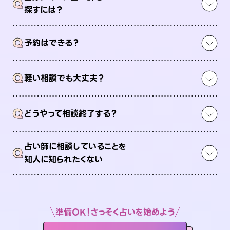
Q
探すには？
Q
予約はできる？
Q
軽い相談でも大丈夫？
Q
どうやって相談終了する？
占い師に相談していることを
Q
知人に知られたくない
準備OK！さっそく占いを始めよう