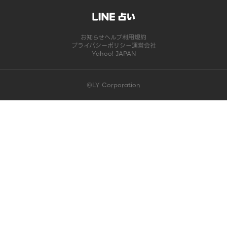
お知らせ
ヘルプ
利用規約
プライバシーポリシー
運営会社
Yahoo! JAPAN
©LY Corporation
このコンテンツは掲載が終了しました | LINE占い