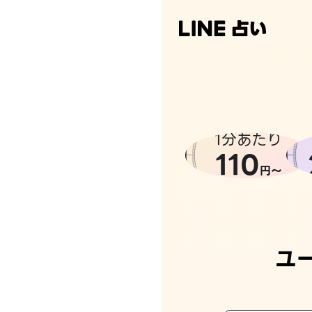
1分あたり
110
円〜
ユ