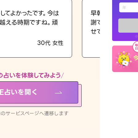
えもじの
してよかったです。今は
早朝にも関わらず
越える時期ですね。頑
謝です。私のまま
占い記事
せてくれます。
※
30代 女性
お知らせ
の占いを体験してみよう
NE占いを開く
※LINEアプ
リ内のサービスページへ遷移します