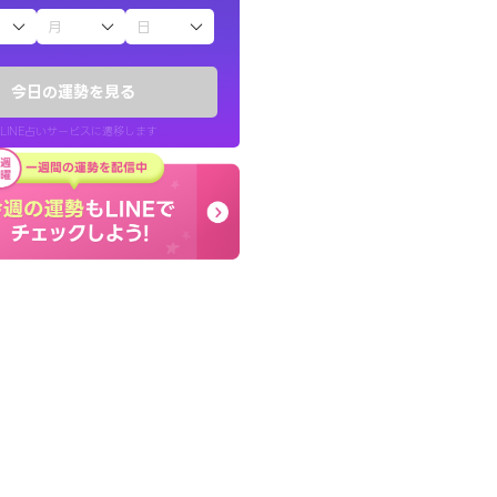
子（占）12星座占い
鑑定いただき感
とても的確で感じていた
でいいんだと思わ
言語化してくれたので腑
今日の運勢を見る
た。
LINE占いサービスに遷移します
40代 女性
LINE占いを開く
リ内のサービスページへ遷移します