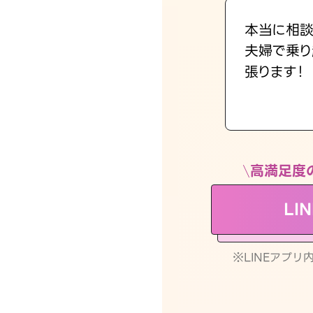
本当に相談
夫婦で乗り
張ります！
高満足度
LI
※LINEアプ