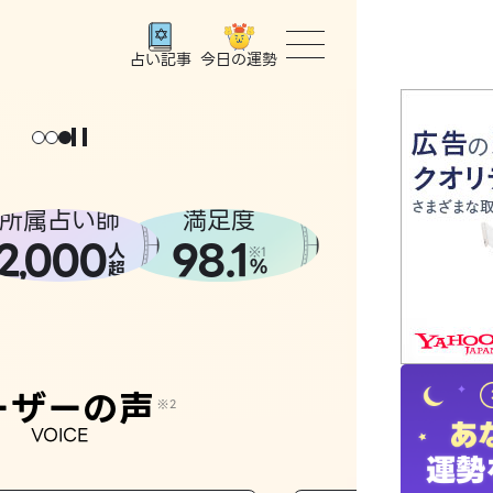
今日の運勢
占い記事
トップ
ユーザー
所属占い師
満足度
2
000
98.1
,
人
相談事例
※1
%
超
占いの流
おすすめ
ーザーの声
※2
VOICE
よくある