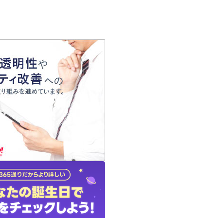
の声
れ
の占い師
質問