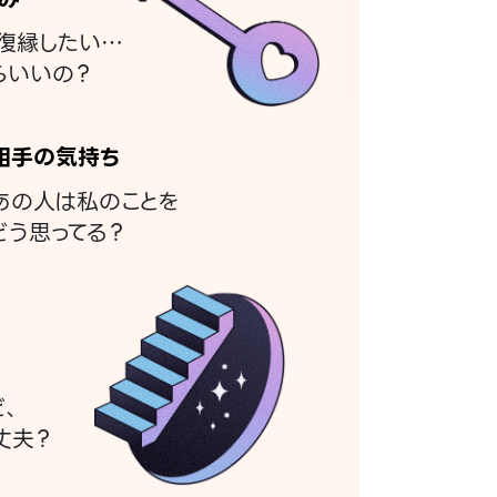
復縁したい…
らいいの？
相手の気持ち
あの人は私のことを
どう思ってる？
ど、
丈夫？