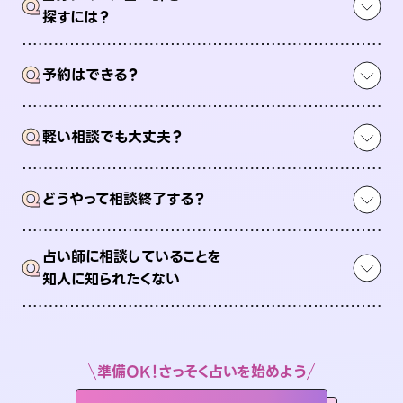
Q
探すには？
Q
予約はできる？
Q
軽い相談でも大丈夫？
Q
どうやって相談終了する？
占い師に相談していることを
Q
知人に知られたくない
準備OK！さっそく占いを始めよう