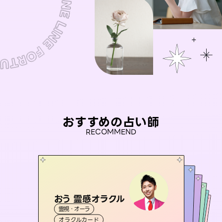
おすすめの占い師
RECOMMEND
おう 霊感オラクル
未来視師＊花
アイリス -iris-
セラピスト理恵
彗望
霊視・オーラ
霊視・オーラ
心理学
（
桃源珠羽
すいぼう
西洋占星術
）
タロット
霊視・オーラ
霊視・オーラ
タロット
（
オラクルカード
とうげんみう
スピリチュアル・リーディング
透視