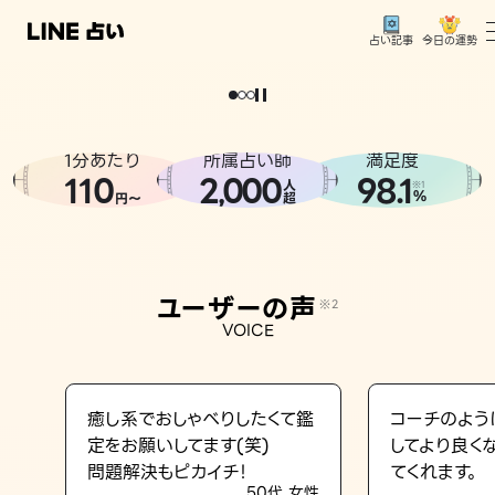
今日の運勢
占い記事
。
どうせなら
運
気
を
味
方
に
し
た
い
、
恋
も
仕
事
も
トップ
ユーザーの声
1分あたり
所属占い師
満足度
相談事例
110
2
000
98.1
,
人
※1
%
円〜
超
占いの流れ
おすすめの占い師
ユーザーの声
※2
よくある質問
VOICE
えもじの子（占）12星座占い
占い記事
癒し系でおしゃべりしたくて鑑
コーチのよう
定をお願いしてます(笑)
してより良く
お知らせ
問題解決もピカイチ！
てくれます。
50代 女性