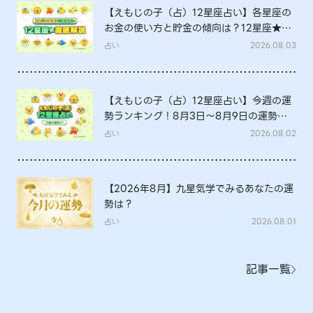
【えもじの子（占）12星座占い】各星座の
お金の使い方と貯金の傾向は？12星座★徹
底解説
占い
2026.08.03
【えもじの子（占）12星座占い】今週の運
勢ランキング！8月3日～8月9日の運勢
は？
占い
2026.08.02
【2026年8月】九星気学でみるあなたの運
勢は？
占い
2026.08.01
記事一覧