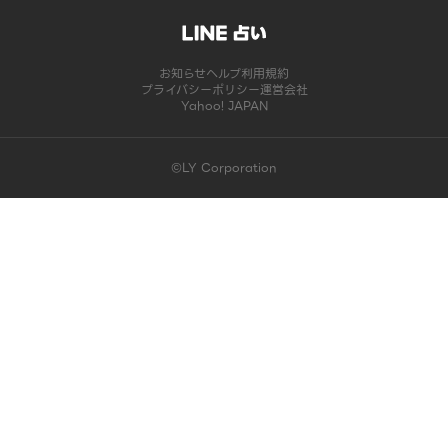
お知らせ
ヘルプ
利用規約
プライバシーポリシー
運営会社
Yahoo! JAPAN
©LY Corporation
このコンテンツは掲載が終了しました | LINE占い