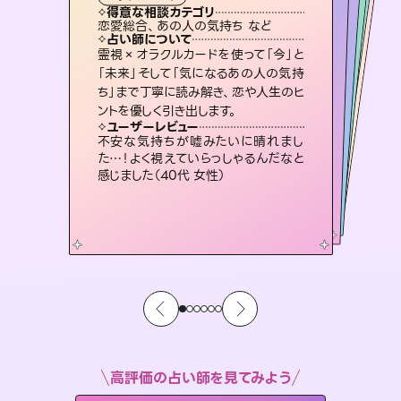
霊視・オーラ
ルーン
）
スピリチュアル・リーディング
スピリチュアル・リーディング
タロット
得意な相談カテゴリ
得意な相談カテゴリ
得意な相談カテゴリ
スピリチュアル・リーディング
得意な相談カテゴリ
得意な相談カテゴリ
恋愛総合、あの人の気持ち など
出逢い、片想い、復縁 など
恋愛総合、片想い、二人の未来 など
片想い、二人の未来、年の差 など
得意な相談カテゴリ
片想い、あの人の気持ち、復縁 など
片想い、あの人の気持ち、復縁 など
占い師について
占い師について
占い師について
占い師について
占い師について
占い師について
3,700年以上の歴史を持つ東洋最古の
占術「易占」で詳細まで占い、幸せへ向
かう道筋を示します。厳しい結果にも具
復縁、恋愛、不倫の行方、同性愛や片
思い、仕事関係や借金問題まで知りた
いことや心の負担になっていることを
未来には何パターンもの選択肢があり
ます。不安で視えにくくなっているあな
たの素敵な未来を見つけ、その未来を
霊視×オラクルカードを使って「今」と
恋愛のお悩みの中でも特に「曖昧な関
係」の相談を得意としており、友達以上
恋人未満なお相手との今後や本音を丁
「未来」そして「気になるあの人の気持
ち」まで丁寧に読み解き、恋や人生のヒ
体的な対策をお伝えします。
連絡再開、復縁、成就などの報告実績多数。セラピストとして2万超の施術経験があるからこそできる鑑定で、より良い未来をサポートします。
紐解き、背中をそっと押して導きます。
寧に読み解き恋愛成就へと導きます。
選択できるようアドバイスします。
ユーザーレビュー
ユーザーレビュー
ントを優しく引き出します。
ユーザーレビュー
ユーザーレビュー
複雑な背景もしっかり聞いて鑑定して
いただけました。気持ちが楽になりまし
ユーザーレビュー
とても心温まる鑑定でした。しかもこち
らは何も言っていないのに視えていらっ
鑑定していただいてアドバイス通りに行
動すると仲が復活してきました。ありが
安心感のあり、言い切ってくれる所や濁
さない鑑定のおかげで、毎回自分の気
ユーザーレビュー
職場の人の性質や人間関係、本心など
本当によく視えていてびっくり。対策が
た（50代 女性）
不安な気持ちが嘘みたいに晴れまし
しゃるんだなと驚きです（30代女性）
とうございました（40代 女性）
持ちを整えられます（30代 男性）
た…！よく視えていらっしゃるんだなと
打てて前向きになれます（40代）
感じました（40代 女性）
高評価の占い師を見てみよう