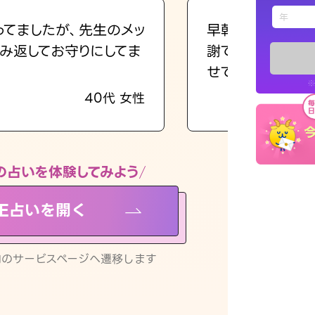
えもじの
ってましたが、先生のメッ
早朝にも関わらず
み返してお守りにしてま
謝です。私のまま
占い記事
せてくれます。
※
40代 女性
お知らせ
の占いを体験してみよう
NE占いを開く
※LINEアプ
リ内のサービスページへ遷移します