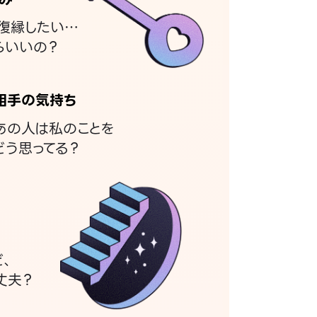
復縁したい…
らいいの？
相手の気持ち
あの人は私のことを
どう思ってる？
ど、
丈夫？