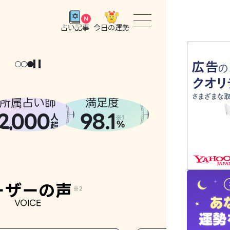
今日の運勢
占い記事
トップ
ユーザー
所属占い師
満足度
2
000
98.1
,
人
相談事例
※1
%
超
占いの流
おすすめ
ーザーの声
※2
VOICE
よくある