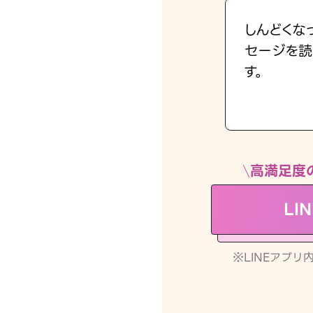
しんどくな
セージを読
す。
高満足度
LI
※LINEアプ