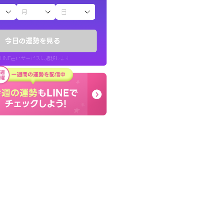
子（占）12星座占い
鑑定いただき感
コーチのように占い結果
でいいんだと思わ
り良くなる指針を提示し
今日の運勢を見る
LINE占いサービスに遷移します
40代 女性
LINE占いを開く
リ内のサービスページへ遷移します