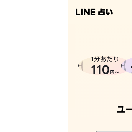
1分あたり
110
円〜
ユ