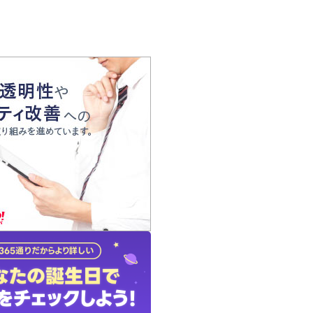
の声
れ
の占い師
質問