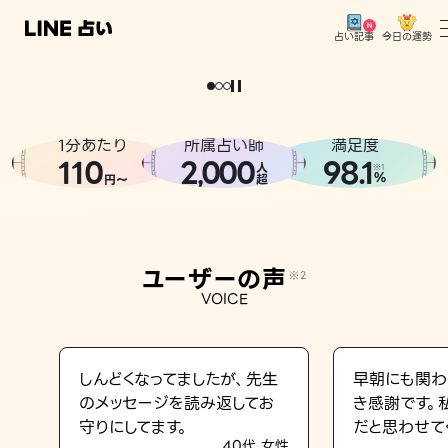
今日の運勢
占い記事
。
どうせなら
運
気
を
味
方
に
し
た
い
、
恋
も
仕
事
も
トップ
ユーザーの声
1分あたり
所属占い師
満足度
相談事例
110
2
000
98.1
,
人
※1
%
円〜
超
占いの流れ
おすすめの占い師
ユーザーの声
※2
よくある質問
VOICE
えもじの子（占）12星座占い
占い記事
しんどくなってましたが、先生
早朝にも関わ
のメッセージを読み返してお
き感謝です。
お知らせ
守りにしてます。
だと思わせて
40代 女性