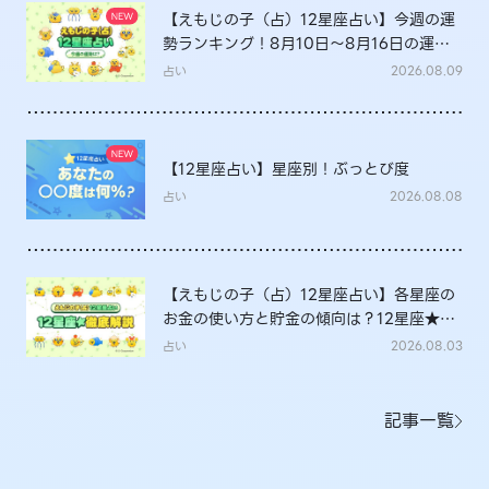
【えもじの子（占）12星座占い】今週の運
勢ランキング！8月10日～8月16日の運勢
は？
占い
2026.08.09
【12星座占い】星座別！ぶっとび度
占い
2026.08.08
【えもじの子（占）12星座占い】各星座の
お金の使い方と貯金の傾向は？12星座★徹
底解説
占い
2026.08.03
記事一覧