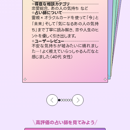
タロット
霊視・オーラ
スピリチュアル・リーディング
スピリチュアル・リーディング
スピリチュアル・リーディング
心理学
得意な相談カテゴリ
得意な相談カテゴリ
得意な相談カテゴリ
スピリチュアル・リーディング
得意な相談カテゴリ
得意な相談カテゴリ
恋愛総合、あの人の気持ち など
恋愛総合、片想い、二人の未来 など
片想い、あの人の気持ち、復縁 など
片想い、二人の未来、年の差 など
得意な相談カテゴリ
片想い、あの人の気持ち、復縁 など
出逢い、片想い、復縁 など
占い師について
占い師について
占い師について
占い師について
占い師について
占い師について
恋愛のお悩みの中でも特に「曖昧な関
係」の相談を得意としており、友達以上
恋人未満なお相手との今後や本音を丁
3,700年以上の歴史を持つ東洋最古の
占術「易占」で詳細まで占い、幸せへ向
かう道筋を示します。厳しい結果にも具
復縁、恋愛、不倫の行方、同性愛や片
思い、仕事関係や借金問題まで知りた
いことや心の負担になっていることを
霊視×オラクルカードを使って「今」と
未来には何パターンもの選択肢があり
ます。不安で視えにくくなっているあな
たの素敵な未来を見つけ、その未来を
「未来」そして「気になるあの人の気持
ち」まで丁寧に読み解き、恋や人生のヒ
寧に読み解き恋愛成就へと導きます。
連絡再開、復縁、成就などの報告実績多数。セラピストとして2万超の施術経験があるからこそできる鑑定で、より良い未来をサポートします。
体的な対策をお伝えします。
選択できるようアドバイスします。
紐解き、背中をそっと押して導きます。
ユーザーレビュー
ユーザーレビュー
ントを優しく引き出します。
ユーザーレビュー
ユーザーレビュー
鑑定していただいてアドバイス通りに行
動すると仲が復活してきました。ありが
ユーザーレビュー
とても心温まる鑑定でした。しかもこち
らは何も言っていないのに視えていらっ
職場の人の性質や人間関係、本心など
本当によく視えていてびっくり。対策が
複雑な背景もしっかり聞いて鑑定して
いただけました。気持ちが楽になりまし
ユーザーレビュー
安心感のあり、言い切ってくれる所や濁
さない鑑定のおかげで、毎回自分の気
とうございました（40代 女性）
不安な気持ちが嘘みたいに晴れまし
しゃるんだなと驚きです（30代女性）
打てて前向きになれます（40代）
た（50代 女性）
た…！よく視えていらっしゃるんだなと
持ちを整えられます（30代 男性）
感じました（40代 女性）
高評価の占い師を見てみよう