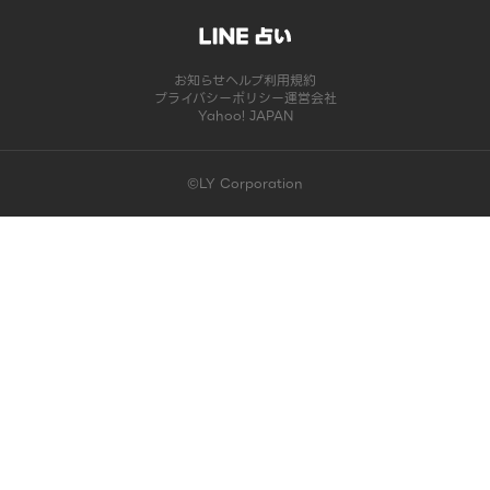
お知らせ
ヘルプ
利用規約
プライバシーポリシー
運営会社
Yahoo! JAPAN
©LY Corporation
このコンテンツは掲載が終了しました | LINE占い