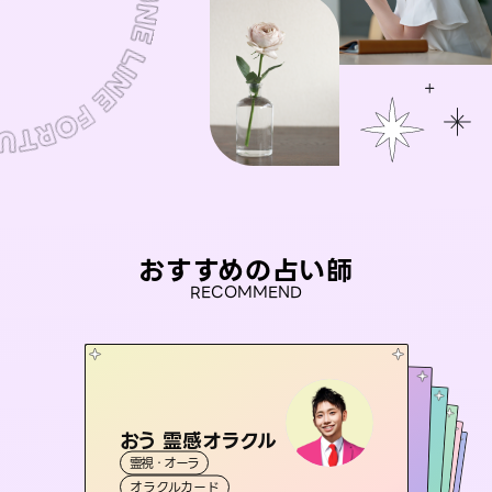
おすすめの占い師
RECOMMEND
おう 霊感オラクル
アイリス -iris-
彗望
セラピスト理恵
（
すいぼう
桃源珠羽
）
霊視・オーラ
西洋占星術
タロット
未来視師＊花
霊視・オーラ
（
とうげんみう
霊視・オーラ
透視
霊視・オーラ
）
タロット
オラクルカード
ルーン