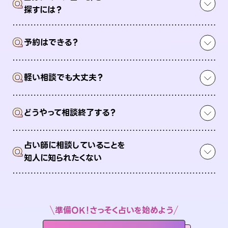
Q
探すには？
Q
予約はできる？
Q
軽い相談でも大丈夫？
Q
どうやって相談終了する？
占い師に相談していることを
Q
知人に知られたくない
準備OK！さっそく占いを始めよう