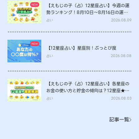
【えもじの子（占）12星座占い】今週の運
勢ランキング！8月10日～8月16日の運勢
は？
占い
2026.08.09
【12星座占い】星座別！ぶっとび度
占い
2026.08.08
【えもじの子（占）12星座占い】各星座の
お金の使い方と貯金の傾向は？12星座★徹
底解説
占い
2026.08.03
記事一覧