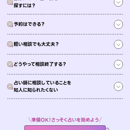
Q
探すには？
Q
予約はできる？
Q
軽い相談でも大丈夫？
Q
どうやって相談終了する？
占い師に相談していることを
Q
知人に知られたくない
準備OK！さっそく占いを始めよう