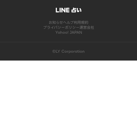
お知らせ
ヘルプ
利用規約
プライバシーポリシー
運営会社
Yahoo! JAPAN
©LY Corporation
このコンテンツは掲載が終了しました | LINE占い