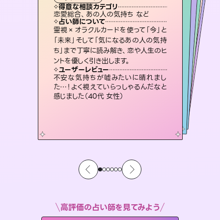
タロット
霊視・オーラ
ルーン
スピリチュアル・リーディング
スピリチュアル・リーディング
心理学
得意な相談カテゴリ
得意な相談カテゴリ
得意な相談カテゴリ
スピリチュアル・リーディング
得意な相談カテゴリ
得意な相談カテゴリ
恋愛総合、あの人の気持ち など
片想い、二人の未来、年の差 など
恋愛総合、片想い、二人の未来 など
片想い、あの人の気持ち、復縁 など
得意な相談カテゴリ
片想い、あの人の気持ち、復縁 など
出逢い、片想い、復縁 など
占い師について
占い師について
占い師について
占い師について
占い師について
占い師について
恋愛のお悩みの中でも特に「曖昧な関
係」の相談を得意としており、友達以上
恋人未満なお相手との今後や本音を丁
復縁、恋愛、不倫の行方、同性愛や片
思い、仕事関係や借金問題まで知りた
いことや心の負担になっていることを
連絡再開、復縁、成就などの報告実績
多数。セラピストとして2万超の施術経
験があるからこそできる鑑定で、より良
霊視×オラクルカードを使って「今」と
未来には何パターンもの選択肢があり
ます。不安で視えにくくなっているあな
たの素敵な未来を見つけ、その未来を
「未来」そして「気になるあの人の気持
ち」まで丁寧に読み解き、恋や人生のヒ
寧に読み解き恋愛成就へと導きます。
3,700年以上の歴史を持つ東洋最古の占術「易占」で詳細まで占い、幸せへ向かう道筋を示します。厳しい結果にも具体的な対策をお伝えします。
紐解き、背中をそっと押して導きます。
選択できるようアドバイスします。
い未来をサポートします。
ユーザーレビュー
ユーザーレビュー
ントを優しく引き出します。
ユーザーレビュー
ユーザーレビュー
鑑定していただいてアドバイス通りに行
動すると仲が復活してきました。ありが
ユーザーレビュー
複雑な背景もしっかり聞いて鑑定して
いただけました。気持ちが楽になりまし
職場の人の性質や人間関係、本心など
本当によく視えていてびっくり。対策が
安心感のあり、言い切ってくれる所や濁
さない鑑定のおかげで、毎回自分の気
ユーザーレビュー
とても心温まる鑑定でした。しかもこち
らは何も言っていないのに視えていらっ
とうございました（40代 女性）
不安な気持ちが嘘みたいに晴れまし
た（50代 女性）
打てて前向きになれます（40代）
持ちを整えられます（30代 男性）
た…！よく視えていらっしゃるんだなと
しゃるんだなと驚きです（30代女性）
感じました（40代 女性）
高評価の占い師を見てみよう