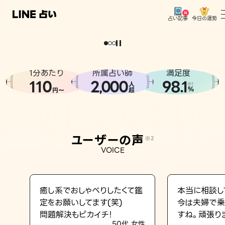
今日の運勢
占い記事
。
どうせなら
運
気
を
味
方
に
し
た
い
、
恋
も
仕
事
も
トップ
ユーザーの声
1分あたり
所属占い師
満足度
相談事例
110
2
000
98.1
,
人
※1
%
円〜
超
占いの流れ
おすすめの占い師
ユーザーの声
※2
よくある質問
VOICE
えもじの子（占）12星座占い
占い記事
癒し系でおしゃべりしたくて鑑
本当に相談し
定をお願いしてます(笑)
今は夫婦で乗
お知らせ
問題解決もピカイチ！
すね。頑張り
50代 女性