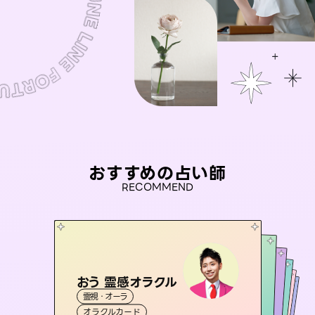
おすすめの占い師
RECOMMEND
おう 霊感オラクル
セラピスト理恵
アイリス -iris-
彗望
桃源珠羽
霊視・オーラ
（
すいぼう
霊視・オーラ
）
タロット
未来視師＊花
西洋占星術
（
とうげんみう
タロット
霊視・オーラ
霊視・オーラ
）
透視
オラクルカード
スピリチュアル・リーディング